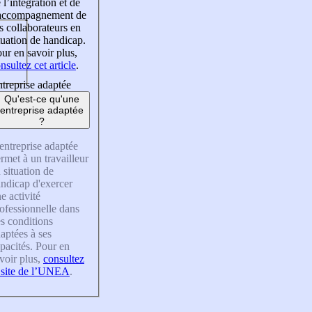
 l’intégration et de
’accompagnement de
s collaborateurs en
tuation de handicap.
ur en savoir plus,
nsultez cet article
.
treprise adaptée
Qu'est-ce qu'une
entreprise adaptée
?
entreprise adaptée
rmet à un travailleur
 situation de
ndicap d'exercer
e activité
ofessionnelle dans
s conditions
aptées à ses
pacités. Pour en
voir plus,
consultez
 site de l’UNEA
.