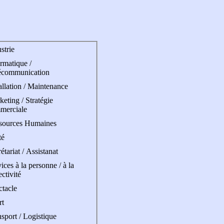
strie
rmatique /
écommunication
allation / Maintenance
eting / Stratégie
merciale
sources Humaines
té
étariat / Assistanat
ices à la personne / à la
ectivité
ctacle
rt
sport / Logistique