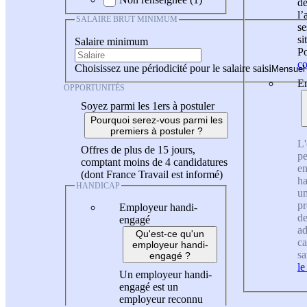
de
l
SALAIRE BRUT MINIMUM
se
si
Salaire minimum
Po
co
Choisissez une périodicité pour le salaire saisi
En
OPPORTUNITÉS
Soyez parmi les 1ers à postuler
Pourquoi serez-vous parmi les
premiers à postuler ?
L'
Offres de plus de 15 jours,
pe
comptant moins de 4 candidatures
en
(dont France Travail est informé)
ha
HANDICAP
un
pr
Employeur handi-
de
engagé
ad
Qu'est-ce qu'un
ca
employeur handi-
sa
engagé ?
le
Un employeur handi-
engagé est un
employeur reconnu