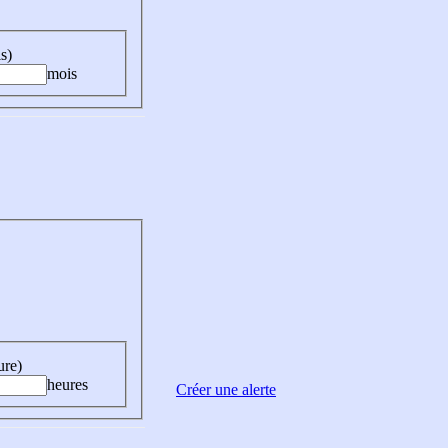
s)
mois
ure)
heures
Créer une alerte