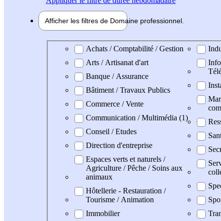
Appliquer
le filtre de durée hebdomadaire
Afficher les filtres de
Domaine pro
fessionnel
Domaine professionel
Achats / Comptabilité / Gestion
Indu
Arts / Artisanat d'art
Info
Tél
Banque / Assurance
Inst
Bâtiment / Travaux Publics
Mark
Commerce / Vente
com
Communication / Multimédia (1)
Res
Conseil / Etudes
San
Direction d'entreprise
Secr
Espaces verts et naturels /
Serv
Agriculture / Pêche / Soins aux
coll
animaux
Spe
Hôtellerie - Restauration /
Tourisme / Animation
Spo
Immobilier
Tran