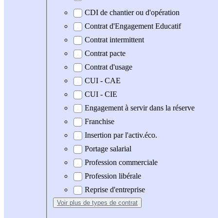
CDI de chantier ou d'opération
Contrat d'Engagement Educatif
Contrat intermittent
Contrat pacte
Contrat d'usage
CUI - CAE
CUI - CIE
Engagement à servir dans la réserve
Franchise
Insertion par l'activ.éco.
Portage salarial
Profession commerciale
Profession libérale
Reprise d'entreprise
Voir plus
de types de contrat