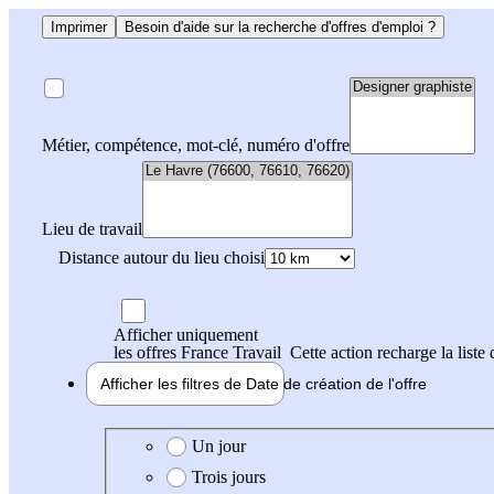
Imprimer
Besoin d'aide sur la recherche d'offres d'emploi ?
Métier, compétence, mot-clé, numéro d'offre
Lieu de travail
Distance autour du lieu choisi
Afficher uniquement
les offres France Travail
Cette action recharge la liste 
Afficher les filtres de
Date de création
de l'offre
Date de création de l'offre
Un jour
Trois jours