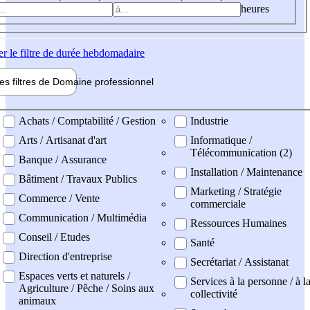
heures
er
le filtre de durée hebdomadaire
les filtres de
Domaine pro
fessionnel
ne professionel
Achats / Comptabilité / Gestion
Industrie
Arts / Artisanat d'art
Informatique /
Télécommunication (2)
Banque / Assurance
Installation / Maintenance
Bâtiment / Travaux Publics
Marketing / Stratégie
Commerce / Vente
commerciale
Communication / Multimédia
Ressources Humaines
Conseil / Etudes
Santé
Direction d'entreprise
Secrétariat / Assistanat
Espaces verts et naturels /
Services à la personne / à l
Agriculture / Pêche / Soins aux
collectivité
animaux