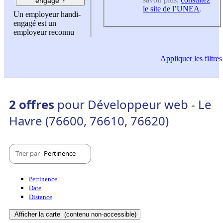
engagé ?
le site de l’UNEA
.
Un employeur handi-
engagé est un
employeur reconnu
Appliquer
les filtres
2 offres
pour Développeur web - Le
Havre (76600, 76610, 76620)
Trier par
Pertinence
Pertinence
Date
Distance
Afficher la carte
(contenu non-accessible)