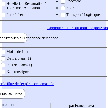
Spectacle
Hôtellerie - Restauration /
Tourisme / Animation
Sport
Immobilier
Transport / Logistique
Appliquer
le filtre du domaine professi
es filtres liés à l'
Expérience
demandée
ience demandée
Moins de 1 an
De 1 à 3 ans (1)
Plus de 3 ans (1)
Non renseignée
er
le filtre de l'expérience demandée
Plus De
Filtres
IFICATION
par France travail,