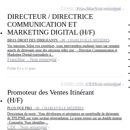
Ajouter cette offre à ma sélection
Franchise
Non renseigné
DIRECTEUR / DIRECTRICE
COMMUNICATION ET
MARKETING DIGITAL (H/F)
BRAS DROIT DES DIRIGEANTS -
08 - CHARLEVILLE-MÉZIÈRES
Vos missions Selon vos expertises, vous interviendrez quelques jours par semaine
auprès de dirigeants pour des missions telles que : - Direction Communication et
Marketing Digital externalisée à...
Franchise - Non renseigné
Publié il y a 11 jours
Ajouter cette offre à ma sélection
CDI
Non renseigné
Promoteur des Ventes Itinérant
(H/F)
PLUS QUE PRO -
08 - CHARLEVILLE-MÉZIÈRES
Description du poste : Vous développez et pérennisez un portefeuille de dirigeants
de TPE/PME sur votre secteur géographique. Le poste repose sur un double moteur
: Conquérir. Vous identifiez,...
CDI - Non renseigné