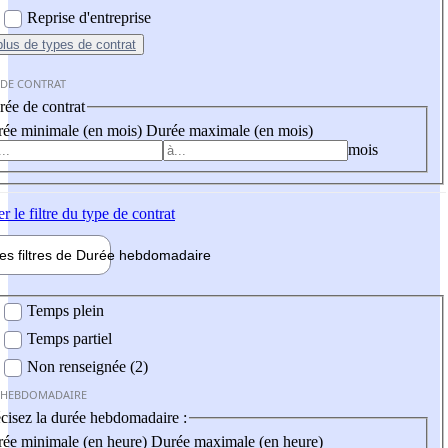
Reprise d'entreprise
plus
de types de contrat
 DE CONTRAT
ée de contrat
ée minimale (en mois)
Durée maximale (en mois)
mois
er
le filtre du type de contrat
les filtres de
Durée hebdo
madaire
 hebdomadaire
Temps plein
Temps partiel
Non renseignée (2)
 HEBDOMADAIRE
cisez la durée hebdomadaire :
ée minimale (en heure)
Durée maximale (en heure)