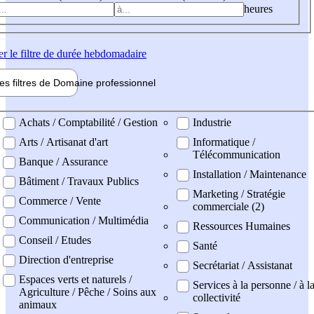
heures
er
le filtre de durée hebdomadaire
les filtres de
Domaine pro
fessionnel
ne professionel
Achats / Comptabilité / Gestion
Industrie
Arts / Artisanat d'art
Informatique /
Télécommunication
Banque / Assurance
Installation / Maintenance
Bâtiment / Travaux Publics
Marketing / Stratégie
Commerce / Vente
commerciale (2)
Communication / Multimédia
Ressources Humaines
Conseil / Etudes
Santé
Direction d'entreprise
Secrétariat / Assistanat
Espaces verts et naturels /
Services à la personne / à l
Agriculture / Pêche / Soins aux
collectivité
animaux