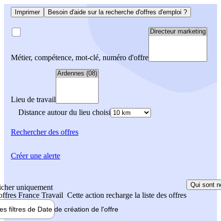
Imprimer
Besoin d'aide sur la recherche d'offres d'emploi ?
Métier, compétence, mot-clé, numéro d'offre
Lieu de travail
Distance autour du lieu choisi
Rechercher
des offres
Créer une alerte
Qui sont n
icher uniquement
 offres France Travail
Cette action recharge la liste des offres
les filtres de
Date de création
de l'offre