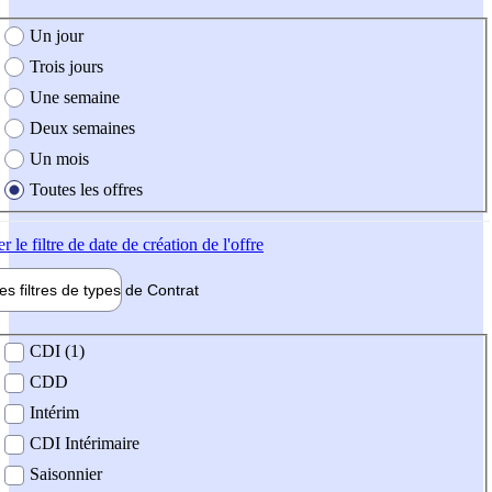
e création de l'offre
Un jour
Trois jours
Une semaine
Deux semaines
Un mois
Toutes les offres
er
le filtre de date de création de l'offre
les filtres de types de
Contrat
de contrat
CDI (1)
CDD
Intérim
CDI Intérimaire
Saisonnier