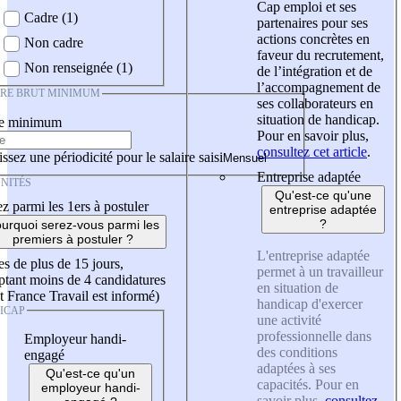
Cap emploi et ses
Cadre (1)
partenaires pour ses
actions concrètes en
Non cadre
faveur du recrutement,
Non renseignée (1)
de l’intégration et de
l’accompagnement de
IRE BRUT MINIMUM
ses collaborateurs en
situation de handicap.
re minimum
Pour en savoir plus,
consultez cet article
.
ssez une périodicité pour le salaire saisi
Entreprise adaptée
NITÉS
Qu'est-ce qu'une
z parmi les 1ers à postuler
entreprise adaptée
?
urquoi serez-vous parmi les
premiers à postuler ?
L'entreprise adaptée
es de plus de 15 jours,
permet à un travailleur
tant moins de 4 candidatures
en situation de
t France Travail est informé)
handicap d'exercer
ICAP
une activité
professionnelle dans
Employeur handi-
des conditions
engagé
adaptées à ses
Qu'est-ce qu'un
capacités. Pour en
employeur handi-
savoir plus,
consultez