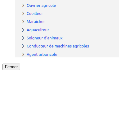
Fermer
Fermer
le détail de l'offre
/
Offre
sur
Offre précéden