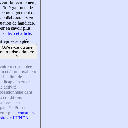
veur du recrutement,
 l’intégration et de
’accompagnement de
s collaborateurs en
tuation de handicap.
ur en savoir plus,
nsultez cet article
.
treprise adaptée
Qu'est-ce qu'une
entreprise adaptée
?
entreprise adaptée
rmet à un travailleur
 situation de
ndicap d'exercer
e activité
ofessionnelle dans
s conditions
aptées à ses
pacités. Pour en
voir plus,
consultez
 site de l’UNEA
.