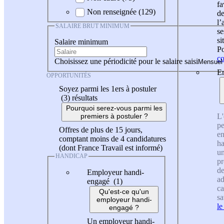
fa
Non renseignée (129)
de
l
SALAIRE BRUT MINIMUM
se
si
Salaire minimum
Po
co
Choisissez une périodicité pour le salaire saisi
En
OPPORTUNITÉS
Soyez parmi les 1ers à postuler
(3)
résultats
Pourquoi serez-vous parmi les
L'
premiers à postuler ?
pe
Offres de plus de 15 jours,
en
comptant moins de 4 candidatures
ha
(dont France Travail est informé)
un
HANDICAP
pr
de
Employeur handi-
ad
engagé (1)
ca
Qu'est-ce qu'un
sa
employeur handi-
le
engagé ?
Un employeur handi-