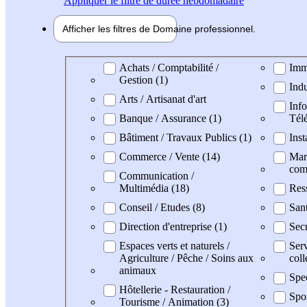
Appliquer
le filtre de durée hebdomadaire
Afficher les filtres de
Domaine pro
fessionnel
Domaine professionel
Achats / Comptabilité /
Immo
Gestion (1)
Indu
Arts / Artisanat d'art
Info
Banque / Assurance (1)
Tél
Bâtiment / Travaux Publics (1)
Inst
Commerce / Vente (14)
Mark
com
Communication /
Multimédia (18)
Res
Conseil / Etudes (8)
San
Direction d'entreprise (1)
Secr
Espaces verts et naturels /
Serv
Agriculture / Pêche / Soins aux
coll
animaux
Spe
Hôtellerie - Restauration /
Spo
Tourisme / Animation (3)