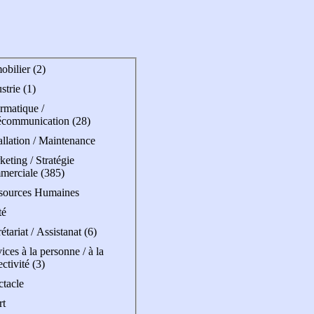
bilier (2)
strie (1)
rmatique /
écommunication (28)
allation / Maintenance
eting / Stratégie
merciale (385)
sources Humaines
té
étariat / Assistanat (6)
ices à la personne / à la
ectivité (3)
ctacle
rt