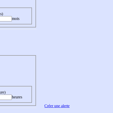
s)
mois
ure)
heures
Créer une alerte