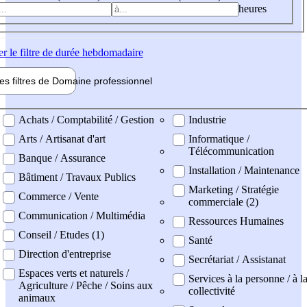
heures
er
le filtre de durée hebdomadaire
les filtres de
Domaine pro
fessionnel
ne professionel
Achats / Comptabilité / Gestion
Industrie
Arts / Artisanat d'art
Informatique /
Télécommunication
Banque / Assurance
Installation / Maintenance
Bâtiment / Travaux Publics
Marketing / Stratégie
Commerce / Vente
commerciale (2)
Communication / Multimédia
Ressources Humaines
Conseil / Etudes (1)
Santé
Direction d'entreprise
Secrétariat / Assistanat
Espaces verts et naturels /
Services à la personne / à l
Agriculture / Pêche / Soins aux
collectivité
animaux