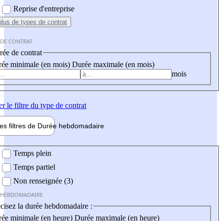
Reprise d'entreprise
plus
de types de contrat
 DE CONTRAT
ée de contrat
ée minimale (en mois)
Durée maximale (en mois)
mois
er
le filtre du type de contrat
les filtres de
Durée hebdo
madaire
 hebdomadaire
Temps plein
Temps partiel
Non renseignée (3)
 HEBDOMADAIRE
cisez la durée hebdomadaire :
ée minimale (en heure)
Durée maximale (en heure)