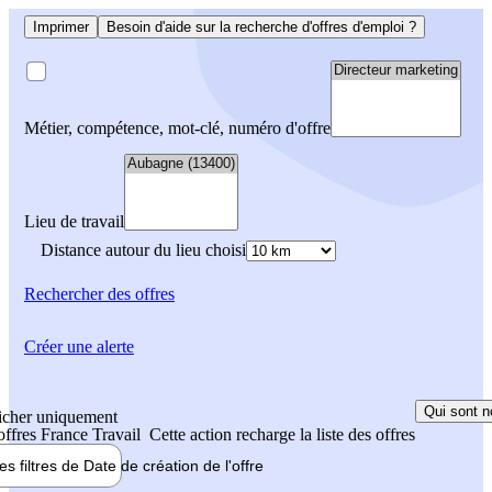
Imprimer
Besoin d'aide sur la recherche d'offres d'emploi ?
Métier, compétence, mot-clé, numéro d'offre
Lieu de travail
Distance autour du lieu choisi
Rechercher
des offres
Créer une alerte
Qui sont n
icher uniquement
 offres France Travail
Cette action recharge la liste des offres
les filtres de
Date de création
de l'offre