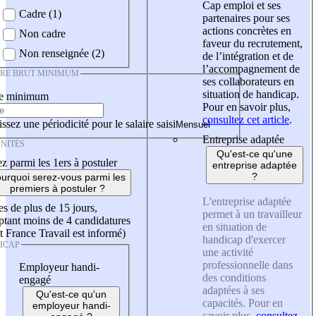
Cap emploi et ses
Cadre (1)
partenaires pour ses
actions concrètes en
Non cadre
faveur du recrutement,
Non renseignée (2)
de l’intégration et de
l’accompagnement de
IRE BRUT MINIMUM
ses collaborateurs en
situation de handicap.
re minimum
Pour en savoir plus,
consultez cet article
.
ssez une périodicité pour le salaire saisi
Entreprise adaptée
NITÉS
Qu'est-ce qu'une
z parmi les 1ers à postuler
entreprise adaptée
?
urquoi serez-vous parmi les
premiers à postuler ?
L'entreprise adaptée
es de plus de 15 jours,
permet à un travailleur
tant moins de 4 candidatures
en situation de
t France Travail est informé)
handicap d'exercer
ICAP
une activité
professionnelle dans
Employeur handi-
des conditions
engagé
adaptées à ses
Qu'est-ce qu'un
capacités. Pour en
employeur handi-
savoir plus,
consultez