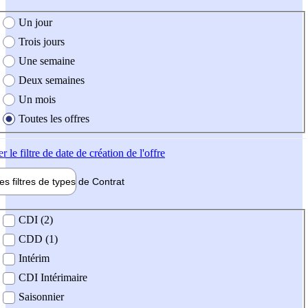
e création de l'offre
Un jour
Trois jours
Une semaine
Deux semaines
Un mois
Toutes les offres
er
le filtre de date de création de l'offre
les filtres de types de
Contrat
de contrat
CDI (2)
CDD (1)
Intérim
CDI Intérimaire
Saisonnier