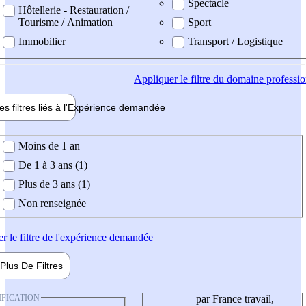
Spectacle
Hôtellerie - Restauration /
Tourisme / Animation
Sport
Immobilier
Transport / Logistique
Appliquer
le filtre du domaine professi
es filtres liés à l'
Expérience
demandée
ience demandée
Moins de 1 an
De 1 à 3 ans (1)
Plus de 3 ans (1)
Non renseignée
er
le filtre de l'expérience demandée
Plus De
Filtres
IFICATION
par France travail,