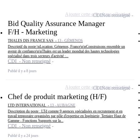
Ajouter cette offre à ma sélection
CDI
Non renseigné
Bid Quality Assurance Manager
F/H - Marketing
THALES DIS FRANCE SAS -
13 - GÉMENOS
Descriptif du poste:\nLocation: Gémenos, France\n\nConstruisons ensemble un
avenir de confiance\n\nThales est un leader mondial des hautes technologies
spécialisé dans trois secteurs d'activité :...
CDI - Non renseigné
Publié il y a 8 jours
Ajouter cette offre à ma sélection
CDI
Non renseigné
Chef de produit marketing (H/F)
LTD INTERNATIONAL -
13 - AUBAGNE
Description du poste : LTd compte 9 agences spécialisées en recrutement et en
travail temporaire organisées par pôle d'expertise en Ingénierie, Tertiaire Haut de
Gamme - Fonctions Supports sur la...
CDI - Non renseigné
Publié il y a 24 jours