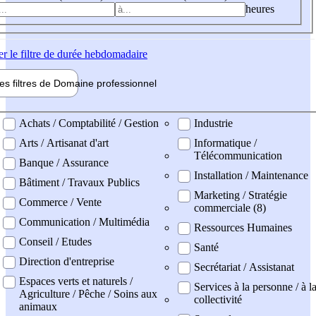
heures
er
le filtre de durée hebdomadaire
les filtres de
Domaine pro
fessionnel
ne professionel
Achats / Comptabilité / Gestion
Industrie
Arts / Artisanat d'art
Informatique /
Télécommunication
Banque / Assurance
Installation / Maintenance
Bâtiment / Travaux Publics
Marketing / Stratégie
Commerce / Vente
commerciale (8)
Communication / Multimédia
Ressources Humaines
Conseil / Etudes
Santé
Direction d'entreprise
Secrétariat / Assistanat
Espaces verts et naturels /
Services à la personne / à l
Agriculture / Pêche / Soins aux
collectivité
animaux