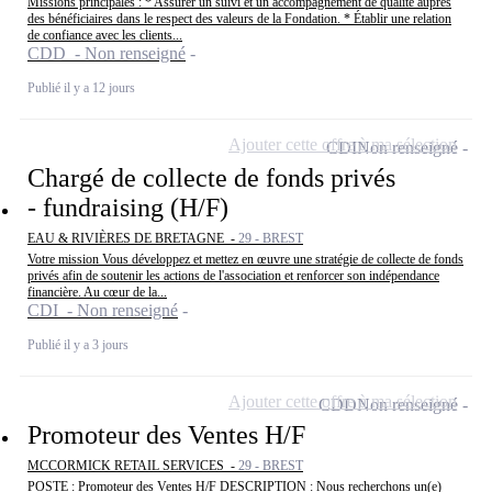
Missions principales : * Assurer un suivi et un accompagnement de qualité auprès
des bénéficiaires dans le respect des valeurs de la Fondation. * Établir une relation
de confiance avec les clients...
CDD - Non renseigné
Publié il y a 12 jours
Ajouter cette offre à ma sélection
CDI
Non renseigné
Chargé de collecte de fonds privés
- fundraising (H/F)
EAU & RIVIÈRES DE BRETAGNE -
29 - BREST
Votre mission Vous développez et mettez en œuvre une stratégie de collecte de fonds
privés afin de soutenir les actions de l'association et renforcer son indépendance
financière. Au cœur de la...
CDI - Non renseigné
Publié il y a 3 jours
Ajouter cette offre à ma sélection
CDD
Non renseigné
Promoteur des Ventes H/F
MCCORMICK RETAIL SERVICES -
29 - BREST
POSTE : Promoteur des Ventes H/F DESCRIPTION : Nous recherchons un(e)