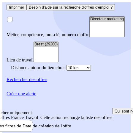
Imprimer
Besoin d'aide sur la recherche d'offres d'emploi ?
Métier, compétence, mot-clé, numéro d'offre
Lieu de travail
Distance autour du lieu choisi
Rechercher
des offres
Créer une alerte
Qui sont n
icher uniquement
 offres France Travail
Cette action recharge la liste des offres
les filtres de
Date de création
de l'offre