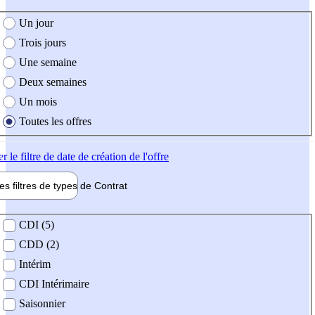
e création de l'offre
Un jour
Trois jours
Une semaine
Deux semaines
Un mois
Toutes les offres
er
le filtre de date de création de l'offre
les filtres de types de
Contrat
de contrat
CDI (5)
CDD (2)
Intérim
CDI Intérimaire
Saisonnier