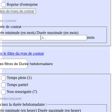
Reprise d'entreprise
plus
de types de contrat
 DE CONTRAT
ée de contrat
ée minimale (en mois)
Durée maximale (en mois)
mois
er
le filtre du type de contrat
les filtres de
Durée hebdo
madaire
 hebdomadaire
Temps plein (1)
Temps partiel
Non renseignée (7)
 HEBDOMADAIRE
cisez la durée hebdomadaire :
ée minimale (en heure)
Durée maximale (en heure)