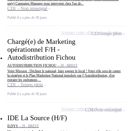
un(e) Campaign Manager pour intervenir chez l'un de...
CDI - Non renseigné
Publié il y a plus de 30 jours
Ajouter cette offre à ma sélection
CDI
Temps plein
Chargé(e) de Marketing
opérationnel F/H -
Autodistribution Fichou
AUTODISTRIBUTION FICHOU -
29 - BREST
Votre Mission : Décliner le national, faire gagner le local ! Votre rôle sera de capter
la stratégie et le Plan Marketing National impulsés par l’Autodistribution, d'en
extraire les opérations,...
CDI - Temps plein
Publié il y a plus de 30 jours
Ajouter cette offre à ma sélection
CDD
Non renseigné
IDE La Source (H/F)
ILDYS -
29 - BREST