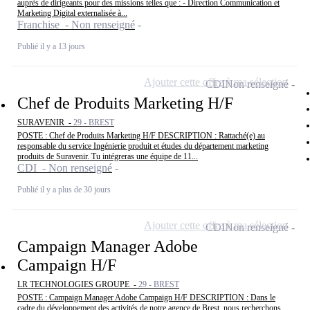
auprès de dirigeants pour des missions telles que : - Direction Communication et
Marketing Digital externalisée à...
Franchise - Non renseigné
Publié il y a 13 jours
Ajouter cette offre à ma sélection
CDI
Non renseigné
Chef de Produits Marketing H/F
SURAVENIR -
29 - BREST
POSTE : Chef de Produits Marketing H/F DESCRIPTION : Rattaché(e) au
responsable du service Ingénierie produit et études du département marketing
produits de Suravenir. Tu intégreras une équipe de 11...
CDI - Non renseigné
Publié il y a plus de 30 jours
Ajouter cette offre à ma sélection
CDI
Non renseigné
Campaign Manager Adobe
Campaign H/F
LR TECHNOLOGIES GROUPE -
29 - BREST
POSTE : Campaign Manager Adobe Campaign H/F DESCRIPTION : Dans le
cadre du développement des activités de notre agence de Brest, nous recherchons