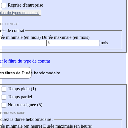
Reprise d'entreprise
plus
de types de contrat
 DE CONTRAT
ée de contrat
ée minimale (en mois)
Durée maximale (en mois)
mois
er
le filtre du type de contrat
les filtres de
Durée hebdo
madaire
 hebdomadaire
Temps plein (1)
Temps partiel
Non renseignée (5)
 HEBDOMADAIRE
cisez la durée hebdomadaire :
ée minimale (en heure)
Durée maximale (en heure)