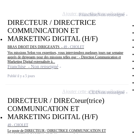
Ajouter cette offre à ma sélection
Franchise
Non renseigné
DIRECTEUR / DIRECTRICE
COMMUNICATION ET
MARKETING DIGITAL (H/F)
BRAS DROIT DES DIRIGEANTS -
49 - CHOLET
Vos missions Selon vos expertises, vous interviendrez quelques jours par semaine
auprès de dirigeants pour des missions telles que : - Direction Communication et
Marketing Digital externalisée à...
Franchise - Non renseigné
Publié il y a 5 jours
Ajouter cette offre à ma sélection
CDI
Non renseigné
DIRECTEUR / DIRECteur(trice)
COMMUNICATION ET
MARKETING DIGITAL (H/F)
49 - CHOLET
Le poste de DIRECTEUR / DIRECTRICE COMMUNICATION ET