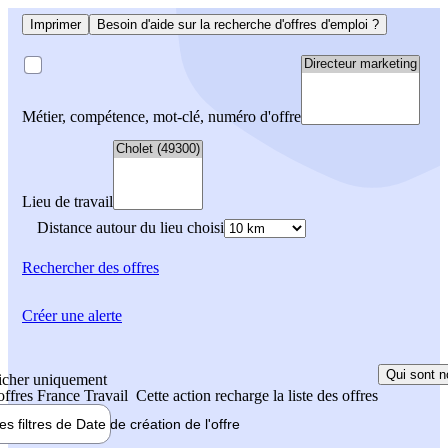
Imprimer
Besoin d'aide sur la recherche d'offres d'emploi ?
Métier, compétence, mot-clé, numéro d'offre
Lieu de travail
Distance autour du lieu choisi
Rechercher
des offres
Créer une alerte
Qui sont n
icher uniquement
 offres France Travail
Cette action recharge la liste des offres
les filtres de
Date de création
de l'offre