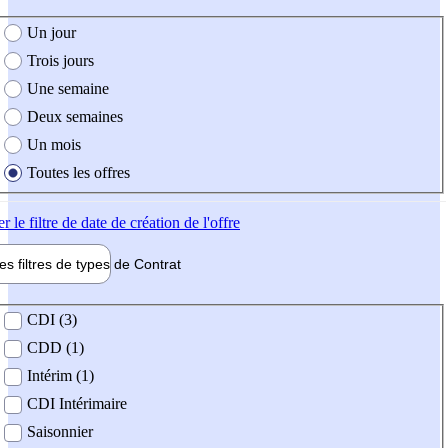
e création de l'offre
Un jour
Trois jours
Une semaine
Deux semaines
Un mois
Toutes les offres
er
le filtre de date de création de l'offre
les filtres de types de
Contrat
de contrat
CDI (3)
CDD (1)
Intérim (1)
CDI Intérimaire
Saisonnier