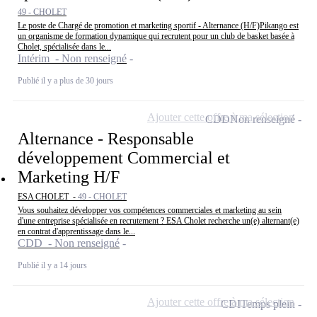
49 - CHOLET
Le poste de Chargé de promotion et marketing sportif - Alternance (H/F)Pikango est
un organisme de formation dynamique qui recrutent pour un club de basket basée à
Cholet, spécialisée dans le...
Intérim - Non renseigné
Publié il y a plus de 30 jours
Ajouter cette offre à ma sélection
CDD
Non renseigné
Alternance - Responsable
développement Commercial et
Marketing H/F
ESA CHOLET -
49 - CHOLET
Vous souhaitez développer vos compétences commerciales et marketing au sein
d'une entreprise spécialisée en recrutement ? ESA Cholet recherche un(e) alternant(e)
en contrat d'apprentissage dans le...
CDD - Non renseigné
Publié il y a 14 jours
Ajouter cette offre à ma sélection
CDI
Temps plein