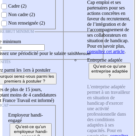
Cap emploi et ses
Cadre (2)
partenaires pour ses
actions concrètes en
Non cadre (2)
faveur du recrutement,
Non renseignée (2)
de l’intégration et de
l’accompagnement de
IRE BRUT MINIMUM
ses collaborateurs en
situation de handicap.
re minimum
Pour en savoir plus,
consultez cet article
.
ssez une périodicité pour le salaire saisi
Entreprise adaptée
NITÉS
Qu'est-ce qu'une
z parmi les 1ers à postuler
entreprise adaptée
?
urquoi serez-vous parmi les
premiers à postuler ?
L'entreprise adaptée
es de plus de 15 jours,
permet à un travailleur
tant moins de 4 candidatures
en situation de
t France Travail est informé)
handicap d'exercer
ICAP
une activité
professionnelle dans
Employeur handi-
des conditions
engagé
adaptées à ses
Qu'est-ce qu'un
capacités. Pour en
employeur handi-
savoir plus,
consultez