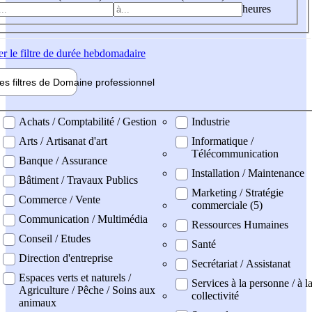
heures
er
le filtre de durée hebdomadaire
les filtres de
Domaine pro
fessionnel
ne professionel
Achats / Comptabilité / Gestion
Industrie
Arts / Artisanat d'art
Informatique /
Télécommunication
Banque / Assurance
Installation / Maintenance
Bâtiment / Travaux Publics
Marketing / Stratégie
Commerce / Vente
commerciale (5)
Communication / Multimédia
Ressources Humaines
Conseil / Etudes
Santé
Direction d'entreprise
Secrétariat / Assistanat
Espaces verts et naturels /
Services à la personne / à l
Agriculture / Pêche / Soins aux
collectivité
animaux