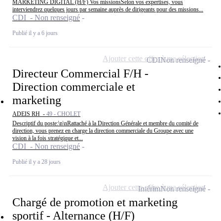
MARKETING DIGITAL (H/F) Vos missionsSelon vos expertises, vous
interviendrez quelques jours par semaine auprès de dirigeants pour des missions...
CDI - Non renseigné
Publié il y a 6 jours
Ajouter cette offre à ma sélection
CDI
Non renseigné
Directeur Commercial F/H -
Direction commerciale et
marketing
ADEIS RH -
49 - CHOLET
Descriptif du poste:\n\nRattaché à la Direction Générale et membre du comité de
direction, vous prenez en charge la direction commerciale du Groupe avec une
vision à la fois stratégique et...
CDI - Non renseigné
Publié il y a 28 jours
Ajouter cette offre à ma sélection
Intérim
Non renseigné
Chargé de promotion et marketing
sportif - Alternance (H/F)