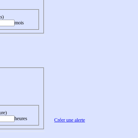
s)
mois
ure)
heures
Créer une alerte