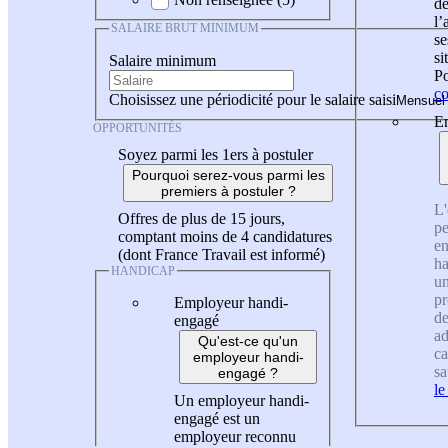
de
l
SALAIRE BRUT MINIMUM
se
si
Salaire minimum
Po
co
Choisissez une périodicité pour le salaire saisi
En
OPPORTUNITÉS
Soyez parmi les 1ers à postuler
Pourquoi serez-vous parmi les
premiers à postuler ?
L'
Offres de plus de 15 jours,
pe
comptant moins de 4 candidatures
en
(dont France Travail est informé)
ha
HANDICAP
un
pr
Employeur handi-
de
engagé
ad
Qu'est-ce qu'un
ca
employeur handi-
sa
engagé ?
le
Un employeur handi-
engagé est un
employeur reconnu