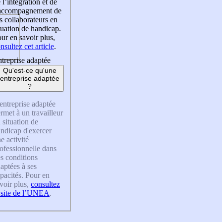
 l’intégration et de
’accompagnement de
s collaborateurs en
tuation de handicap.
ur en savoir plus,
nsultez cet article
.
treprise adaptée
Qu'est-ce qu'une
entreprise adaptée
?
entreprise adaptée
rmet à un travailleur
 situation de
ndicap d'exercer
e activité
ofessionnelle dans
s conditions
aptées à ses
pacités. Pour en
voir plus,
consultez
 site de l’UNEA
.