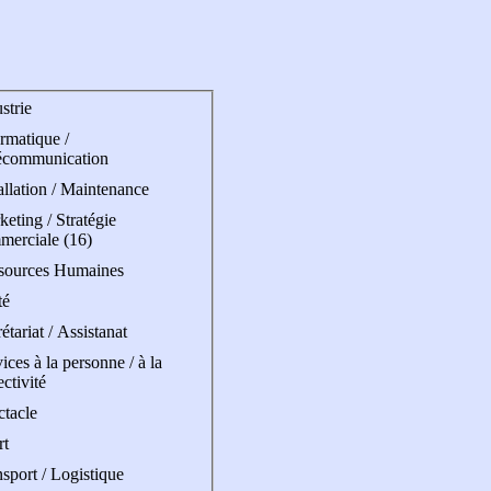
strie
rmatique /
écommunication
allation / Maintenance
eting / Stratégie
merciale (16)
sources Humaines
té
étariat / Assistanat
ices à la personne / à la
ectivité
ctacle
rt
sport / Logistique