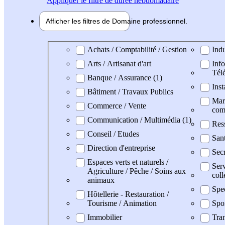
Appliquer
le filtre de durée hebdomadaire
Afficher les filtres de
Domaine pro
fessionnel
Domaine professionel
Achats / Comptabilité / Gestion
Indu
Arts / Artisanat d'art
Info
Tél
Banque / Assurance (1)
Inst
Bâtiment / Travaux Publics
Mark
Commerce / Vente
com
Communication / Multimédia (1)
Res
Conseil / Etudes
San
Direction d'entreprise
Secr
Espaces verts et naturels /
Serv
Agriculture / Pêche / Soins aux
coll
animaux
Spe
Hôtellerie - Restauration /
Tourisme / Animation
Spo
Immobilier
Tran