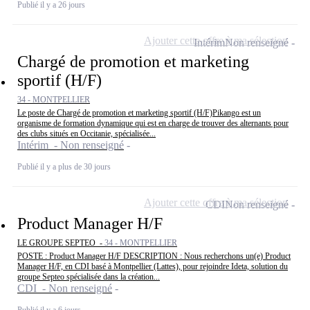
Publié il y a 26 jours
Ajouter cette offre à ma sélection
Intérim
Non renseigné
Chargé de promotion et marketing
sportif (H/F)
34 - MONTPELLIER
Le poste de Chargé de promotion et marketing sportif (H/F)Pikango est un
organisme de formation dynamique qui est en charge de trouver des alternants pour
des clubs situés en Occitanie, spécialisée...
Intérim - Non renseigné
Publié il y a plus de 30 jours
Ajouter cette offre à ma sélection
CDI
Non renseigné
Product Manager H/F
LE GROUPE SEPTEO -
34 - MONTPELLIER
POSTE : Product Manager H/F DESCRIPTION : Nous recherchons un(e) Product
Manager H/F, en CDI basé à Montpellier (Lattes), pour rejoindre Ideta, solution du
groupe Septeo spécialisée dans la création...
CDI - Non renseigné
Publié il y a 6 jours