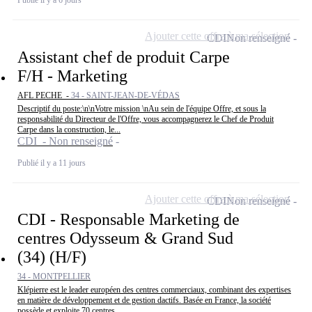
Ajouter cette offre à ma sélection
CDI
Non renseigné
Assistant chef de produit Carpe
F/H - Marketing
AFL PECHE -
34 - SAINT-JEAN-DE-VÉDAS
Descriptif du poste:\n\nVotre mission \nAu sein de l'équipe Offre, et sous la
responsabilité du Directeur de l'Offre, vous accompagnerez le Chef de Produit
Carpe dans la construction, le...
CDI - Non renseigné
Publié il y a 11 jours
Ajouter cette offre à ma sélection
CDI
Non renseigné
CDI - Responsable Marketing de
centres Odysseum & Grand Sud
(34) (H/F)
34 - MONTPELLIER
Klépierre est le leader européen des centres commerciaux, combinant des expertises
en matière de développement et de gestion dactifs. Basée en France, la société
possède et exploite 70 centres...