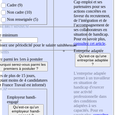
Cap emploi et ses
Cadre (9)
partenaires pour ses
actions concrètes en
Non cadre (10)
faveur du recrutement,
Non renseignée (5)
de l’intégration et de
l’accompagnement de
IRE BRUT MINIMUM
ses collaborateurs en
situation de handicap.
re minimum
Pour en savoir plus,
consultez cet article
.
ssez une périodicité pour le salaire saisi
Entreprise adaptée
NITÉS
Qu'est-ce qu'une
z parmi les 1ers à postuler
entreprise adaptée
?
urquoi serez-vous parmi les
premiers à postuler ?
L'entreprise adaptée
es de plus de 15 jours,
permet à un travailleur
tant moins de 4 candidatures
en situation de
t France Travail est informé)
handicap d'exercer
ICAP
une activité
professionnelle dans
Employeur handi-
des conditions
engagé
adaptées à ses
Qu'est-ce qu'un
capacités. Pour en
employeur handi-
savoir plus,
consultez