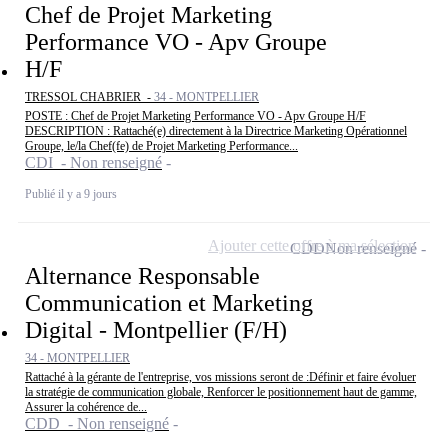
Chef de Projet Marketing
Performance VO - Apv Groupe
H/F
TRESSOL CHABRIER -
34 - MONTPELLIER
POSTE : Chef de Projet Marketing Performance VO - Apv Groupe H/F
DESCRIPTION : Rattaché(e) directement à la Directrice Marketing Opérationnel
Groupe, le/la Chef(fe) de Projet Marketing Performance...
CDI - Non renseigné
Publié il y a 9 jours
Ajouter cette offre à ma sélection
CDD
Non renseigné
Alternance Responsable
Communication et Marketing
Digital - Montpellier (F/H)
34 - MONTPELLIER
Rattaché à la gérante de l'entreprise, vos missions seront de :Définir et faire évoluer
la stratégie de communication globale, Renforcer le positionnement haut de gamme,
Assurer la cohérence de...
CDD - Non renseigné