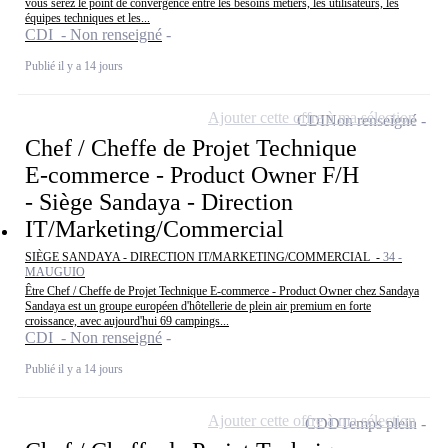
vous serez le point de convergence entre les besoins métiers, les utilisateurs, les
équipes techniques et les...
CDI - Non renseigné
Publié il y a 14 jours
Ajouter cette offre à ma sélection
CDI
Non renseigné
Chef / Cheffe de Projet Technique
E-commerce - Product Owner F/H
- Siège Sandaya - Direction
IT/Marketing/Commercial
SIÈGE SANDAYA - DIRECTION IT/MARKETING/COMMERCIAL -
34 -
MAUGUIO
Être Chef / Cheffe de Projet Technique E-commerce - Product Owner chez Sandaya
Sandaya est un groupe européen d'hôtellerie de plein air premium en forte
croissance, avec aujourd'hui 69 campings...
CDI - Non renseigné
Publié il y a 14 jours
Ajouter cette offre à ma sélection
CDD
Temps plein