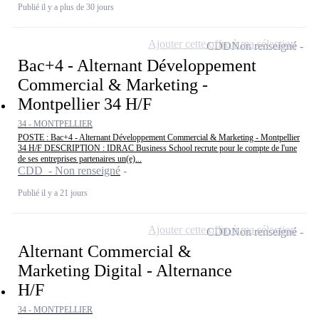
Publié il y a plus de 30 jours
Ajouter cette offre à ma sélection
CDD
Non renseigné
Bac+4 - Alternant Développement
Commercial & Marketing -
Montpellier 34 H/F
34 - MONTPELLIER
POSTE : Bac+4 - Alternant Développement Commercial & Marketing - Montpellier
34 H/F DESCRIPTION : IDRAC Business School recrute pour le compte de l'une
de ses entreprises partenaires un(e)...
CDD - Non renseigné
Publié il y a 21 jours
Ajouter cette offre à ma sélection
CDD
Non renseigné
Alternant Commercial &
Marketing Digital - Alternance
H/F
34 - MONTPELLIER