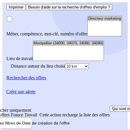
Imprimer
Besoin d'aide sur la recherche d'offres d'emploi ?
Métier, compétence, mot-clé, numéro d'offre
Lieu de travail
Distance autour du lieu choisi
Rechercher
des offres
Créer une alerte
Qui sont n
icher uniquement
 offres France Travail
Cette action recharge la liste des offres
les filtres de
Date de création
de l'offre