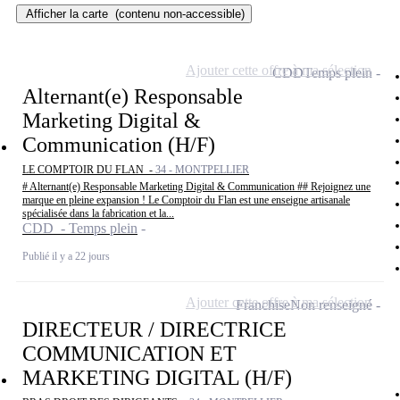
Afficher la carte
(contenu non-accessible)
Ajouter cette offre à ma sélection
CDD
Temps plein
Alternant(e) Responsable
Marketing Digital &
Communication (H/F)
LE COMPTOIR DU FLAN -
34 - MONTPELLIER
# Alternant(e) Responsable Marketing Digital & Communication ## Rejoignez une
marque en pleine expansion ! Le Comptoir du Flan est une enseigne artisanale
spécialisée dans la fabrication et la...
CDD - Temps plein
Publié il y a 22 jours
Ajouter cette offre à ma sélection
Franchise
Non renseigné
DIRECTEUR / DIRECTRICE
COMMUNICATION ET
MARKETING DIGITAL (H/F)