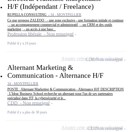
H/F (Indépendant / Freelance)
RUPELLA CONSULTING -
34 - MONTPELLIER
Ce que propose ZALEOO : - une zone exclusive - une formation initiale et continue
; - un accompagnement commercial et administratif ; - un CRM et des outils
marketing ; - un accès à une base...
Profession libérale - Non renseigné
Publié il y a 24 jours
Ajouter cette offre à ma sélection
CDD
Non renseigné
Alternant Marketing &
Communication - Alternance H/F
34 - MONTPELLIER
POSTE : Alternant Marketing & Communication - Alternance H/F DESCRIPTION
: L'Idrac Business School recherche un alternant pour l'un de ses partenaires
spécialisé dans l'IT, la cybersécurité et le...
CDD - Non renseigné
Publié il y a plus de 30 jours
Ajouter cette offre à ma sélection
CDI
Non renseigné