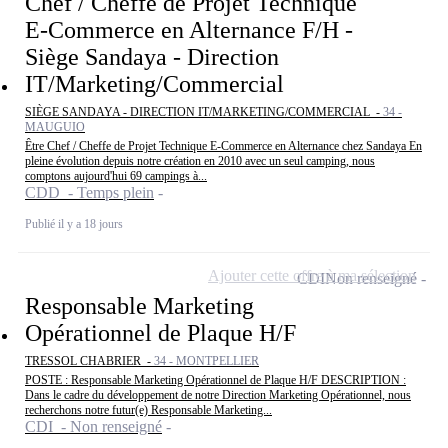
Chef / Cheffe de Projet Technique
E-Commerce en Alternance F/H -
Siège Sandaya - Direction
IT/Marketing/Commercial
SIÈGE SANDAYA - DIRECTION IT/MARKETING/COMMERCIAL -
34 -
MAUGUIO
Être Chef / Cheffe de Projet Technique E-Commerce en Alternance chez Sandaya En
pleine évolution depuis notre création en 2010 avec un seul camping, nous
comptons aujourd'hui 69 campings à...
CDD - Temps plein
Publié il y a 18 jours
Ajouter cette offre à ma sélection
CDI
Non renseigné
Responsable Marketing
Opérationnel de Plaque H/F
TRESSOL CHABRIER -
34 - MONTPELLIER
POSTE : Responsable Marketing Opérationnel de Plaque H/F DESCRIPTION :
Dans le cadre du développement de notre Direction Marketing Opérationnel, nous
recherchons notre futur(e) Responsable Marketing...
CDI - Non renseigné