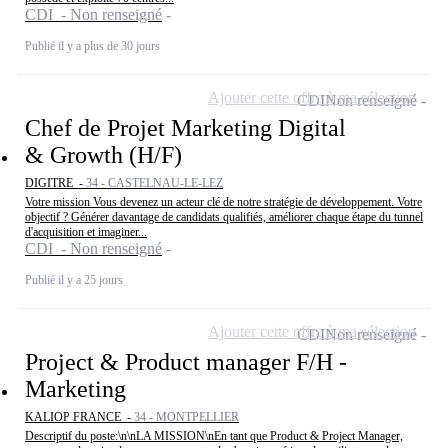
CDI - Non renseigné
Publié il y a plus de 30 jours
Ajouter cette offre à ma sélection
CDI
Non renseigné
Chef de Projet Marketing Digital
& Growth (H/F)
DIGITRE -
34 - CASTELNAU-LE-LEZ
Votre mission Vous devenez un acteur clé de notre stratégie de développement. Votre
objectif ? Générer davantage de candidats qualifiés, améliorer chaque étape du tunnel
d'acquisition et imaginer...
CDI - Non renseigné
Publié il y a 25 jours
Ajouter cette offre à ma sélection
CDI
Non renseigné
Project & Product manager F/H -
Marketing
KALIOP FRANCE -
34 - MONTPELLIER
Descriptif du poste:\n\nLA MISSION\nEn tant que Product & Project Manager,