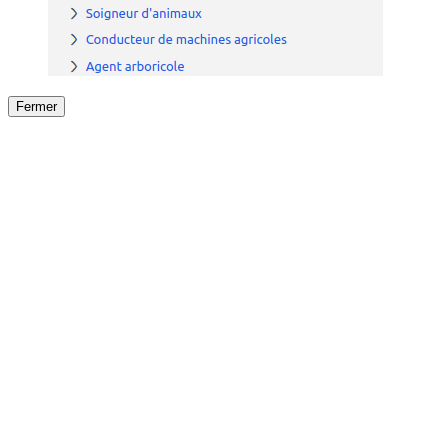
Fermer
Fermer
le détail de l'offre
/
Offre
sur
Offre précéden