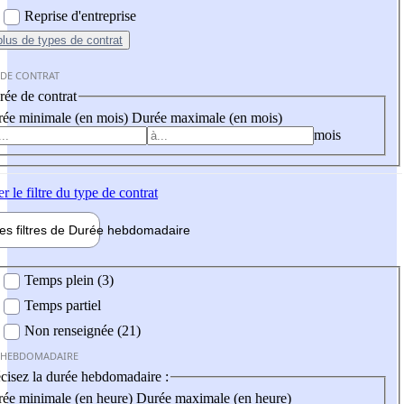
Reprise d'entreprise
plus
de types de contrat
 DE CONTRAT
ée de contrat
ée minimale (en mois)
Durée maximale (en mois)
mois
er
le filtre du type de contrat
les filtres de
Durée hebdo
madaire
 hebdomadaire
Temps plein (3)
Temps partiel
Non renseignée (21)
 HEBDOMADAIRE
cisez la durée hebdomadaire :
ée minimale (en heure)
Durée maximale (en heure)