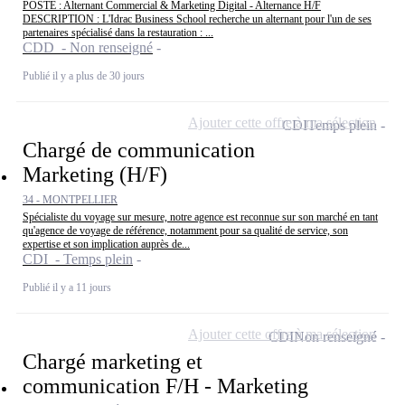
POSTE : Alternant Commercial & Marketing Digital - Alternance H/F
DESCRIPTION : L'Idrac Business School recherche un alternant pour l'un de ses
partenaires spécialisé dans la restauration : ...
CDD - Non renseigné
Publié il y a plus de 30 jours
Ajouter cette offre à ma sélection
CDI
Temps plein
Chargé de communication
Marketing (H/F)
34 - MONTPELLIER
Spécialiste du voyage sur mesure, notre agence est reconnue sur son marché en tant
qu'agence de voyage de référence, notamment pour sa qualité de service, son
expertise et son implication auprès de...
CDI - Temps plein
Publié il y a 11 jours
Ajouter cette offre à ma sélection
CDI
Non renseigné
Chargé marketing et
communication F/H - Marketing