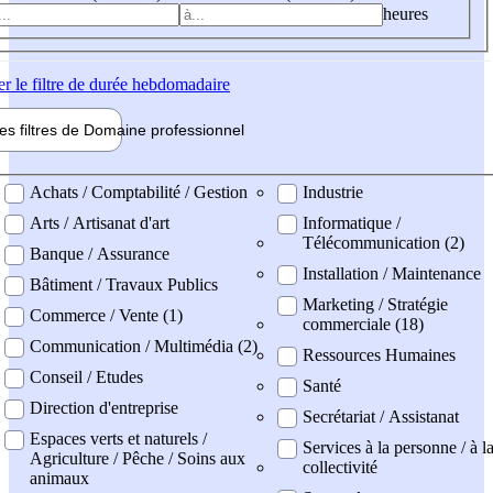
heures
er
le filtre de durée hebdomadaire
les filtres de
Domaine pro
fessionnel
ne professionel
Achats / Comptabilité / Gestion
Industrie
Arts / Artisanat d'art
Informatique /
Télécommunication (2)
Banque / Assurance
Installation / Maintenance
Bâtiment / Travaux Publics
Marketing / Stratégie
Commerce / Vente (1)
commerciale (18)
Communication / Multimédia (2)
Ressources Humaines
Conseil / Etudes
Santé
Direction d'entreprise
Secrétariat / Assistanat
Espaces verts et naturels /
Services à la personne / à l
Agriculture / Pêche / Soins aux
collectivité
animaux