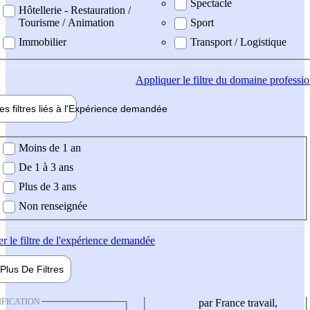
Spectacle
Hôtellerie - Restauration /
Tourisme / Animation
Sport
Immobilier
Transport / Logistique
Appliquer
le filtre du domaine professi
es filtres liés à l'
Expérience
demandée
ience demandée
Moins de 1 an
De 1 à 3 ans
Plus de 3 ans
Non renseignée
er
le filtre de l'expérience demandée
Plus De
Filtres
IFICATION
par France travail,