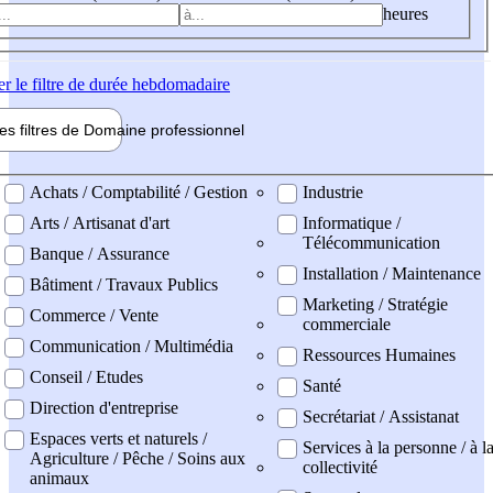
heures
er
le filtre de durée hebdomadaire
les filtres de
Domaine pro
fessionnel
ne professionel
Achats / Comptabilité / Gestion
Industrie
Arts / Artisanat d'art
Informatique /
Télécommunication
Banque / Assurance
Installation / Maintenance
Bâtiment / Travaux Publics
Marketing / Stratégie
Commerce / Vente
commerciale
Communication / Multimédia
Ressources Humaines
Conseil / Etudes
Santé
Direction d'entreprise
Secrétariat / Assistanat
Espaces verts et naturels /
Services à la personne / à l
Agriculture / Pêche / Soins aux
collectivité
animaux