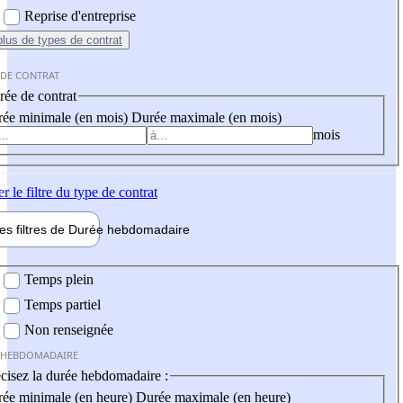
Reprise d'entreprise
plus
de types de contrat
 DE CONTRAT
ée de contrat
ée minimale (en mois)
Durée maximale (en mois)
mois
er
le filtre du type de contrat
les filtres de
Durée hebdo
madaire
 hebdomadaire
Temps plein
Temps partiel
Non renseignée
 HEBDOMADAIRE
cisez la durée hebdomadaire :
ée minimale (en heure)
Durée maximale (en heure)