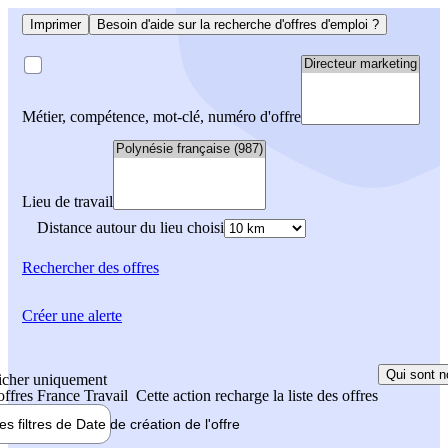
Imprimer
Besoin d'aide sur la recherche d'offres d'emploi ?
Métier, compétence, mot-clé, numéro d'offre
Lieu de travail
Distance autour du lieu choisi
Rechercher
des offres
Créer une alerte
Qui sont n
icher uniquement
 offres France Travail
Cette action recharge la liste des offres
les filtres de
Date de création
de l'offre