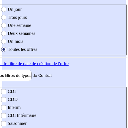
e création de l'offre
Un jour
Trois jours
Une semaine
Deux semaines
Un mois
Toutes les offres
er
le filtre de date de création de l'offre
les filtres de types de
Contrat
de contrat
CDI
CDD
Intérim
CDI Intérimaire
Saisonnier