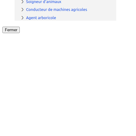
Fermer
Fermer
le détail de l'offre
/
Offre
sur
Offre précéden