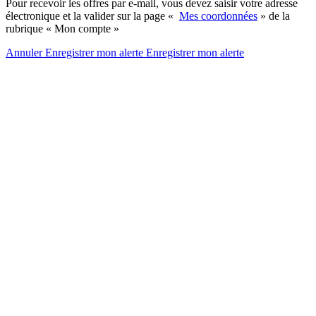
Pour recevoir les offres par e-mail, vous devez saisir votre adresse
électronique et la valider sur la page «
Mes coordonnées
» de la
rubrique « Mon compte »
Annuler
Enregistrer mon alerte
Enregistrer
mon alerte