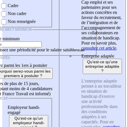
Cap emploi et ses
Cadre
partenaires pour ses
actions concrètes en
Non cadre
faveur du recrutement,
Non renseignée
de l’intégration et de
l’accompagnement de
IRE BRUT MINIMUM
ses collaborateurs en
situation de handicap.
re minimum
Pour en savoir plus,
consultez cet article
.
ssez une périodicité pour le salaire saisi
Entreprise adaptée
NITÉS
Qu'est-ce qu'une
z parmi les 1ers à postuler
entreprise adaptée
?
urquoi serez-vous parmi les
premiers à postuler ?
L'entreprise adaptée
es de plus de 15 jours,
permet à un travailleur
tant moins de 4 candidatures
en situation de
t France Travail est informé)
handicap d'exercer
ICAP
une activité
professionnelle dans
Employeur handi-
des conditions
engagé
adaptées à ses
Qu'est-ce qu'un
capacités. Pour en
employeur handi-
savoir plus,
consultez