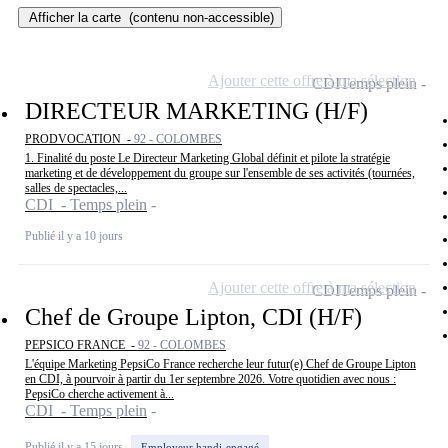
Afficher la carte
(contenu non-accessible)
Ajouter cette offre à ma sélection
CDI
Temps plein
DIRECTEUR MARKETING (H/F)
PRODVOCATION -
92 - COLOMBES
1. Finalité du poste Le Directeur Marketing Global définit et pilote la stratégie
marketing et de développement du groupe sur l'ensemble de ses activités (tournées,
salles de spectacles,...
CDI - Temps plein
Publié il y a 10 jours
Ajouter cette offre à ma sélection
CDI
Temps plein
Chef de Groupe Lipton, CDI (H/F)
PEPSICO FRANCE -
92 - COLOMBES
L'équipe Marketing PepsiCo France recherche leur futur(e) Chef de Groupe Lipton
en CDI, à pourvoir à partir du 1er septembre 2026. Votre quotidien avec nous :
PepsiCo cherche activement à...
CDI - Temps plein
Publié il y a 15 jours
Employeur handi-engagé