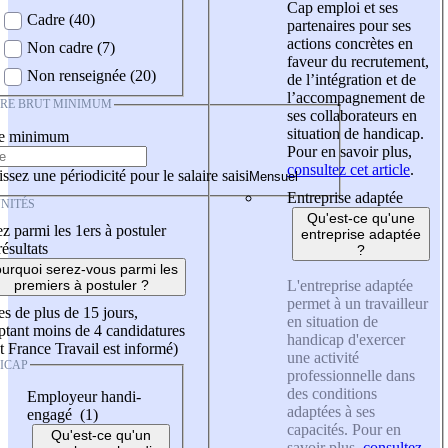
Cap emploi et ses
Cadre (40)
partenaires pour ses
actions concrètes en
Non cadre (7)
faveur du recrutement,
Non renseignée (20)
de l’intégration et de
l’accompagnement de
IRE BRUT MINIMUM
ses collaborateurs en
situation de handicap.
re minimum
Pour en savoir plus,
consultez cet article
.
ssez une périodicité pour le salaire saisi
Entreprise adaptée
NITÉS
Qu'est-ce qu'une
z parmi les 1ers à postuler
entreprise adaptée
résultats
?
urquoi serez-vous parmi les
L'entreprise adaptée
premiers à postuler ?
permet à un travailleur
es de plus de 15 jours,
en situation de
tant moins de 4 candidatures
handicap d'exercer
t France Travail est informé)
une activité
ICAP
professionnelle dans
des conditions
Employeur handi-
adaptées à ses
engagé (1)
capacités. Pour en
Qu'est-ce qu'un
savoir plus,
consultez