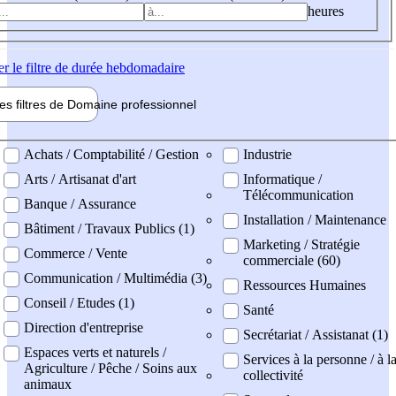
heures
er
le filtre de durée hebdomadaire
les filtres de
Domaine pro
fessionnel
ne professionel
Achats / Comptabilité / Gestion
Industrie
Arts / Artisanat d'art
Informatique /
Télécommunication
Banque / Assurance
Installation / Maintenance
Bâtiment / Travaux Publics (1)
Marketing / Stratégie
Commerce / Vente
commerciale (60)
Communication / Multimédia (3)
Ressources Humaines
Conseil / Etudes (1)
Santé
Direction d'entreprise
Secrétariat / Assistanat (1)
Espaces verts et naturels /
Services à la personne / à l
Agriculture / Pêche / Soins aux
collectivité
animaux