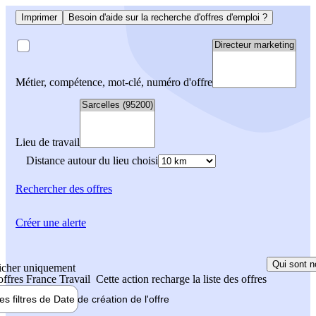
Imprimer
Besoin d'aide sur la recherche d'offres d'emploi ?
Métier, compétence, mot-clé, numéro d'offre
Lieu de travail
Distance autour du lieu choisi
Rechercher
des offres
Créer une alerte
Qui sont n
icher uniquement
 offres France Travail
Cette action recharge la liste des offres
les filtres de
Date de création
de l'offre