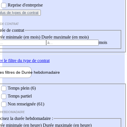
Reprise d'entreprise
plus
de types de contrat
 DE CONTRAT
ée de contrat
ée minimale (en mois)
Durée maximale (en mois)
mois
er
le filtre du type de contrat
les filtres de
Durée hebdo
madaire
 hebdomadaire
Temps plein (6)
Temps partiel
Non renseignée (61)
 HEBDOMADAIRE
cisez la durée hebdomadaire :
ée minimale (en heure)
Durée maximale (en heure)