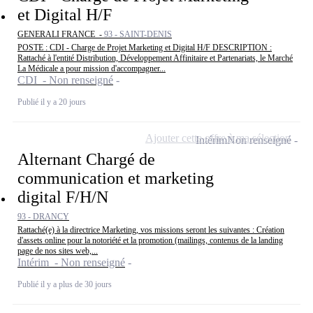
et Digital H/F
GENERALI FRANCE -
93 - SAINT-DENIS
POSTE : CDI - Charge de Projet Marketing et Digital H/F DESCRIPTION :
Rattaché à l'entité Distribution, Développement Affinitaire et Partenariats, le Marché
La Médicale a pour mission d'accompagner...
CDI - Non renseigné
Publié il y a 20 jours
Ajouter cette offre à ma sélection
Intérim
Non renseigné
Alternant Chargé de
communication et marketing
digital F/H/N
93 - DRANCY
Rattaché(e) à la directrice Marketing, vos missions seront les suivantes : Création
d'assets online pour la notoriété et la promotion (mailings, contenus de la landing
page de nos sites web,...
Intérim - Non renseigné
Publié il y a plus de 30 jours