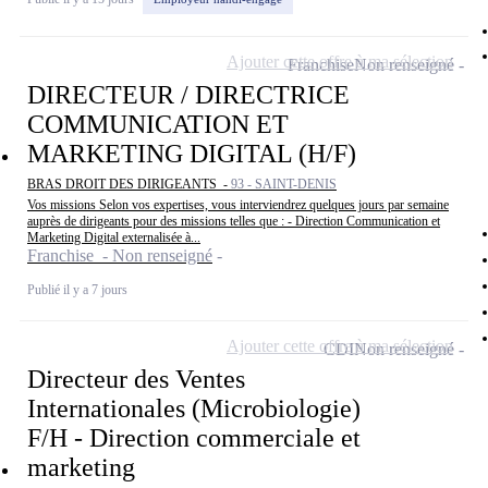
Ajouter cette offre à ma sélection
Franchise
Non renseigné
DIRECTEUR / DIRECTRICE
COMMUNICATION ET
MARKETING DIGITAL (H/F)
BRAS DROIT DES DIRIGEANTS -
93 - SAINT-DENIS
Vos missions Selon vos expertises, vous interviendrez quelques jours par semaine
auprès de dirigeants pour des missions telles que : - Direction Communication et
Marketing Digital externalisée à...
Franchise - Non renseigné
Publié il y a 7 jours
Ajouter cette offre à ma sélection
CDI
Non renseigné
Directeur des Ventes
Internationales (Microbiologie)
F/H - Direction commerciale et
marketing