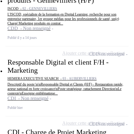
produits - Gennevilliers (H/F)
ISCOD -
92 - GENNEVILLIERS
L'ISCOD, spécialiste de la formation en Digital Learning, recherche pour son
entreprise partenaire, 1er groupe médias pour les professionnels de santé, un(e)
Chargé Marketing produits en contrat...
CDD - Non renseigné
Publié il y a 14 jours
Ajouter cette offre à ma sélection
CDI
Non renseigné
Responsable Digital et client F/H -
Marketing
HEMERA EXECUTIVE SEARCH -
93 - AUBERVILLIERS
Descriptif du poste:\n\nResponsable Digital et Clients (H/F) - Restauration rapide,
acteur national en forte croissance\nPoste stratégique, rattachement Direction\nLe
contexte\nEnseigne emblématique...
CDI - Non renseigné
Publié hier
Ajouter cette offre à ma sélection
CDI
Non renseigné
CDI - Charge de Projet Marketing