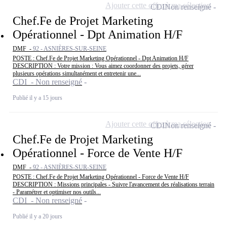
Ajouter cette offre à ma sélection
CDI
Non renseigné
Chef.Fe de Projet Marketing
Opérationnel - Dpt Animation H/F
DMF -
92 - ASNIÈRES-SUR-SEINE
POSTE : Chef.Fe de Projet Marketing Opérationnel - Dpt Animation H/F
DESCRIPTION : Votre mission : Vous aimez coordonner des projets, gérer
plusieurs opérations simultanément et entretenir une...
CDI - Non renseigné
Publié il y a 15 jours
Ajouter cette offre à ma sélection
CDI
Non renseigné
Chef.Fe de Projet Marketing
Opérationnel - Force de Vente H/F
DMF -
92 - ASNIÈRES-SUR-SEINE
POSTE : Chef.Fe de Projet Marketing Opérationnel - Force de Vente H/F
DESCRIPTION : Missions principales - Suivre l'avancement des réalisations terrain
- Paramétrer et optimiser nos outils...
CDI - Non renseigné
Publié il y a 20 jours