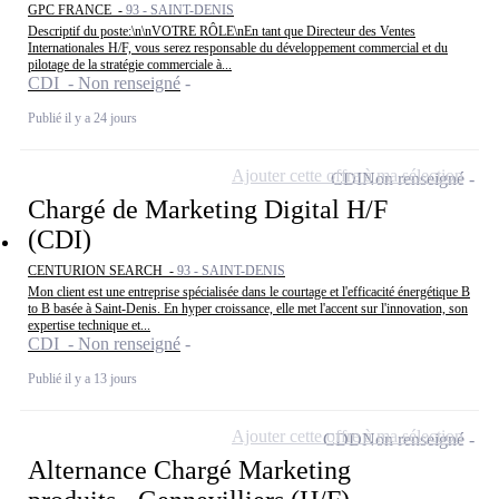
GPC FRANCE -
93 - SAINT-DENIS
Descriptif du poste:\n\nVOTRE RÔLE\nEn tant que Directeur des Ventes
Internationales H/F, vous serez responsable du développement commercial et du
pilotage de la stratégie commerciale à...
CDI - Non renseigné
Publié il y a 24 jours
Ajouter cette offre à ma sélection
CDI
Non renseigné
Chargé de Marketing Digital H/F
(CDI)
CENTURION SEARCH -
93 - SAINT-DENIS
Mon client est une entreprise spécialisée dans le courtage et l'efficacité énergétique B
to B basée à Saint-Denis. En hyper croissance, elle met l'accent sur l'innovation, son
expertise technique et...
CDI - Non renseigné
Publié il y a 13 jours
Ajouter cette offre à ma sélection
CDD
Non renseigné
Alternance Chargé Marketing