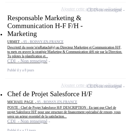
Ajouter cette offre à ma sélection
CDI
Non renseigné
Responsable Marketing &
Communication H-F F/H -
Marketing
URMET -
95 - ROISSY-EN-FRANCE
Descriptif du poste:\n\nRattaché(e) au Directeur Marketing et Communication H/F,
tu mets en œuvre la stratégie Marketing & Communication défi nie par la Direction.
Tu pilotes la planification et...
CDI - Non renseigné
Publié il y a 8 jours
Ajouter cette offre à ma sélection
CDI
Non renseigné
Chef de Projet Salesforce H/F
MICHAEL PAGE -
95 - ROISSY-EN-FRANCE
POSTE : Chef de Projet Salesforce H/F DESCRIPTION : En tant que Chef de
projet Salesforce H/F pour une structure de financement spécialisé de renom, vous
serez un acteur essentiel de la satisfaction...
CDI - Non renseigné
Publié il y a 13 jours