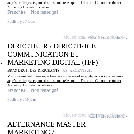
auprès de dirigeants pour des missions telles que : - Direction Communication et
Marketing Digital externalisée à...
Franchise - Non renseigné
Publié il y a 7 jours
Ajouter cette offre à ma sélection
Franchise
Non renseigné
DIRECTEUR / DIRECTRICE
COMMUNICATION ET
MARKETING DIGITAL (H/F)
BRAS DROIT DES DIRIGEANTS -
95 - ARGENTEUIL
Vos missions Selon vos expertises, vous interviendrez quelques jours par semaine
auprès de dirigeants pour des missions telles que : - Direction Communication et
Marketing Digital externalisée à...
Franchise - Non renseigné
Publié il y a 10 jours
Ajouter cette offre à ma sélection
CDI
Non renseigné
ALTERNANCE MASTER
MARKETING /