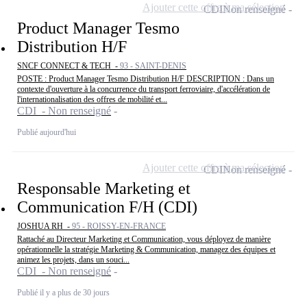
Ajouter cette offre à ma sélection
CDI
Non renseigné
Product Manager Tesmo
Distribution H/F
SNCF CONNECT & TECH -
93 - SAINT-DENIS
POSTE : Product Manager Tesmo Distribution H/F DESCRIPTION : Dans un
contexte d'ouverture à la concurrence du transport ferroviaire, d'accélération de
l'internationalisation des offres de mobilité et...
CDI - Non renseigné
Publié aujourd'hui
Ajouter cette offre à ma sélection
CDI
Non renseigné
Responsable Marketing et
Communication F/H (CDI)
JOSHUA RH -
95 - ROISSY-EN-FRANCE
Rattaché au Directeur Marketing et Communication, vous déployez de manière
opérationnelle la stratégie Marketing & Communication, managez des équipes et
animez les projets, dans un souci...
CDI - Non renseigné
Publié il y a plus de 30 jours