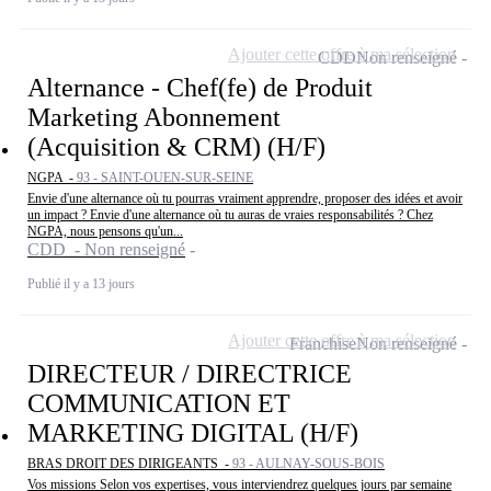
Ajouter cette offre à ma sélection
CDD
Non renseigné
Alternance - Chef(fe) de Produit
Marketing Abonnement
(Acquisition & CRM) (H/F)
NGPA -
93 - SAINT-OUEN-SUR-SEINE
Envie d'une alternance où tu pourras vraiment apprendre, proposer des idées et avoir
un impact ? Envie d'une alternance où tu auras de vraies responsabilités ? Chez
NGPA, nous pensons qu'un...
CDD - Non renseigné
Publié il y a 13 jours
Ajouter cette offre à ma sélection
Franchise
Non renseigné
DIRECTEUR / DIRECTRICE
COMMUNICATION ET
MARKETING DIGITAL (H/F)
BRAS DROIT DES DIRIGEANTS -
93 - AULNAY-SOUS-BOIS
Vos missions Selon vos expertises, vous interviendrez quelques jours par semaine