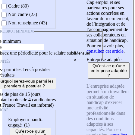
Cap emploi et ses
Cadre (80)
partenaires pour ses
actions concrètes en
Non cadre (23)
faveur du recrutement,
Non renseignée (43)
de l’intégration et de
l’accompagnement de
IRE BRUT MINIMUM
ses collaborateurs en
situation de handicap.
re minimum
Pour en savoir plus,
consultez cet article
.
ssez une périodicité pour le salaire saisi
Entreprise adaptée
NITÉS
Qu'est-ce qu'une
z parmi les 1ers à postuler
entreprise adaptée
résultats
?
urquoi serez-vous parmi les
L'entreprise adaptée
premiers à postuler ?
permet à un travailleur
es de plus de 15 jours,
en situation de
tant moins de 4 candidatures
handicap d'exercer
t France Travail est informé)
une activité
ICAP
professionnelle dans
des conditions
Employeur handi-
adaptées à ses
engagé (1)
capacités. Pour en
Qu'est-ce qu'un
savoir plus,
consultez