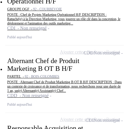
Opérationnel H/F
GROUPE OGF -
92 - COURBEVOIE
POSTE : Chef de Projets Marketing Opérationnel H/F DESCRIPTION :
Rattaché(e) à la Direction Marketing, vous jouerez un rôle clé dans la conception, le
déploiement et l'animation des outils marketing...
CDI - Non renseigné
Publié aujourd'hui
Ajouter cette offre à ma sélection
CDD
Non renseigné
Alternant Chef de Produit
Marketing B OT B H/F
PARITEL -
92 - BOIS-COLOMBES
POSTE : Alternant Chef de Produit Marketing B OT B H/F DESCRIPTION : Dans
un contexte de croissance et de transformation, nous recherchons pour une durée de
1 an, un(e) Alternant(e) Assistant(e) Chef...
CDD - Non renseigné
Publié aujourd'hui
Ajouter cette offre à ma sélection
CDI
Non renseigné
Responsable Acquisition et