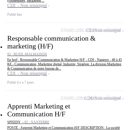
(cosmétiques, packaging,...
CDI - Non renseigné
Publié hier
Ajouter cette offre à ma sélection
CDI
Non renseigné
Responsable communication &
marketing (H/F)
92 - RUEIL-MALMAISON
En bref : Responsable Communication & Marketing H/F - CDI - Nanterre - 40 à 45
K€ - Communication, Marketing digital, Industrie, Stratégie. La division Marketing
& Communication de notre bureau de...
CDI - Non renseigné
Publié il y a 7 jours
Ajouter cette offre à ma sélection
CDD
Non renseigné
Apprenti Marketing et
Communication H/F
SPEEDY -
92 - NANTERRE
POSTE : Apprenti Marketing et Communication H/F DESCRIPTION : La société