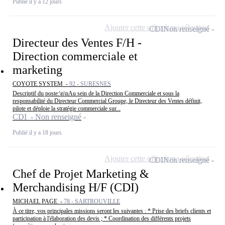
Publié il y a 12 jours
Ajouter cette offre à ma sélection
CDI
Non renseigné
Directeur des Ventes F/H -
Direction commerciale et
marketing
COYOTE SYSTEM -
92 - SURESNES
Descriptif du poste:\n\nAu sein de la Direction Commerciale et sous la
responsabilité du Directeur Commercial Groupe, le Directeur des Ventes définit,
pilote et déploie la stratégie commerciale sur...
CDI - Non renseigné
Publié il y a 18 jours
Ajouter cette offre à ma sélection
CDI
Non renseigné
Chef de Projet Marketing &
Merchandising H/F (CDI)
MICHAEL PAGE -
78 - SARTROUVILLE
À ce titre, vos principales missions seront les suivantes : * Prise des briefs clients et
participation à l'élaboration des devis ; * Coordination des différents projets