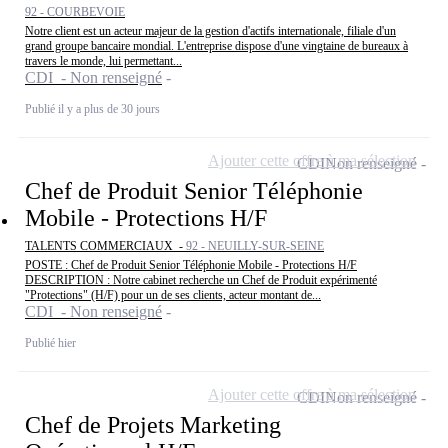
92 - COURBEVOIE
Notre client est un acteur majeur de la gestion d'actifs internationale, filiale d'un
grand groupe bancaire mondial. L'entreprise dispose d'une vingtaine de bureaux à
travers le monde, lui permettant...
CDI - Non renseigné
Publié il y a plus de 30 jours
Ajouter cette offre à ma sélection
CDI
Non renseigné
Chef de Produit Senior Téléphonie
Mobile - Protections H/F
TALENTS COMMERCIAUX -
92 - NEUILLY-SUR-SEINE
POSTE : Chef de Produit Senior Téléphonie Mobile - Protections H/F
DESCRIPTION : Notre cabinet recherche un Chef de Produit expérimenté
"Protections" (H/F) pour un de ses clients, acteur montant de...
CDI - Non renseigné
Publié hier
Ajouter cette offre à ma sélection
CDI
Non renseigné
Chef de Projets Marketing