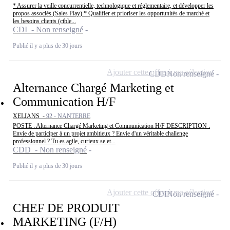
* Assurer la veille concurrentielle, technologique et réglementaire, et développer les
propos associés (Sales Play) * Qualifier et prioriser les opportunités de marché et
les besoins clients (cible...
CDI - Non renseigné
Publié il y a plus de 30 jours
Ajouter cette offre à ma sélection
CDD
Non renseigné
Alternance Chargé Marketing et
Communication H/F
XELIANS -
92 - NANTERRE
POSTE : Alternance Chargé Marketing et Communication H/F DESCRIPTION :
Envie de participer à un projet ambitieux ? Envie d'un véritable challenge
professionnel ? Tu es agile, curieux.se et...
CDD - Non renseigné
Publié il y a plus de 30 jours
Ajouter cette offre à ma sélection
CDI
Non renseigné
CHEF DE PRODUIT
MARKETING (F/H)