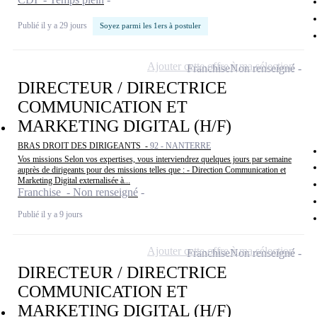
Publié il y a 29 jours
Soyez parmi les 1ers à postuler
Ajouter cette offre à ma sélection
Franchise
Non renseigné
DIRECTEUR / DIRECTRICE
COMMUNICATION ET
MARKETING DIGITAL (H/F)
BRAS DROIT DES DIRIGEANTS -
92 - NANTERRE
Vos missions Selon vos expertises, vous interviendrez quelques jours par semaine
auprès de dirigeants pour des missions telles que : - Direction Communication et
Marketing Digital externalisée à...
Franchise - Non renseigné
Publié il y a 9 jours
Ajouter cette offre à ma sélection
Franchise
Non renseigné
DIRECTEUR / DIRECTRICE
COMMUNICATION ET
MARKETING DIGITAL (H/F)