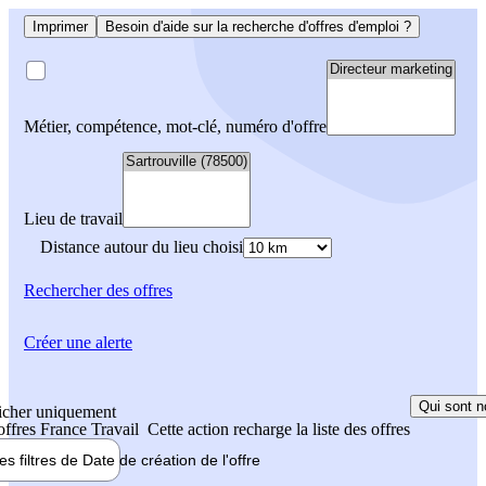
Imprimer
Besoin d'aide sur la recherche d'offres d'emploi ?
Métier, compétence, mot-clé, numéro d'offre
Lieu de travail
Distance autour du lieu choisi
Rechercher
des offres
Créer une alerte
Qui sont n
icher uniquement
 offres France Travail
Cette action recharge la liste des offres
les filtres de
Date de création
de l'offre