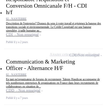
Conversion Omnicanale F/H - CDI
h/f
92 - NANTERRE
Description de l'entreprise? Donnez du sens à votre travail et rejoignez la banque des
transitions sociale et environnementale. Le Crédit Coopératif est une banque
singulière, à taille humaine au...
CDI - Non renseigné
Publié il y a 2 jours
Ajouter cette offre à ma sélection
CDD
Non renseigné
Communication & Marketing
Officer - Alternance H/F
92 - NANTERRE
En tant qu'organisateur de forums de recrutement, Talents Handicap accompagne de
très nombreuses entreprises & organisations en France dans leurs recrutements de
collaborateurs en situation de...
CDD - Non renseigné
Publié il y a 7 jours