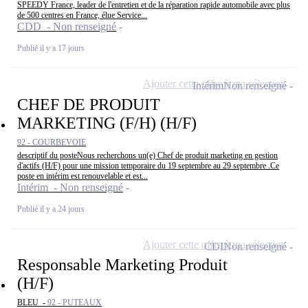
SPEEDY France, leader de l'entretien et de la réparation rapide automobile avec plus
de 500 centres en France, élue Service...
CDD - Non renseigné
Publié il y a 17 jours
Ajouter cette offre à ma sélection
Intérim
Non renseigné
CHEF DE PRODUIT
MARKETING (F/H) (H/F)
92 - COURBEVOIE
descriptif du posteNous recherchons un(e) Chef de produit marketing en gestion
d'actifs (H/F) pour une mission temporaire du 19 septembre au 29 septembre .Ce
poste en intérim est renouvelable et est...
Intérim - Non renseigné
Publié il y a 24 jours
Ajouter cette offre à ma sélection
CDI
Non renseigné
Responsable Marketing Produit
(H/F)
BLEU -
92 - PUTEAUX