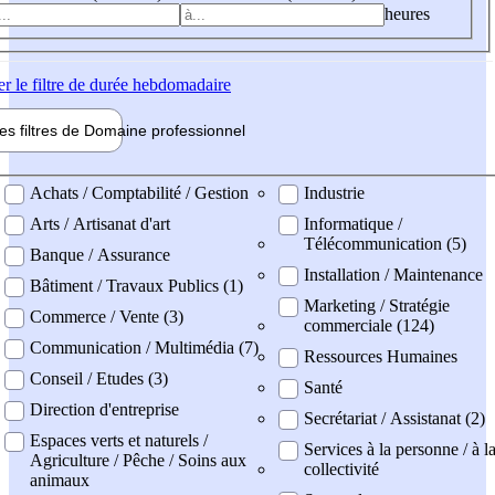
heures
er
le filtre de durée hebdomadaire
les filtres de
Domaine pro
fessionnel
ne professionel
Achats / Comptabilité / Gestion
Industrie
Arts / Artisanat d'art
Informatique /
Télécommunication (5)
Banque / Assurance
Installation / Maintenance
Bâtiment / Travaux Publics (1)
Marketing / Stratégie
Commerce / Vente (3)
commerciale (124)
Communication / Multimédia (7)
Ressources Humaines
Conseil / Etudes (3)
Santé
Direction d'entreprise
Secrétariat / Assistanat (2)
Espaces verts et naturels /
Services à la personne / à l
Agriculture / Pêche / Soins aux
collectivité
animaux