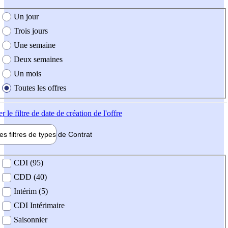
e création de l'offre
Un jour
Trois jours
Une semaine
Deux semaines
Un mois
Toutes les offres
er
le filtre de date de création de l'offre
les filtres de types de
Contrat
de contrat
CDI (95)
CDD (40)
Intérim (5)
CDI Intérimaire
Saisonnier