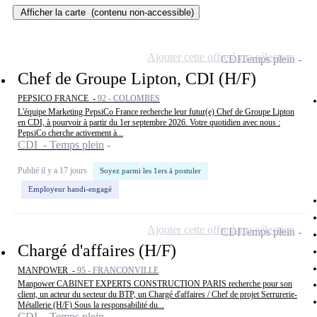
Afficher la carte
(contenu non-accessible)
Ajouter cette offre à ma sélection
CDI
Temps plein
Chef de Groupe Lipton, CDI (H/F)
PEPSICO FRANCE -
92 - COLOMBES
L'équipe Marketing PepsiCo France recherche leur futur(e) Chef de Groupe Lipton
en CDI, à pourvoir à partir du 1er septembre 2026. Votre quotidien avec nous :
PepsiCo cherche activement à...
CDI - Temps plein
Publié il y a 17 jours
Soyez parmi les 1ers à postuler
Employeur handi-engagé
Ajouter cette offre à ma sélection
CDI
Temps plein
Chargé d'affaires (H/F)
MANPOWER -
95 - FRANCONVILLE
Manpower CABINET EXPERTS CONSTRUCTION PARIS recherche pour son
client, un acteur du secteur du BTP, un Chargé d'affaires / Chef de projet Serrurerie-
Métallerie (H/F) Sous la responsabilité du...
CDI - Temps plein