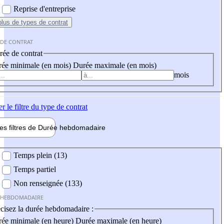
Reprise d'entreprise
plus
de types de contrat
 DE CONTRAT
ée de contrat
ée minimale (en mois)
Durée maximale (en mois)
mois
er
le filtre du type de contrat
les filtres de
Durée hebdo
madaire
 hebdomadaire
Temps plein (13)
Temps partiel
Non renseignée (133)
 HEBDOMADAIRE
cisez la durée hebdomadaire :
ée minimale (en heure)
Durée maximale (en heure)