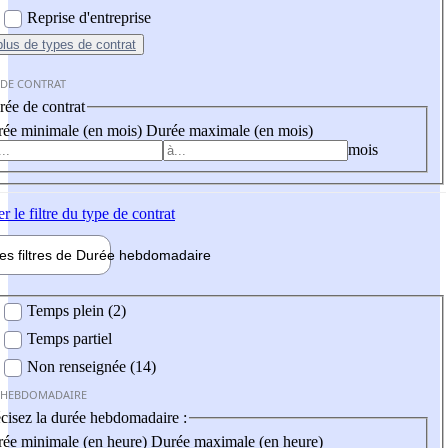
Reprise d'entreprise
plus
de types de contrat
 DE CONTRAT
ée de contrat
ée minimale (en mois)
Durée maximale (en mois)
mois
er
le filtre du type de contrat
les filtres de
Durée hebdo
madaire
 hebdomadaire
Temps plein (2)
Temps partiel
Non renseignée (14)
 HEBDOMADAIRE
cisez la durée hebdomadaire :
ée minimale (en heure)
Durée maximale (en heure)