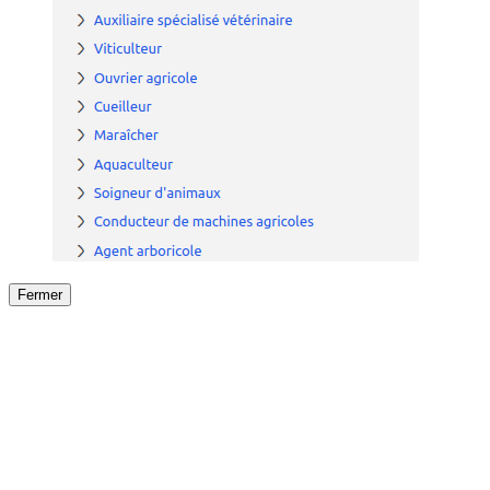
Fermer
Fermer
le détail de l'offre
/
Offre
sur
Offre précéden