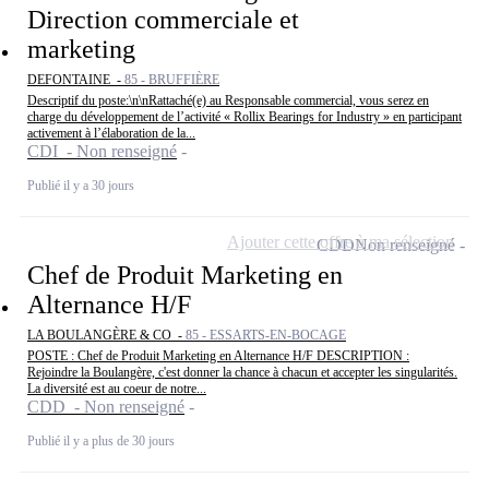
Direction commerciale et
marketing
DEFONTAINE -
85 - BRUFFIÈRE
Descriptif du poste:\n\nRattaché(e) au Responsable commercial, vous serez en
charge du développement de l’activité « Rollix Bearings for Industry » en participant
activement à l’élaboration de la...
CDI - Non renseigné
Publié il y a 30 jours
Ajouter cette offre à ma sélection
CDD
Non renseigné
Chef de Produit Marketing en
Alternance H/F
LA BOULANGÈRE & CO -
85 - ESSARTS-EN-BOCAGE
POSTE : Chef de Produit Marketing en Alternance H/F DESCRIPTION :
Rejoindre la Boulangère, c'est donner la chance à chacun et accepter les singularités.
La diversité est au coeur de notre...
CDD - Non renseigné
Publié il y a plus de 30 jours