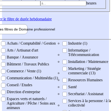
heures
er
le filtre de durée hebdomadaire
les filtres de
Domaine pro
fessionnel
ne professionel
Achats / Comptabilité / Gestion
Industrie (1)
Arts / Artisanat d'art
Informatique /
Télécommunication
Banque / Assurance
Installation / Maintenance
Bâtiment / Travaux Publics
Marketing / Stratégie
Commerce / Vente (1)
commerciale (13)
Communication / Multimédia (1)
Ressources Humaines
Conseil / Etudes
Santé
Direction d'entreprise
Secrétariat / Assistanat
Espaces verts et naturels /
Services à la personne / à l
Agriculture / Pêche / Soins aux
collectivité
animaux