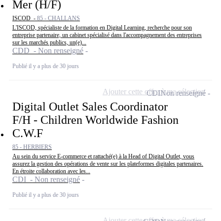
Mer (H/F)
ISCOD -
85 - CHALLANS
L'ISCOD, spécialiste de la formation en Digital Learning, recherche pour son
entreprise partenaire, un cabinet spécialisé dans l'accompagnement des entreprises
sur les marchés publics, un(e)...
CDD - Non renseigné
Publié il y a plus de 30 jours
Ajouter cette offre à ma sélection
CDI
Non renseigné
Digital Outlet Sales Coordinator
F/H - Children Worldwide Fashion
C.W.F
85 - HERBIERS
Au sein du service E-commerce et rattaché(e) à la Head of Digital Outlet, vous
assurez la gestion des opérations de vente sur les plateformes digitales partenaires.
En étroite collaboration avec les...
CDI - Non renseigné
Publié il y a plus de 30 jours
Ajouter cette offre à ma sélection