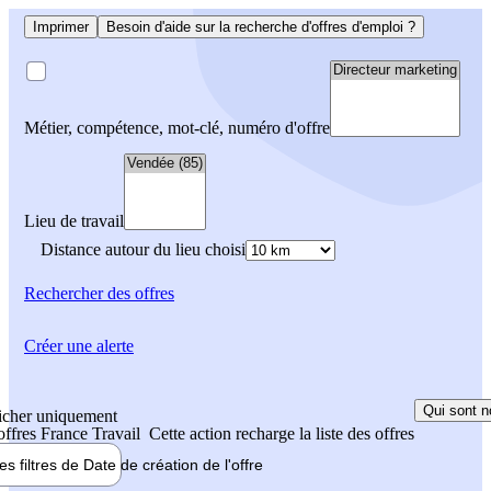
Imprimer
Besoin d'aide sur la recherche d'offres d'emploi ?
Métier, compétence, mot-clé, numéro d'offre
Lieu de travail
Distance autour du lieu choisi
Rechercher
des offres
Créer une alerte
Qui sont n
icher uniquement
 offres France Travail
Cette action recharge la liste des offres
les filtres de
Date de création
de l'offre