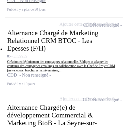
CDI - Non renseigné
Publié il y a plus de 30 jours
Ajouter cette offre à ma sélection
CDD
Non renseigné
Alternance Chargé de Marketing
Relationnel CRM BTOC - Les
Epesses (F/H)
85 - EPESSES
Création et déploiement des campagnes relationnelles Rédiger et adapter les
contenus des campagnes emailings en collaboration avec le Chef de Projet CRM
(newsletters, brochures, anniversaires,...
CDD - Non renseigné
Publié il y a 10 jours
Ajouter cette offre à ma sélection
CDD
Non renseigné
Alternance Chargé(e) de
développement Commercial &
Marketing BtoB - La Seyne-sur-