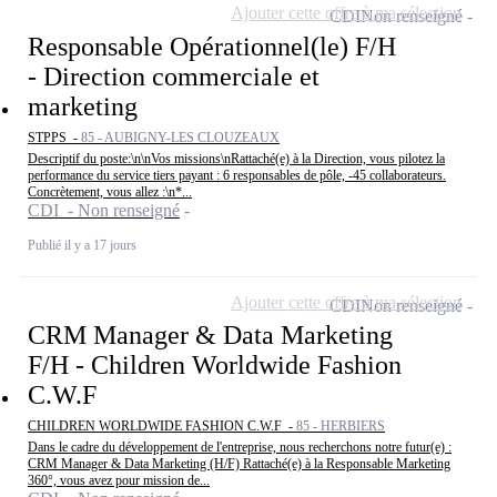
Ajouter cette offre à ma sélection
CDI
Non renseigné
Responsable Opérationnel(le) F/H
- Direction commerciale et
marketing
STPPS -
85 - AUBIGNY-LES CLOUZEAUX
Descriptif du poste:\n\nVos missions\nRattaché(e) à la Direction, vous pilotez la
performance du service tiers payant : 6 responsables de pôle, -45 collaborateurs.
Concrètement, vous allez :\n*...
CDI - Non renseigné
Publié il y a 17 jours
Ajouter cette offre à ma sélection
CDI
Non renseigné
CRM Manager & Data Marketing
F/H - Children Worldwide Fashion
C.W.F
CHILDREN WORLDWIDE FASHION C.W.F -
85 - HERBIERS
Dans le cadre du développement de l'entreprise, nous recherchons notre futur(e) :
CRM Manager & Data Marketing (H/F) Rattaché(e) à la Responsable Marketing
360°, vous avez pour mission de...