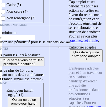
Cap emploi et ses
Cadre (5)
partenaires pour ses
actions concrètes en
Non cadre (4)
faveur du recrutement,
Non renseignée (7)
de l’intégration et de
l’accompagnement de
IRE BRUT MINIMUM
ses collaborateurs en
situation de handicap.
re minimum
Pour en savoir plus,
consultez cet article
.
ssez une périodicité pour le salaire saisi
Entreprise adaptée
NITÉS
Qu'est-ce qu'une
z parmi les 1ers à postuler
entreprise adaptée
?
urquoi serez-vous parmi les
premiers à postuler ?
L'entreprise adaptée
es de plus de 15 jours,
permet à un travailleur
tant moins de 4 candidatures
en situation de
t France Travail est informé)
handicap d'exercer
ICAP
une activité
professionnelle dans
Employeur handi-
des conditions
engagé (1)
adaptées à ses
Qu'est-ce qu'un
capacités. Pour en
employeur handi-
savoir plus,
consultez