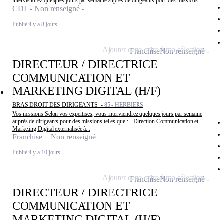
interviendrez quelques jours par semaine auprès de dirigeants pour des missions...
CDI - Non renseigné
Publié il y a 8 jours
Ajouter cette offre à ma sélection
Franchise
Non renseigné
DIRECTEUR / DIRECTRICE
COMMUNICATION ET
MARKETING DIGITAL (H/F)
BRAS DROIT DES DIRIGEANTS -
85 - HERBIERS
Vos missions Selon vos expertises, vous interviendrez quelques jours par semaine
auprès de dirigeants pour des missions telles que : - Direction Communication et
Marketing Digital externalisée à...
Franchise - Non renseigné
Publié il y a 10 jours
Ajouter cette offre à ma sélection
Franchise
Non renseigné
DIRECTEUR / DIRECTRICE
COMMUNICATION ET
MARKETING DIGITAL (H/F)