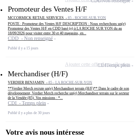
CDD
Non renseigné
Promoteur des Ventes H/F
MCCORMICK RETAIL SERVICES -
85 - ROCHE-SUR-YON
POSTE : Promoteur des Ventes H/F DESCRIPTION : Nous recherchons un(e)
Promoteur des Ventes H/F en CDD basé (e) à LA ROCHE SUR YON du au
18/09/2026 pour visiter entre 30 et 40 magasins, en...
CDD - Non renseigné
Publié il y a 15 jours
Ajouter cette offre à ma sélection
CDI
Temps plein
Merchandiser (H/F)
VERDIER BENJAMIN -
85 - LA ROCHE-SUR-YON
**Verdier Merch recrute un(e) Merchandiser terrain (H/F)** Dans le cadre de son
développement, Verdier Merch recherche un(e) Merchandiser terrain sur le secteur
de la Vendée (85). Vos missions : *...
CDI - Temps plein
Publié il y a plus de 30 jours
Votre avis nous intéresse