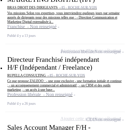
BRAS DROIT DES DIRIGEANTS -
85 - ROCHE-SUR-YON
Vos missions Selon vos expertises, vous interviendrez quelques jours par semaine
auprès de dirigeants pour des missions telles que : - Direction Communication et
Marketing Digital externalisée à...
Franchise - Non renseigné
Publié il y a 13 jours
Ajouter cette offre à ma sélection
Profession libérale
Non renseigné
Directeur Franchisé indépendant
H/F (Indépendant / Freelance)
RUPELLA CONSULTING -
85 - ROCHE-SUR-YON
Ce que propose ZALEOO : - une zone exclusive - une formation initiale et continue
; - un accompagnement commercial et administratif ; - un CRM et des outils
marketing ; - un accès à une base...
Profession libérale - Non renseigné
Publié il y a 26 jours
Ajouter cette offre à ma sélection
CDI
Non renseigné
Sales Account Manager F/H -