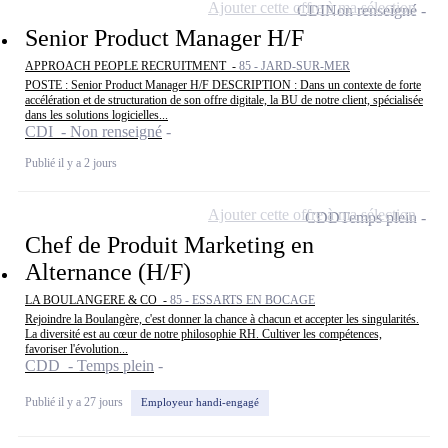
Ajouter cette offre à ma sélection
CDI
Non renseigné
Senior Product Manager H/F
APPROACH PEOPLE RECRUITMENT -
85 - JARD-SUR-MER
POSTE : Senior Product Manager H/F DESCRIPTION : Dans un contexte de forte
accélération et de structuration de son offre digitale, la BU de notre client, spécialisée
dans les solutions logicielles...
CDI - Non renseigné
Publié il y a 2 jours
Ajouter cette offre à ma sélection
CDD
Temps plein
Chef de Produit Marketing en
Alternance (H/F)
LA BOULANGERE & CO -
85 - ESSARTS EN BOCAGE
Rejoindre la Boulangère, c'est donner la chance à chacun et accepter les singularités.
La diversité est au cœur de notre philosophie RH. Cultiver les compétences,
favoriser l'évolution...
CDD - Temps plein
Publié il y a 27 jours
Employeur handi-engagé