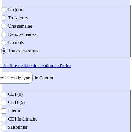
e création de l'offre
Un jour
Trois jours
Une semaine
Deux semaines
Un mois
Toutes les offres
er
le filtre de date de création de l'offre
les filtres de types de
Contrat
de contrat
CDI (8)
CDD (5)
Intérim
CDI Intérimaire
Saisonnier