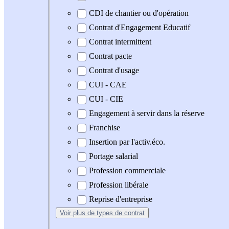
CDI de chantier ou d'opération
Contrat d'Engagement Educatif
Contrat intermittent
Contrat pacte
Contrat d'usage
CUI - CAE
CUI - CIE
Engagement à servir dans la réserve
Franchise
Insertion par l'activ.éco.
Portage salarial
Profession commerciale
Profession libérale
Reprise d'entreprise
Voir plus
de types de contrat