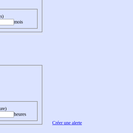
s)
mois
ure)
heures
Créer une alerte