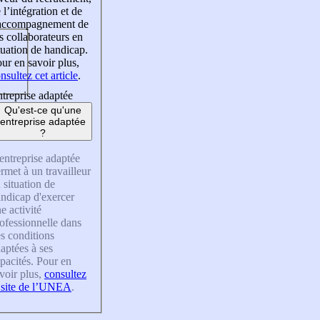
 l’intégration et de
’accompagnement de
s collaborateurs en
tuation de handicap.
ur en savoir plus,
nsultez cet article
.
treprise adaptée
Qu'est-ce qu'une
entreprise adaptée
?
entreprise adaptée
rmet à un travailleur
 situation de
ndicap d'exercer
e activité
ofessionnelle dans
s conditions
aptées à ses
pacités. Pour en
voir plus,
consultez
 site de l’UNEA
.