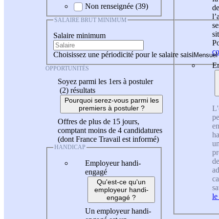
Non renseignée (39)
de
l
SALAIRE BRUT MINIMUM
se
si
Salaire minimum
Po
co
Choisissez une périodicité pour le salaire saisi
En
OPPORTUNITÉS
Soyez parmi les 1ers à postuler
(2)
résultats
Pourquoi serez-vous parmi les
L'
premiers à postuler ?
pe
Offres de plus de 15 jours,
en
comptant moins de 4 candidatures
ha
(dont France Travail est informé)
un
HANDICAP
pr
de
Employeur handi-
ad
engagé
ca
Qu'est-ce qu'un
sa
employeur handi-
le
engagé ?
Un employeur handi-