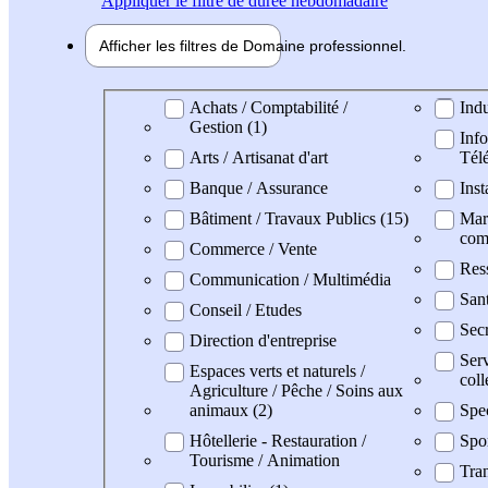
Appliquer
le filtre de durée hebdomadaire
Afficher les filtres de
Domaine pro
fessionnel
Domaine professionel
Achats / Comptabilité /
Indu
Gestion (1)
Info
Arts / Artisanat d'art
Tél
Banque / Assurance
Inst
Bâtiment / Travaux Publics (15)
Mark
com
Commerce / Vente
Res
Communication / Multimédia
San
Conseil / Etudes
Secr
Direction d'entreprise
Serv
Espaces verts et naturels /
coll
Agriculture / Pêche / Soins aux
animaux (2)
Spe
Hôtellerie - Restauration /
Spo
Tourisme / Animation
Tran