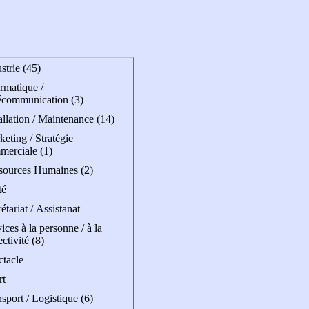
strie (45)
rmatique /
écommunication (3)
allation / Maintenance (14)
eting / Stratégie
merciale (1)
sources Humaines (2)
té
étariat / Assistanat
ices à la personne / à la
ectivité (8)
ctacle
rt
sport / Logistique (6)