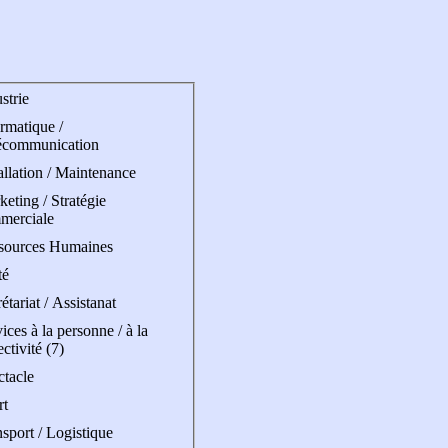
strie
rmatique /
écommunication
allation / Maintenance
eting / Stratégie
merciale
sources Humaines
té
étariat / Assistanat
ices à la personne / à la
ectivité (7)
ctacle
rt
sport / Logistique