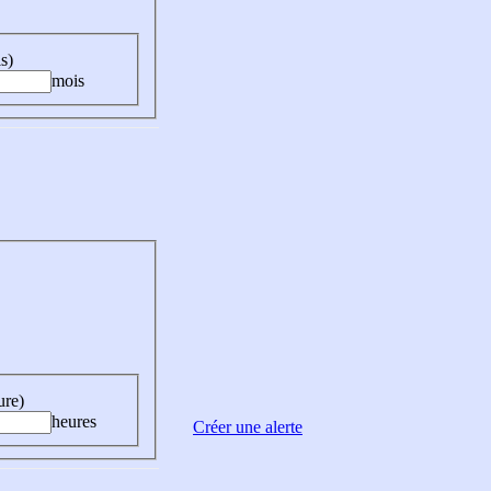
s)
mois
ure)
heures
Créer une alerte