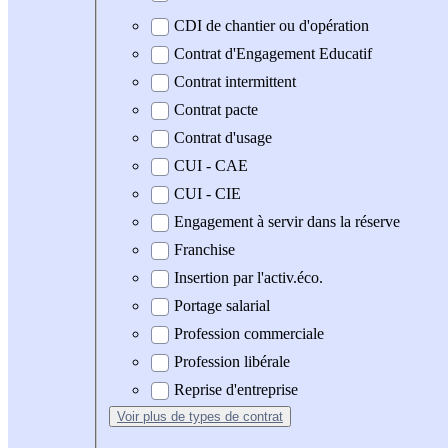
CDI de chantier ou d'opération
Contrat d'Engagement Educatif
Contrat intermittent
Contrat pacte
Contrat d'usage
CUI - CAE
CUI - CIE
Engagement à servir dans la réserve
Franchise
Insertion par l'activ.éco.
Portage salarial
Profession commerciale
Profession libérale
Reprise d'entreprise
Voir plus
de types de contrat