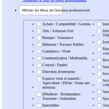
Appliquer
le filtre de durée hebdomadaire
Afficher les filtres de
Domaine pro
fessionnel
Domaine professionel
Achats / Comptabilité / Gestion
Indu
Arts / Artisanat d'art
Info
Tél
Banque / Assurance
Inst
Bâtiment / Travaux Publics
Mark
Commerce / Vente
com
Communication / Multimédia
Res
Conseil / Etudes
San
Direction d'entreprise
Secr
Espaces verts et naturels /
Serv
Agriculture / Pêche / Soins aux
coll
animaux
Spe
Hôtellerie - Restauration /
Tourisme / Animation
Spo
Immobilier
Tran