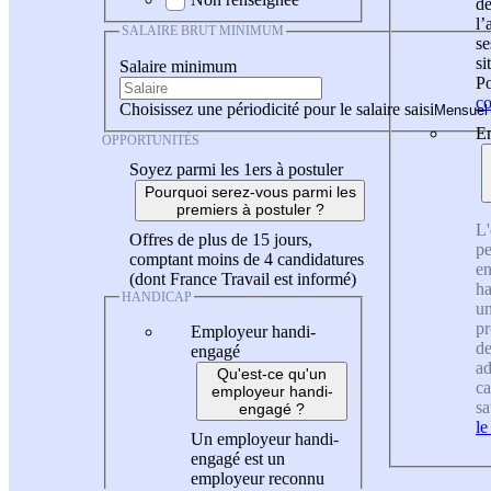
de
l
SALAIRE BRUT MINIMUM
se
si
Salaire minimum
Po
co
Choisissez une périodicité pour le salaire saisi
En
OPPORTUNITÉS
Soyez parmi les 1ers à postuler
Pourquoi serez-vous parmi les
premiers à postuler ?
L'
Offres de plus de 15 jours,
pe
comptant moins de 4 candidatures
en
(dont France Travail est informé)
ha
HANDICAP
un
pr
Employeur handi-
de
engagé
ad
Qu'est-ce qu'un
ca
employeur handi-
sa
engagé ?
le
Un employeur handi-
engagé est un
employeur reconnu