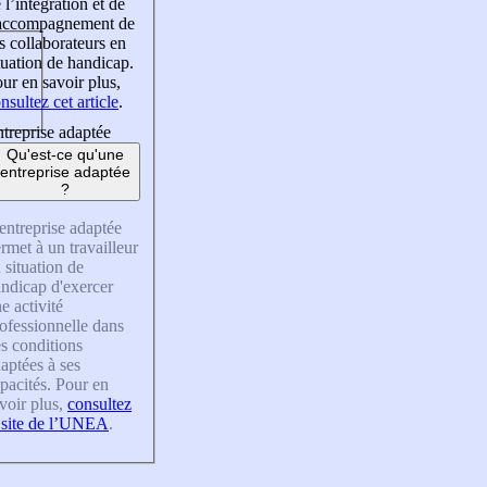
 l’intégration et de
’accompagnement de
s collaborateurs en
tuation de handicap.
ur en savoir plus,
nsultez cet article
.
treprise adaptée
Qu'est-ce qu'une
entreprise adaptée
?
entreprise adaptée
rmet à un travailleur
 situation de
ndicap d'exercer
e activité
ofessionnelle dans
s conditions
aptées à ses
pacités. Pour en
voir plus,
consultez
 site de l’UNEA
.