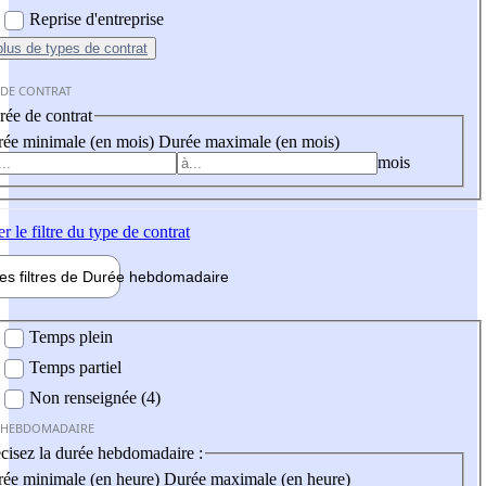
Reprise d'entreprise
plus
de types de contrat
 DE CONTRAT
ée de contrat
ée minimale (en mois)
Durée maximale (en mois)
mois
er
le filtre du type de contrat
les filtres de
Durée hebdo
madaire
 hebdomadaire
Temps plein
Temps partiel
Non renseignée (4)
 HEBDOMADAIRE
cisez la durée hebdomadaire :
ée minimale (en heure)
Durée maximale (en heure)