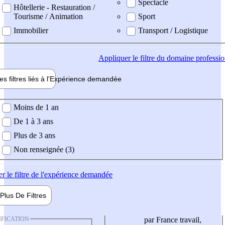
Spectacle
Hôtellerie - Restauration /
Tourisme / Animation
Sport
Immobilier
Transport / Logistique
Appliquer
le filtre du domaine professi
es filtres liés à l'
Expérience
demandée
ience demandée
Moins de 1 an
De 1 à 3 ans
Plus de 3 ans
Non renseignée (3)
er
le filtre de l'expérience demandée
Plus De
Filtres
IFICATION
par France travail,