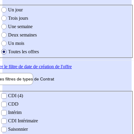
e création de l'offre
Un jour
Trois jours
Une semaine
Deux semaines
Un mois
Toutes les offres
er
le filtre de date de création de l'offre
les filtres de types de
Contrat
de contrat
CDI (4)
CDD
Intérim
CDI Intérimaire
Saisonnier