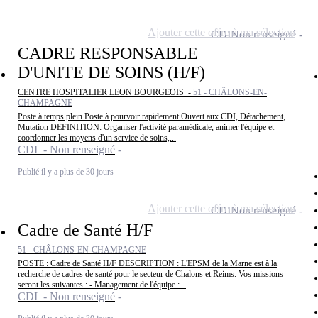
Ajouter cette offre à ma sélection
CDI
Non renseigné
CADRE RESPONSABLE
D'UNITE DE SOINS (H/F)
CENTRE HOSPITALIER LEON BOURGEOIS -
51 - CHÂLONS-EN-
CHAMPAGNE
Poste à temps plein Poste à pourvoir rapidement Ouvert aux CDI, Détachement,
Mutation DEFINITION: Organiser l'activité paramédicale, animer l'équipe et
coordonner les moyens d'un service de soins,...
CDI - Non renseigné
Publié il y a plus de 30 jours
Ajouter cette offre à ma sélection
CDI
Non renseigné
Cadre de Santé H/F
51 - CHÂLONS-EN-CHAMPAGNE
POSTE : Cadre de Santé H/F DESCRIPTION : L'EPSM de la Marne est à la
recherche de cadres de santé pour le secteur de Chalons et Reims. Vos missions
seront les suivantes : - Management de l'équipe :...
CDI - Non renseigné