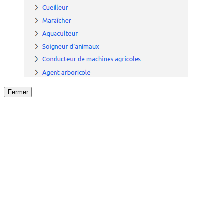
Fermer
Fermer
le détail de l'offre
/
Offre
sur
Offre précéden