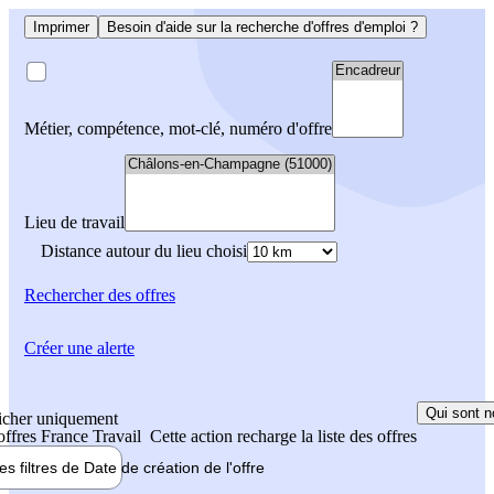
Imprimer
Besoin d'aide sur la recherche d'offres d'emploi ?
Métier, compétence, mot-clé, numéro d'offre
Lieu de travail
Distance autour du lieu choisi
Rechercher
des offres
Créer une alerte
Qui sont n
icher uniquement
 offres France Travail
Cette action recharge la liste des offres
les filtres de
Date de création
de l'offre