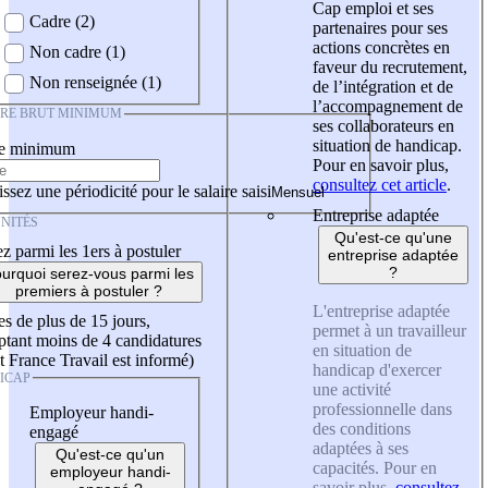
Cap emploi et ses
Cadre (2)
partenaires pour ses
actions concrètes en
Non cadre (1)
faveur du recrutement,
Non renseignée (1)
de l’intégration et de
l’accompagnement de
IRE BRUT MINIMUM
ses collaborateurs en
situation de handicap.
re minimum
Pour en savoir plus,
consultez cet article
.
ssez une périodicité pour le salaire saisi
Entreprise adaptée
NITÉS
Qu'est-ce qu'une
z parmi les 1ers à postuler
entreprise adaptée
?
urquoi serez-vous parmi les
premiers à postuler ?
L'entreprise adaptée
es de plus de 15 jours,
permet à un travailleur
tant moins de 4 candidatures
en situation de
t France Travail est informé)
handicap d'exercer
ICAP
une activité
professionnelle dans
Employeur handi-
des conditions
engagé
adaptées à ses
Qu'est-ce qu'un
capacités. Pour en
employeur handi-
savoir plus,
consultez