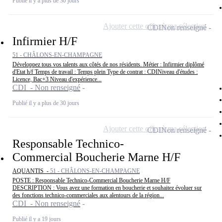
Publié il y a plus de 30 jours
Ajouter cette offre à ma sélection
CDI
Non renseigné
Infirmier H/F
51 - CHÂLONS-EN-CHAMPAGNE
Développez tous vos talents aux côtés de nos résidents. Métier : Infirmier diplômé
d'Etat h/f Temps de travail : Temps plein Type de contrat : CDINiveau d'études :
Licence, Bac+3 Niveau d'expérience...
CDI - Non renseigné
Publié il y a plus de 30 jours
Ajouter cette offre à ma sélection
CDI
Non renseigné
Responsable Technico-
Commercial Boucherie Marne H/F
AQUANTIS -
51 - CHÂLONS-EN-CHAMPAGNE
POSTE : Responsable Technico-Commercial Boucherie Marne H/F
DESCRIPTION : Vous avez une formation en boucherie et souhaitez évoluer sur
des fonctions technico-commerciales aux alentours de la région...
CDI - Non renseigné
Publié il y a 19 jours