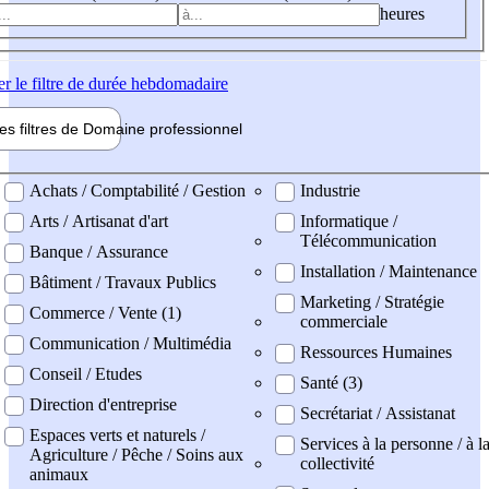
heures
er
le filtre de durée hebdomadaire
les filtres de
Domaine pro
fessionnel
ne professionel
Achats / Comptabilité / Gestion
Industrie
Arts / Artisanat d'art
Informatique /
Télécommunication
Banque / Assurance
Installation / Maintenance
Bâtiment / Travaux Publics
Marketing / Stratégie
Commerce / Vente (1)
commerciale
Communication / Multimédia
Ressources Humaines
Conseil / Etudes
Santé (3)
Direction d'entreprise
Secrétariat / Assistanat
Espaces verts et naturels /
Services à la personne / à l
Agriculture / Pêche / Soins aux
collectivité
animaux