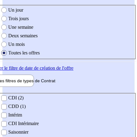
e création de l'offre
Un jour
Trois jours
Une semaine
Deux semaines
Un mois
Toutes les offres
er
le filtre de date de création de l'offre
les filtres de types de
Contrat
de contrat
CDI (2)
CDD (1)
Intérim
CDI Intérimaire
Saisonnier