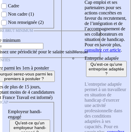
Cap emploi et ses
Cadre
partenaires pour ses
actions concrètes en
Non cadre (1)
faveur du recrutement,
Non renseignée (2)
de l’intégration et de
l’accompagnement de
IRE BRUT MINIMUM
ses collaborateurs en
situation de handicap.
re minimum
Pour en savoir plus,
consultez cet article
.
ssez une périodicité pour le salaire saisi
Entreprise adaptée
NITÉS
Qu'est-ce qu'une
z parmi les 1ers à postuler
entreprise adaptée
?
urquoi serez-vous parmi les
premiers à postuler ?
L'entreprise adaptée
es de plus de 15 jours,
permet à un travailleur
tant moins de 4 candidatures
en situation de
t France Travail est informé)
handicap d'exercer
ICAP
une activité
professionnelle dans
Employeur handi-
des conditions
engagé
adaptées à ses
Qu'est-ce qu'un
capacités. Pour en
employeur handi-
savoir plus,
consultez