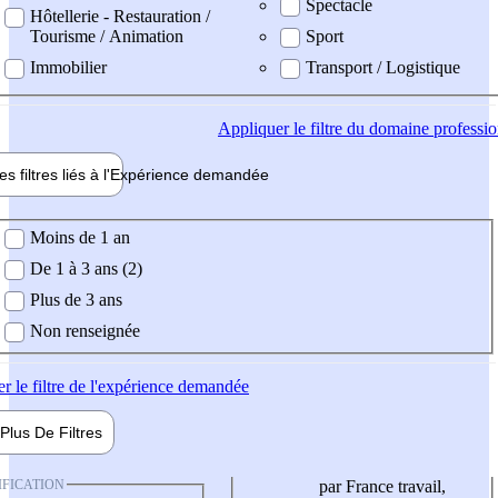
Spectacle
Hôtellerie - Restauration /
Tourisme / Animation
Sport
Immobilier
Transport / Logistique
Appliquer
le filtre du domaine professi
es filtres liés à l'
Expérience
demandée
ience demandée
Moins de 1 an
De 1 à 3 ans (2)
Plus de 3 ans
Non renseignée
er
le filtre de l'expérience demandée
Plus De
Filtres
IFICATION
par France travail,