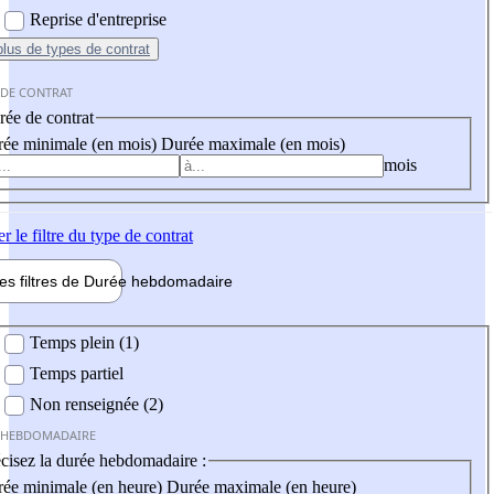
Reprise d'entreprise
plus
de types de contrat
 DE CONTRAT
ée de contrat
ée minimale (en mois)
Durée maximale (en mois)
mois
er
le filtre du type de contrat
les filtres de
Durée hebdo
madaire
 hebdomadaire
Temps plein (1)
Temps partiel
Non renseignée (2)
 HEBDOMADAIRE
cisez la durée hebdomadaire :
ée minimale (en heure)
Durée maximale (en heure)