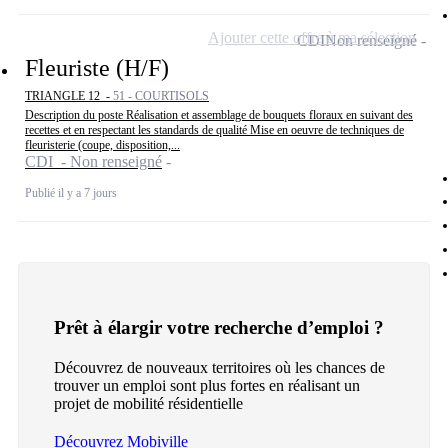
Ajouter cette offre à ma sélection
CDI
Non renseigné
Fleuriste (H/F)
TRIANGLE 12 -
51 - COURTISOLS
Description du poste Réalisation et assemblage de bouquets floraux en suivant des
recettes et en respectant les standards de qualité Mise en oeuvre de techniques de
fleuristerie (coupe, disposition,...
CDI - Non renseigné
Publié il y a 7 jours
Prêt à élargir votre recherche d’emploi ?
Découvrez de nouveaux territoires où les chances de
trouver un emploi sont plus fortes en réalisant un
projet de mobilité résidentielle
Découvrez Mobiville