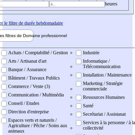
heures
er
le filtre de durée hebdomadaire
les filtres de
Domaine pro
fessionnel
ne professionel
Achats / Comptabilité / Gestion
Industrie
Arts / Artisanat d'art
Informatique /
Télécommunication
Banque / Assurance
Installation / Maintenance
Bâtiment / Travaux Publics
Marketing / Stratégie
Commerce / Vente (3)
commerciale
Communication / Multimédia
Ressources Humaines
Conseil / Etudes
Santé
Direction d'entreprise
Secrétariat / Assistanat
Espaces verts et naturels /
Services à la personne / à l
Agriculture / Pêche / Soins aux
collectivité
animaux