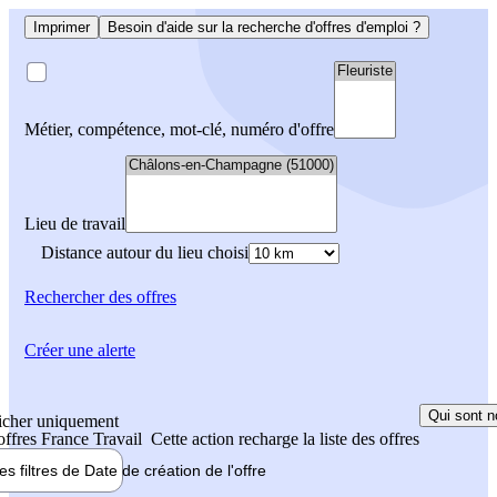
Imprimer
Besoin d'aide sur la recherche d'offres d'emploi ?
Métier, compétence, mot-clé, numéro d'offre
Lieu de travail
Distance autour du lieu choisi
Rechercher
des offres
Créer une alerte
Qui sont n
icher uniquement
 offres France Travail
Cette action recharge la liste des offres
les filtres de
Date de création
de l'offre