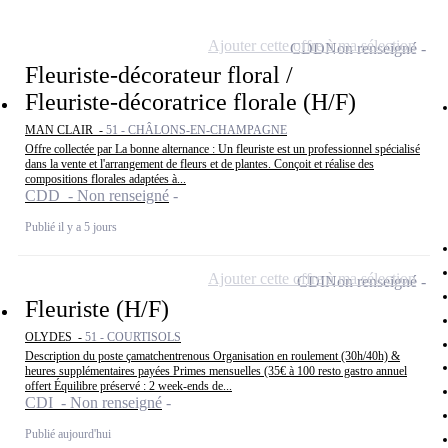
Ajouter cette offre à ma sélection
CDD
Non renseigné
Fleuriste-décorateur floral /
Fleuriste-décoratrice florale (H/F)
MAN CLAIR -
51 - CHÂLONS-EN-CHAMPAGNE
Offre collectée par La bonne alternance : Un fleuriste est un professionnel spécialisé
dans la vente et l'arrangement de fleurs et de plantes. Conçoit et réalise des
compositions florales adaptées à...
CDD - Non renseigné
Publié il y a 5 jours
Ajouter cette offre à ma sélection
CDI
Non renseigné
Fleuriste (H/F)
OLYDES -
51 - COURTISOLS
Description du poste çamatchentrenous Organisation en roulement (30h/40h) &
heures supplémentaires payées Primes mensuelles (35€ à 100 resto gastro annuel
offert Équilibre préservé : 2 week-ends de...
CDI - Non renseigné
Publié aujourd'hui