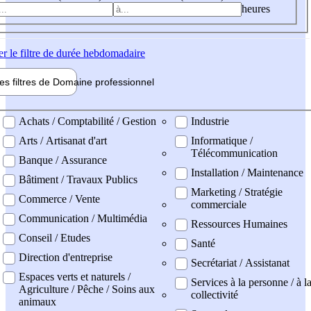
heures
er
le filtre de durée hebdomadaire
les filtres de
Domaine pro
fessionnel
ne professionel
Achats / Comptabilité / Gestion
Industrie
Arts / Artisanat d'art
Informatique /
Télécommunication
Banque / Assurance
Installation / Maintenance
Bâtiment / Travaux Publics
Marketing / Stratégie
Commerce / Vente
commerciale
Communication / Multimédia
Ressources Humaines
Conseil / Etudes
Santé
Direction d'entreprise
Secrétariat / Assistanat
Espaces verts et naturels /
Services à la personne / à l
Agriculture / Pêche / Soins aux
collectivité
animaux