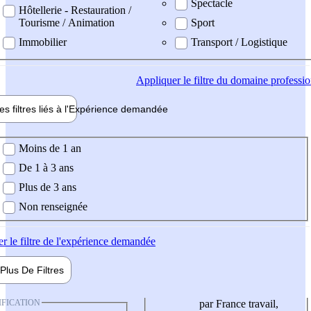
Spectacle
Hôtellerie - Restauration /
Tourisme / Animation
Sport
Immobilier
Transport / Logistique
Appliquer
le filtre du domaine professi
es filtres liés à l'
Expérience
demandée
ience demandée
Moins de 1 an
De 1 à 3 ans
Plus de 3 ans
Non renseignée
er
le filtre de l'expérience demandée
Plus De
Filtres
IFICATION
par France travail,