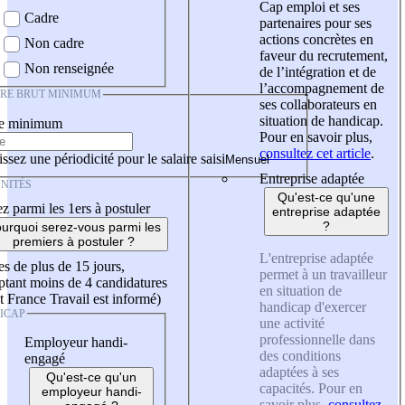
Cap emploi et ses
Cadre
partenaires pour ses
actions concrètes en
Non cadre
faveur du recrutement,
Non renseignée
de l’intégration et de
l’accompagnement de
IRE BRUT MINIMUM
ses collaborateurs en
situation de handicap.
re minimum
Pour en savoir plus,
consultez cet article
.
ssez une périodicité pour le salaire saisi
Entreprise adaptée
NITÉS
Qu'est-ce qu'une
z parmi les 1ers à postuler
entreprise adaptée
?
urquoi serez-vous parmi les
premiers à postuler ?
L'entreprise adaptée
es de plus de 15 jours,
permet à un travailleur
tant moins de 4 candidatures
en situation de
t France Travail est informé)
handicap d'exercer
ICAP
une activité
professionnelle dans
Employeur handi-
des conditions
engagé
adaptées à ses
Qu'est-ce qu'un
capacités. Pour en
employeur handi-
savoir plus,
consultez