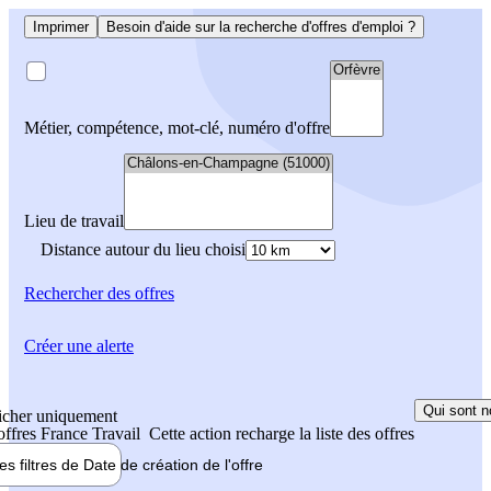
Imprimer
Besoin d'aide sur la recherche d'offres d'emploi ?
Métier, compétence, mot-clé, numéro d'offre
Lieu de travail
Distance autour du lieu choisi
Rechercher
des offres
Créer une alerte
Qui sont n
icher uniquement
 offres France Travail
Cette action recharge la liste des offres
les filtres de
Date de création
de l'offre