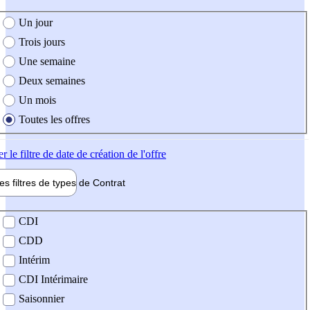
e création de l'offre
Un jour
Trois jours
Une semaine
Deux semaines
Un mois
Toutes les offres
er
le filtre de date de création de l'offre
les filtres de types de
Contrat
de contrat
CDI
CDD
Intérim
CDI Intérimaire
Saisonnier