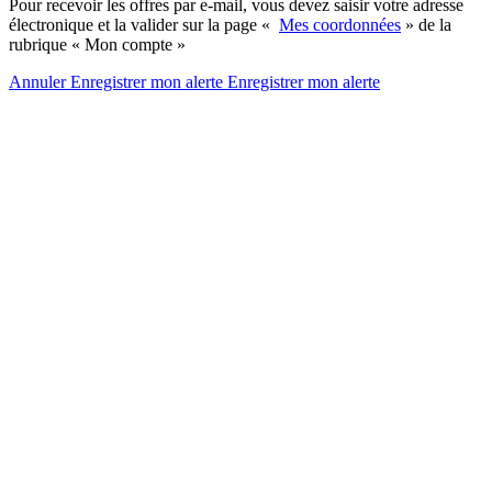
Pour recevoir les offres par e-mail, vous devez saisir votre adresse
électronique et la valider sur la page «
Mes coordonnées
» de la
rubrique « Mon compte »
Annuler
Enregistrer mon alerte
Enregistrer
mon alerte