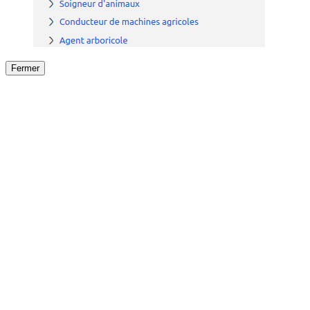
Fermer
Fermer
le détail de l'offre
/
Offre
sur
Offre précéden