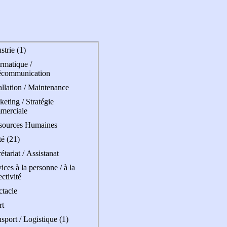
strie (1)
rmatique /
écommunication
allation / Maintenance
eting / Stratégie
merciale
sources Humaines
é (21)
étariat / Assistanat
ices à la personne / à la
ectivité
ctacle
rt
sport / Logistique (1)