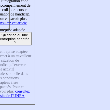
 l’intégration et de
’accompagnement de
s collaborateurs en
tuation de handicap.
ur en savoir plus,
nsultez cet article
.
treprise adaptée
Qu'est-ce qu'une
entreprise adaptée
?
entreprise adaptée
rmet à un travailleur
 situation de
ndicap d'exercer
e activité
ofessionnelle dans
s conditions
aptées à ses
pacités. Pour en
voir plus,
consultez
 site de l’UNEA
.