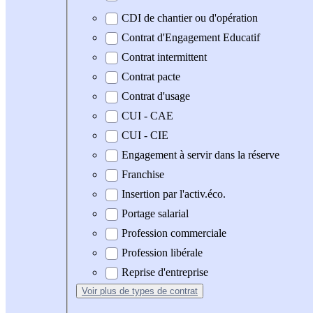
CDI de chantier ou d'opération
Contrat d'Engagement Educatif
Contrat intermittent
Contrat pacte
Contrat d'usage
CUI - CAE
CUI - CIE
Engagement à servir dans la réserve
Franchise
Insertion par l'activ.éco.
Portage salarial
Profession commerciale
Profession libérale
Reprise d'entreprise
Voir plus
de types de contrat