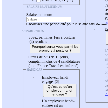
de
l
SALAIRE BRUT MINIMUM
se
si
Salaire minimum
Po
co
Choisissez une périodicité pour le salaire saisi
En
OPPORTUNITÉS
Soyez parmi les 1ers à postuler
(4)
résultats
Pourquoi serez-vous parmi les
L'
premiers à postuler ?
pe
Offres de plus de 15 jours,
en
comptant moins de 4 candidatures
ha
(dont France Travail est informé)
un
HANDICAP
pr
de
Employeur handi-
ad
engagé (2)
ca
Qu'est-ce qu'un
sa
employeur handi-
le
engagé ?
Un employeur handi-
engagé est un