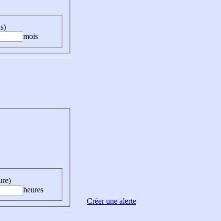
s)
mois
ure)
heures
Créer une alerte