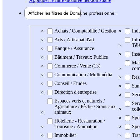
Appliquer
le filtre de durée hebdomadaire
Afficher les filtres de
Domaine pro
fessionnel
Domaine professionel
Achats / Comptabilité / Gestion
Indu
Arts / Artisanat d'art
Info
Tél
Banque / Assurance
Inst
Bâtiment / Travaux Publics
Mark
Commerce / Vente (13)
com
Communication / Multimédia
Res
Conseil / Etudes
Sant
Direction d'entreprise
Secr
Espaces verts et naturels /
Serv
Agriculture / Pêche / Soins aux
coll
animaux
Spe
Hôtellerie - Restauration /
Tourisme / Animation
Spo
Immobilier
Tran