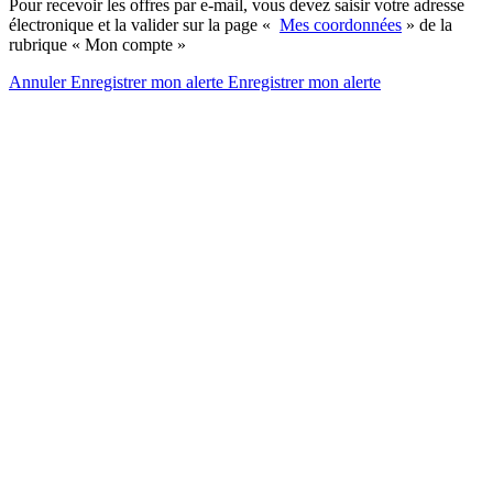
Pour recevoir les offres par e-mail, vous devez saisir votre adresse
électronique et la valider sur la page «
Mes coordonnées
» de la
rubrique « Mon compte »
Annuler
Enregistrer mon alerte
Enregistrer
mon alerte