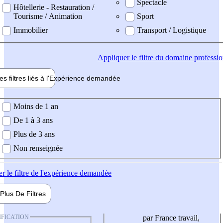
Spectacle
Hôtellerie - Restauration /
Tourisme / Animation
Sport
Immobilier
Transport / Logistique
Appliquer
le filtre du domaine professi
es filtres liés à l'
Expérience
demandée
ience demandée
Moins de 1 an
De 1 à 3 ans
Plus de 3 ans
Non renseignée
er
le filtre de l'expérience demandée
Plus De
Filtres
IFICATION
par France travail,