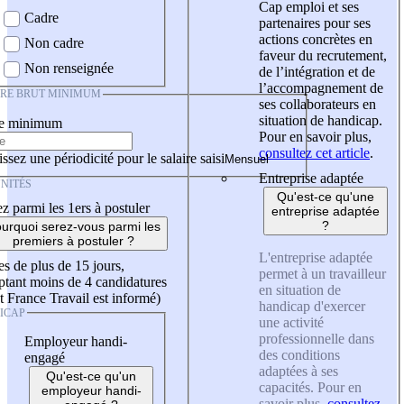
Cap emploi et ses
Cadre
partenaires pour ses
actions concrètes en
Non cadre
faveur du recrutement,
Non renseignée
de l’intégration et de
l’accompagnement de
IRE BRUT MINIMUM
ses collaborateurs en
situation de handicap.
re minimum
Pour en savoir plus,
consultez cet article
.
ssez une périodicité pour le salaire saisi
Entreprise adaptée
NITÉS
Qu'est-ce qu'une
z parmi les 1ers à postuler
entreprise adaptée
?
urquoi serez-vous parmi les
premiers à postuler ?
L'entreprise adaptée
es de plus de 15 jours,
permet à un travailleur
tant moins de 4 candidatures
en situation de
t France Travail est informé)
handicap d'exercer
ICAP
une activité
professionnelle dans
Employeur handi-
des conditions
engagé
adaptées à ses
Qu'est-ce qu'un
capacités. Pour en
employeur handi-
savoir plus,
consultez