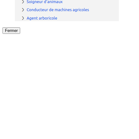
Fermer
Fermer
le détail de l'offre
/
Offre
sur
Offre précéden