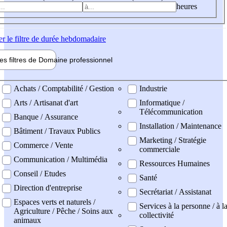
heures
er
le filtre de durée hebdomadaire
les filtres de
Domaine pro
fessionnel
ne professionel
Achats / Comptabilité / Gestion
Industrie
Arts / Artisanat d'art
Informatique /
Télécommunication
Banque / Assurance
Installation / Maintenance
Bâtiment / Travaux Publics
Marketing / Stratégie
Commerce / Vente
commerciale
Communication / Multimédia
Ressources Humaines
Conseil / Etudes
Santé
Direction d'entreprise
Secrétariat / Assistanat
Espaces verts et naturels /
Services à la personne / à l
Agriculture / Pêche / Soins aux
collectivité
animaux