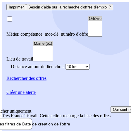
Imprimer
Besoin d'aide sur la recherche d'offres d'emploi ?
Métier, compétence, mot-clé, numéro d'offre
Lieu de travail
Distance autour du lieu choisi
Rechercher
des offres
Créer une alerte
Qui sont n
icher uniquement
 offres France Travail
Cette action recharge la liste des offres
les filtres de
Date de création
de l'offre