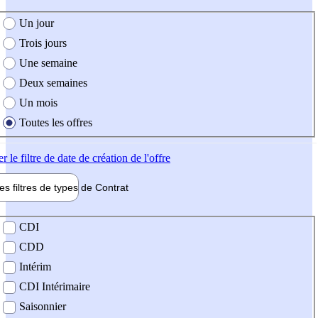
e création de l'offre
Un jour
Trois jours
Une semaine
Deux semaines
Un mois
Toutes les offres
er
le filtre de date de création de l'offre
les filtres de types de
Contrat
de contrat
CDI
CDD
Intérim
CDI Intérimaire
Saisonnier