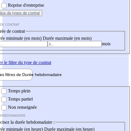
Reprise d'entreprise
plus
de types de contrat
 DE CONTRAT
ée de contrat
ée minimale (en mois)
Durée maximale (en mois)
mois
er
le filtre du type de contrat
les filtres de
Durée hebdo
madaire
 hebdomadaire
Temps plein
Temps partiel
Non renseignée
 HEBDOMADAIRE
cisez la durée hebdomadaire :
ée minimale (en heure)
Durée maximale (en heure)