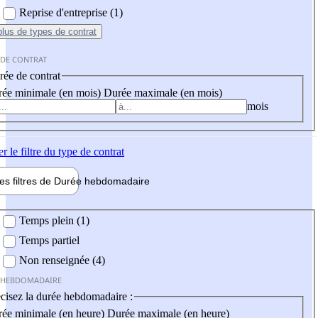
Reprise d'entreprise (1)
plus
de types de contrat
 DE CONTRAT
ée de contrat
ée minimale (en mois)
Durée maximale (en mois)
mois
er
le filtre du type de contrat
les filtres de
Durée hebdo
madaire
 hebdomadaire
Temps plein (1)
Temps partiel
Non renseignée (4)
 HEBDOMADAIRE
cisez la durée hebdomadaire :
ée minimale (en heure)
Durée maximale (en heure)