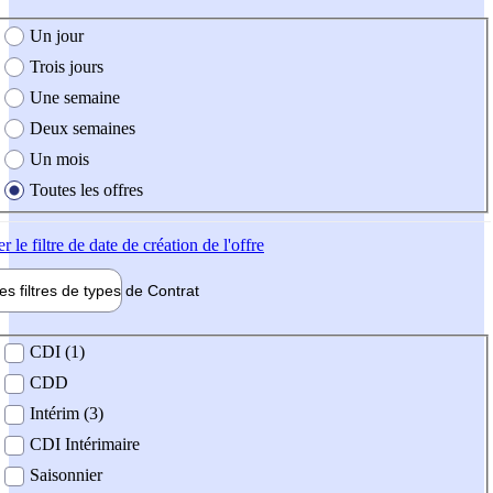
e création de l'offre
Un jour
Trois jours
Une semaine
Deux semaines
Un mois
Toutes les offres
er
le filtre de date de création de l'offre
les filtres de types de
Contrat
de contrat
CDI (1)
CDD
Intérim (3)
CDI Intérimaire
Saisonnier