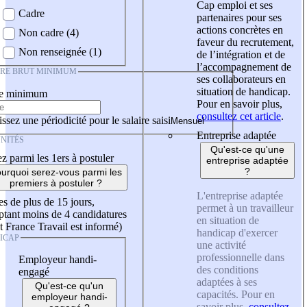
Cap emploi et ses
Cadre
partenaires pour ses
actions concrètes en
Non cadre (4)
faveur du recrutement,
Non renseignée (1)
de l’intégration et de
l’accompagnement de
IRE BRUT MINIMUM
ses collaborateurs en
situation de handicap.
re minimum
Pour en savoir plus,
consultez cet article
.
ssez une périodicité pour le salaire saisi
Entreprise adaptée
NITÉS
Qu'est-ce qu'une
z parmi les 1ers à postuler
entreprise adaptée
?
urquoi serez-vous parmi les
premiers à postuler ?
L'entreprise adaptée
es de plus de 15 jours,
permet à un travailleur
tant moins de 4 candidatures
en situation de
t France Travail est informé)
handicap d'exercer
ICAP
une activité
professionnelle dans
Employeur handi-
des conditions
engagé
adaptées à ses
Qu'est-ce qu'un
capacités. Pour en
employeur handi-
savoir plus,
consultez