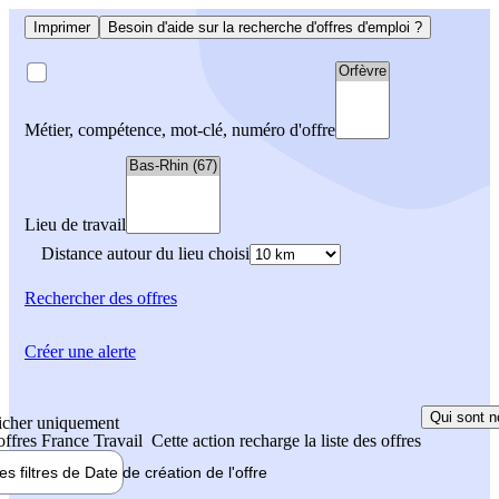
Imprimer
Besoin d'aide sur la recherche d'offres d'emploi ?
Métier, compétence, mot-clé, numéro d'offre
Lieu de travail
Distance autour du lieu choisi
Rechercher
des offres
Créer une alerte
Qui sont n
icher uniquement
 offres France Travail
Cette action recharge la liste des offres
les filtres de
Date de création
de l'offre