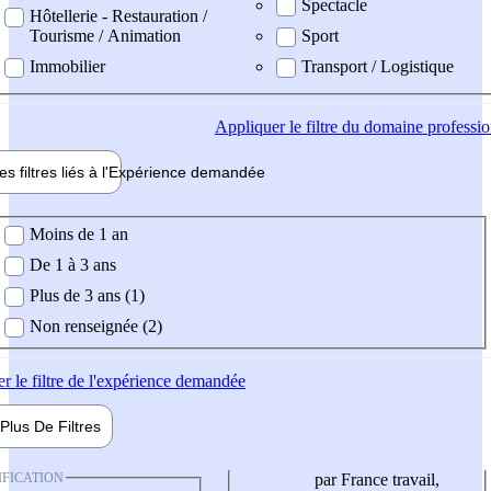
Spectacle
Hôtellerie - Restauration /
Tourisme / Animation
Sport
Immobilier
Transport / Logistique
Appliquer
le filtre du domaine professi
es filtres liés à l'
Expérience
demandée
ience demandée
Moins de 1 an
De 1 à 3 ans
Plus de 3 ans (1)
Non renseignée (2)
er
le filtre de l'expérience demandée
Plus De
Filtres
IFICATION
par France travail,