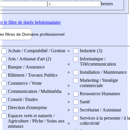
heures
er
le filtre de durée hebdomadaire
les filtres de
Domaine pro
fessionnel
ne professionel
Achats / Comptabilité / Gestion
Industrie (3)
Arts / Artisanat d'art (2)
Informatique /
Télécommunication
Banque / Assurance
Installation / Maintenance
Bâtiment / Travaux Publics
Marketing / Stratégie
Commerce / Vente
commerciale
Communication / Multimédia
Ressources Humaines
Conseil / Etudes
Santé
Direction d'entreprise
Secrétariat / Assistanat
Espaces verts et naturels /
Services à la personne / à l
Agriculture / Pêche / Soins aux
collectivité
animaux