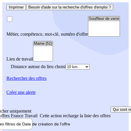
Imprimer
Besoin d'aide sur la recherche d'offres d'emploi ?
Métier, compétence, mot-clé, numéro d'offre
Lieu de travail
Distance autour du lieu choisi
Rechercher
des offres
Créer une alerte
Qui sont n
icher uniquement
 offres France Travail
Cette action recharge la liste des offres
les filtres de
Date de création
de l'offre