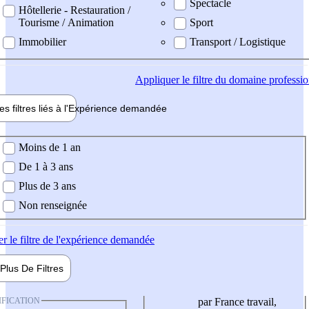
Spectacle
Hôtellerie - Restauration /
Tourisme / Animation
Sport
Immobilier
Transport / Logistique
Appliquer
le filtre du domaine professi
es filtres liés à l'
Expérience
demandée
ience demandée
Moins de 1 an
De 1 à 3 ans
Plus de 3 ans
Non renseignée
er
le filtre de l'expérience demandée
Plus De
Filtres
IFICATION
par France travail,