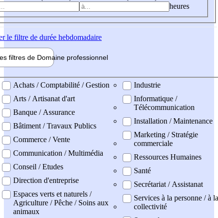
heures
er
le filtre de durée hebdomadaire
les filtres de
Domaine pro
fessionnel
ne professionel
Achats / Comptabilité / Gestion
Industrie
Arts / Artisanat d'art
Informatique /
Télécommunication
Banque / Assurance
Installation / Maintenance
Bâtiment / Travaux Publics
Marketing / Stratégie
Commerce / Vente
commerciale
Communication / Multimédia
Ressources Humaines
Conseil / Etudes
Santé
Direction d'entreprise
Secrétariat / Assistanat
Espaces verts et naturels /
Services à la personne / à l
Agriculture / Pêche / Soins aux
collectivité
animaux