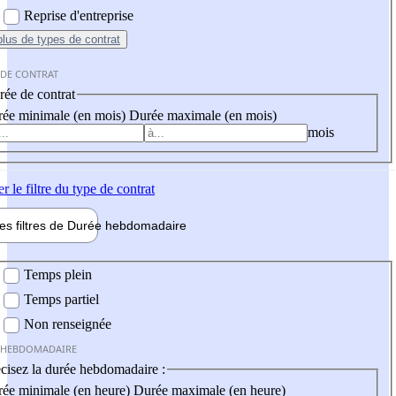
Reprise d'entreprise
plus
de types de contrat
 DE CONTRAT
ée de contrat
ée minimale (en mois)
Durée maximale (en mois)
mois
er
le filtre du type de contrat
les filtres de
Durée hebdo
madaire
 hebdomadaire
Temps plein
Temps partiel
Non renseignée
 HEBDOMADAIRE
cisez la durée hebdomadaire :
ée minimale (en heure)
Durée maximale (en heure)