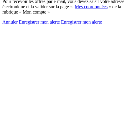
Pour recevoir les offres par e-mail, vous devez saisir votre adresse
électronique et la valider sur la page «
Mes coordonnées
» de la
rubrique « Mon compte »
Annuler
Enregistrer mon alerte
Enregistrer
mon alerte