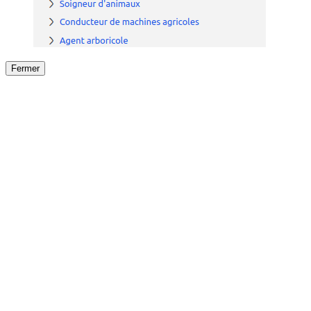
Fermer
Fermer
le détail de l'offre
/
Offre
sur
Offre précéden