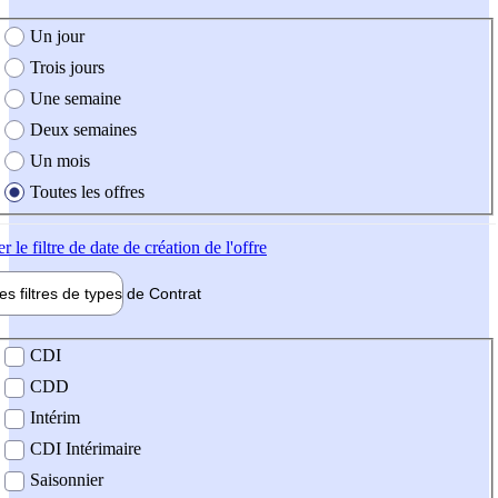
e création de l'offre
Un jour
Trois jours
Une semaine
Deux semaines
Un mois
Toutes les offres
er
le filtre de date de création de l'offre
les filtres de types de
Contrat
de contrat
CDI
CDD
Intérim
CDI Intérimaire
Saisonnier