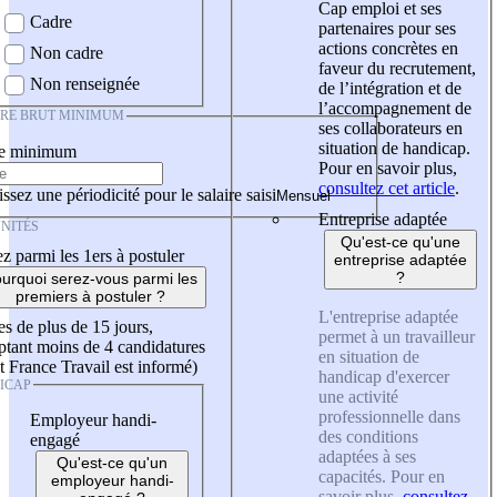
Cap emploi et ses
Cadre
partenaires pour ses
actions concrètes en
Non cadre
faveur du recrutement,
Non renseignée
de l’intégration et de
l’accompagnement de
IRE BRUT MINIMUM
ses collaborateurs en
situation de handicap.
re minimum
Pour en savoir plus,
consultez cet article
.
ssez une périodicité pour le salaire saisi
Entreprise adaptée
NITÉS
Qu'est-ce qu'une
z parmi les 1ers à postuler
entreprise adaptée
?
urquoi serez-vous parmi les
premiers à postuler ?
L'entreprise adaptée
es de plus de 15 jours,
permet à un travailleur
tant moins de 4 candidatures
en situation de
t France Travail est informé)
handicap d'exercer
ICAP
une activité
professionnelle dans
Employeur handi-
des conditions
engagé
adaptées à ses
Qu'est-ce qu'un
capacités. Pour en
employeur handi-
savoir plus,
consultez