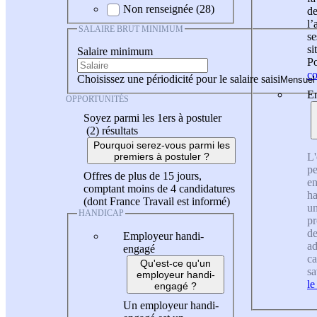
Non renseignée (28)
de
l
SALAIRE BRUT MINIMUM
se
si
Salaire minimum
Po
co
Choisissez une périodicité pour le salaire saisi
En
OPPORTUNITÉS
Soyez parmi les 1ers à postuler
(2)
résultats
Pourquoi serez-vous parmi les
L'
premiers à postuler ?
pe
Offres de plus de 15 jours,
en
comptant moins de 4 candidatures
ha
(dont France Travail est informé)
un
HANDICAP
pr
de
Employeur handi-
ad
engagé
ca
Qu'est-ce qu'un
sa
employeur handi-
le
engagé ?
Un employeur handi-