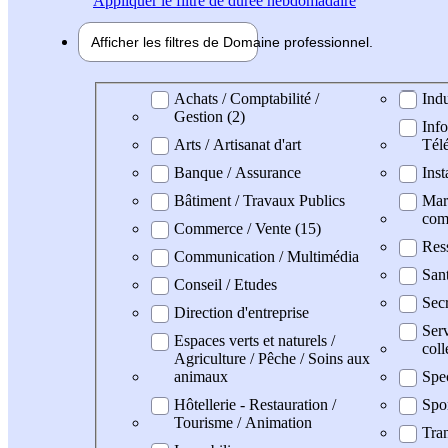
Appliquer
le filtre de durée hebdomadaire
Afficher les filtres de
Domaine pro
fessionnel
Domaine professionel
Achats / Comptabilité /
Indu
Gestion (2)
Info
Arts / Artisanat d'art
Tél
Banque / Assurance
Inst
Bâtiment / Travaux Publics
Mark
com
Commerce / Vente (15)
Res
Communication / Multimédia
Sant
Conseil / Etudes
Secr
Direction d'entreprise
Serv
Espaces verts et naturels /
coll
Agriculture / Pêche / Soins aux
animaux
Spe
Hôtellerie - Restauration /
Spo
Tourisme / Animation
Tran