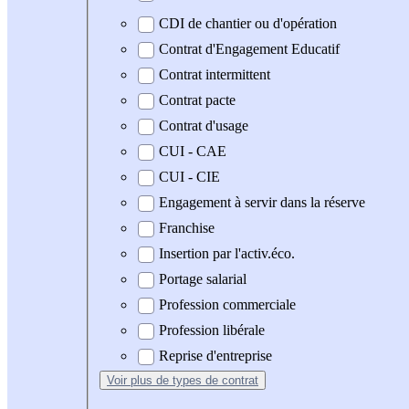
CDI de chantier ou d'opération
Contrat d'Engagement Educatif
Contrat intermittent
Contrat pacte
Contrat d'usage
CUI - CAE
CUI - CIE
Engagement à servir dans la réserve
Franchise
Insertion par l'activ.éco.
Portage salarial
Profession commerciale
Profession libérale
Reprise d'entreprise
Voir plus
de types de contrat