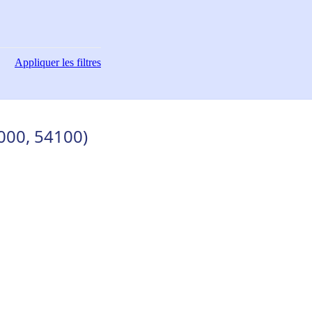
Appliquer
les filtres
000, 54100)