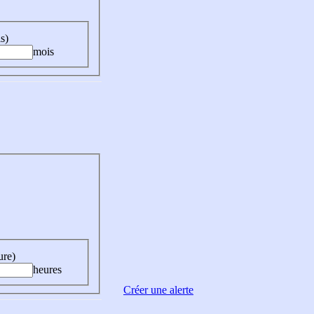
s)
mois
ure)
heures
Créer une alerte