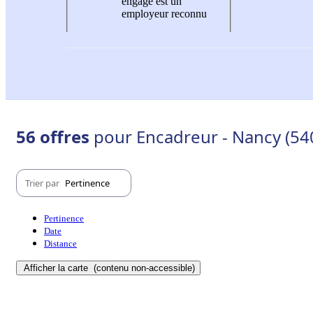
engagé est un
employeur reconnu
56 offres
pour Encadreur - Nancy (54
Trier par
Pertinence
Pertinence
Date
Distance
Afficher la carte
(contenu non-accessible)