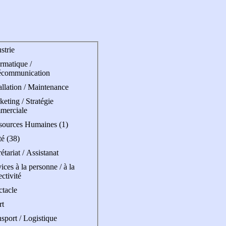
strie
rmatique /
écommunication
allation / Maintenance
eting / Stratégie
merciale
sources Humaines (1)
é (38)
étariat / Assistanat
ices à la personne / à la
ectivité
ctacle
rt
sport / Logistique