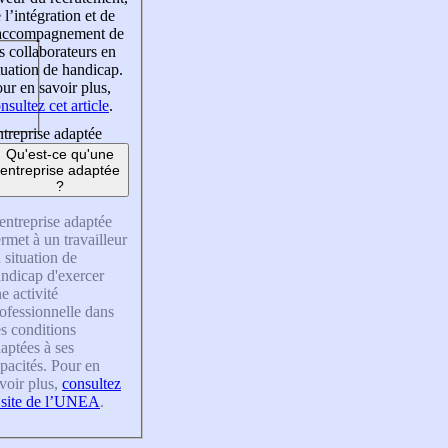
 l’intégration et de
’accompagnement de
s collaborateurs en
tuation de handicap.
ur en savoir plus,
nsultez cet article
.
treprise adaptée
Qu'est-ce qu'une
entreprise adaptée
?
entreprise adaptée
rmet à un travailleur
 situation de
ndicap d'exercer
e activité
ofessionnelle dans
s conditions
aptées à ses
pacités. Pour en
voir plus,
consultez
 site de l’UNEA
.