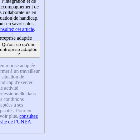
 l’intégration et de
’accompagnement de
s collaborateurs en
tuation de handicap.
ur en savoir plus,
nsultez cet article
.
treprise adaptée
Qu'est-ce qu'une
entreprise adaptée
?
entreprise adaptée
rmet à un travailleur
 situation de
ndicap d'exercer
e activité
ofessionnelle dans
s conditions
aptées à ses
pacités. Pour en
voir plus,
consultez
 site de l’UNEA
.