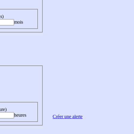
s)
mois
ure)
heures
Créer une alerte