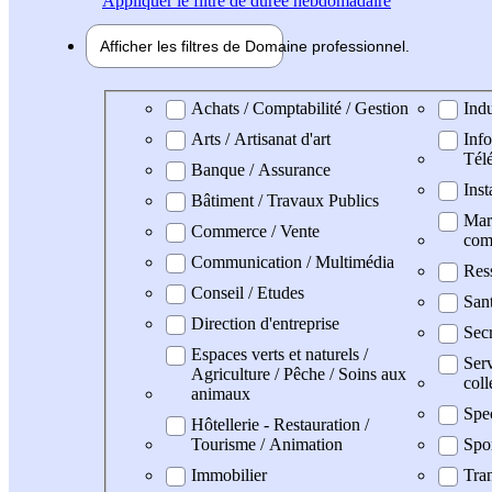
Appliquer
le filtre de durée hebdomadaire
Afficher les filtres de
Domaine pro
fessionnel
Domaine professionel
Achats / Comptabilité / Gestion
Indu
Arts / Artisanat d'art
Info
Tél
Banque / Assurance
Inst
Bâtiment / Travaux Publics
Mark
Commerce / Vente
com
Communication / Multimédia
Res
Conseil / Etudes
San
Direction d'entreprise
Secr
Espaces verts et naturels /
Serv
Agriculture / Pêche / Soins aux
coll
animaux
Spe
Hôtellerie - Restauration /
Tourisme / Animation
Spo
Immobilier
Tran