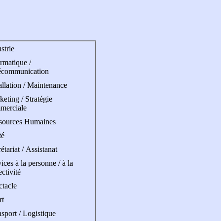
strie
rmatique /
écommunication
allation / Maintenance
eting / Stratégie
merciale
sources Humaines
té
étariat / Assistanat
ices à la personne / à la
ectivité
ctacle
rt
sport / Logistique