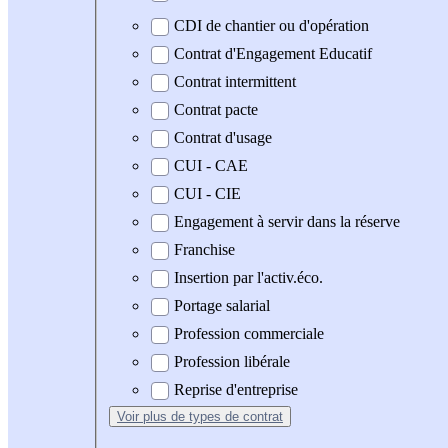
CDI de chantier ou d'opération
Contrat d'Engagement Educatif
Contrat intermittent
Contrat pacte
Contrat d'usage
CUI - CAE
CUI - CIE
Engagement à servir dans la réserve
Franchise
Insertion par l'activ.éco.
Portage salarial
Profession commerciale
Profession libérale
Reprise d'entreprise
Voir plus
de types de contrat