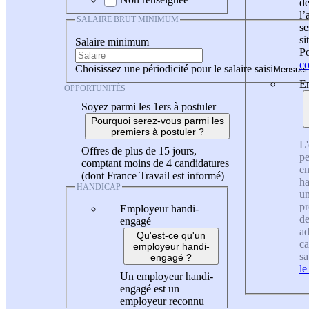
de
l
SALAIRE BRUT MINIMUM
se
si
Salaire minimum
Po
co
Choisissez une périodicité pour le salaire saisi
En
OPPORTUNITÉS
Soyez parmi les 1ers à postuler
Pourquoi serez-vous parmi les
premiers à postuler ?
L'
Offres de plus de 15 jours,
pe
comptant moins de 4 candidatures
en
(dont France Travail est informé)
ha
HANDICAP
un
pr
Employeur handi-
de
engagé
ad
Qu'est-ce qu'un
ca
employeur handi-
sa
engagé ?
le
Un employeur handi-
engagé est un
employeur reconnu