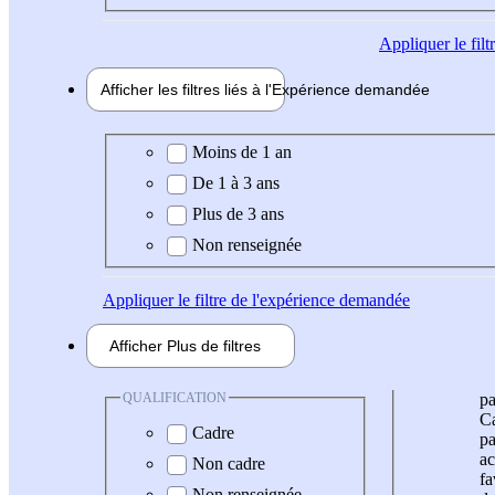
Appliquer
le fil
Afficher les filtres liés à l'
Expérience
demandée
Expérience demandée
Moins de 1 an
De 1 à 3 ans
Plus de 3 ans
Non renseignée
Appliquer
le filtre de l'expérience demandée
Afficher
Plus de
filtres
QUALIFICATION
pa
Ca
Cadre
pa
ac
Non cadre
fa
Non renseignée