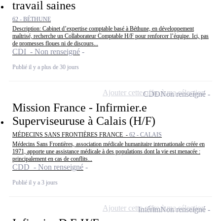
travail saines
62 - BÉTHUNE
Description: Cabinet d’expertise comptable basé à Béthune, en développement
maîtrisé, recherche un Collaborateur Comptable H/F pour renforcer l’équipe. Ici, pas
de promesses floues ni de discours...
CDI - Non renseigné
Publié il y a plus de 30 jours
Ajouter cette offre à ma sélection
CDD
Non renseigné
Mission France - Infirmier.e
Superviseuruse à Calais (H/F)
MÉDECINS SANS FRONTIÈRES FRANCE -
62 - CALAIS
Médecins Sans Frontières, association médicale humanitaire internationale créée en
1971, apporte une assistance médicale à des populations dont la vie est menacée :
principalement en cas de conflits...
CDD - Non renseigné
Publié il y a 3 jours
Ajouter cette offre à ma sélection
Intérim
Non renseigné