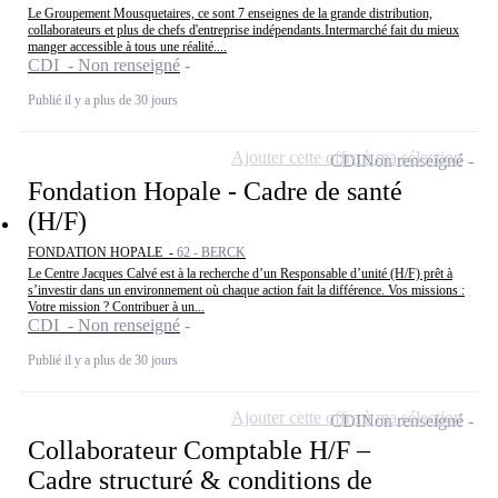
Le Groupement Mousquetaires, ce sont 7 enseignes de la grande distribution,
collaborateurs et plus de chefs d'entreprise indépendants.Intermarché fait du mieux
manger accessible à tous une réalité....
CDI - Non renseigné
Publié il y a plus de 30 jours
Ajouter cette offre à ma sélection
CDI
Non renseigné
Fondation Hopale - Cadre de santé
(H/F)
FONDATION HOPALE -
62 - BERCK
Le Centre Jacques Calvé est à la recherche d’un Responsable d’unité (H/F) prêt à
s’investir dans un environnement où chaque action fait la différence. Vos missions :
Votre mission ? Contribuer à un...
CDI - Non renseigné
Publié il y a plus de 30 jours
Ajouter cette offre à ma sélection
CDI
Non renseigné
Collaborateur Comptable H/F –
Cadre structuré & conditions de