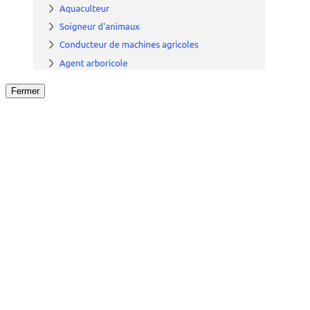
Fermer
Fermer
le détail de l'offre
/
Offre
sur
Offre précéden