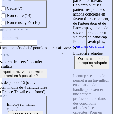
IFICATION
par France travail,
Cap emploi et ses
Cadre (7)
partenaires pour ses
actions concrètes en
Non cadre (13)
faveur du recrutement,
Non renseignée (16)
de l’intégration et de
l’accompagnement de
IRE BRUT MINIMUM
ses collaborateurs en
situation de handicap.
re minimum
Pour en savoir plus,
consultez cet article
.
ssez une périodicité pour le salaire saisi
Entreprise adaptée
NITÉS
Qu'est-ce qu'une
z parmi les 1ers à postuler
entreprise adaptée
résultats
?
urquoi serez-vous parmi les
L'entreprise adaptée
premiers à postuler ?
permet à un travailleur
es de plus de 15 jours,
en situation de
tant moins de 4 candidatures
handicap d'exercer
t France Travail est informé)
une activité
ICAP
professionnelle dans
des conditions
Employeur handi-
adaptées à ses
engagé
capacités. Pour en
Qu'est-ce qu'un