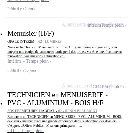
Publié il y a 2 jours
Ajouter cette offre à ma sélection
Intérim
Temps plein
Menuisier (H/F)
OPALE INTERIM -
62 - LUMBRES
Nous recherchons un Menuisier Confirmé (H/F), autonome et rigoureux, pour
intégrer une équipe dynamique et participer à des projets variés en neuf comme en
rénovation. Vos missions Fabrication et...
Intérim - Temps plein
Publié il y a 10 jours
Ajouter cette offre à ma sélection
CDI
Temps plein
TECHNICIEN en MENUISERIE -
PVC - ALUMINIUM - BOIS H/F
SOS FERMETURES HABITAT -
62 - HENIN BEAUMONT
Recherche un TECHNICIEN en MENUISERIE - PVC - ALUMINIUM - BOIS,
deviseur - métreur ayant une grande expérience dans l'élaboration des dossiers
d'Appels d'Offres Publics : Missions principales : -...
CDI - Temps plein