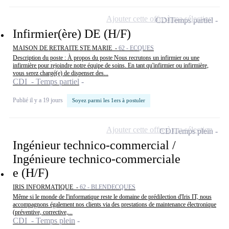
Ajouter cette offre à ma sélection
CDI
Temps partiel
Infirmier(ère) DE (H/F)
MAISON DE RETRAITE STE MARIE -
62 - ECQUES
Description du poste : À propos du poste Nous recrutons un infirmier ou une
infirmière pour rejoindre notre équipe de soins. En tant qu'infirmier ou infirmière,
vous serez chargé(e) de dispenser des...
CDI - Temps partiel
Publié il y a 19 jours
Soyez parmi les 1ers à postuler
Ajouter cette offre à ma sélection
CDI
Temps plein
Ingénieur technico-commercial /
Ingénieure technico-commerciale
e (H/F)
IRIS INFORMATIQUE -
62 - BLENDECQUES
Même si le monde de l'informatique reste le domaine de prédilection d'Iris IT, nous
accompagnons également nos clients via des prestations de maintenance électronique
(préventive, corrective,...
CDI - Temps plein