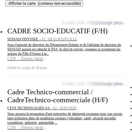
Afficher la carte
(contenu non-accessible)
Ajouter cette offre à ma sélection
CDI
Temps plein
CADRE SOCIO-EDUCATIF (F/H)
SESSAD ODYSSEE -
62 - BEAURAINVILLE
Sous l'autorité du directeur du Département Enfants et de l'adjointe de direction du
SESSAD auquel est rattaché le PAS, le chef de service, organise et coordonne les
actions du Pôle d'Appui à la...
CDI - Temps plein
Publié il y a plus de 30 jours
Ajouter cette offre à ma sélection
CDI
Temps plein
Cadre Technico-commercial /
CadreTechnico-commerciale (H/F)
CEVA TECHNOLOGIES SA -
62 - DOUVRIN
Vous assurez la promotion d'une entreprise de plasturgie reconnue pour son savoir-
faire technique dans de nombreux secteurs (viticulture, santé, sécurité incendie,
cosmétique, industrie, automobile,...
CDI - Temps plein