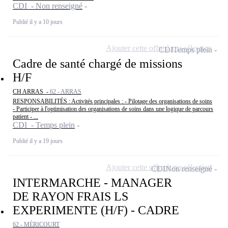
CDI - Non renseigné
Publié il y a 10 jours
Ajouter cette offre à ma sélection
CDI
Temps plein
Cadre de santé chargé de missions
H/F
CH ARRAS -
62 - ARRAS
RESPONSABILITÉS : Activités principales : - Pilotage des organisations de soins
- Participer à l'optimisation des organisations de soins dans une logique de parcours
patient - ...
CDI - Temps plein
Publié il y a 19 jours
Ajouter cette offre à ma sélection
CDI
Non renseigné
INTERMARCHE - MANAGER
DE RAYON FRAIS LS
EXPERIMENTE (H/F) - CADRE
62 - MÉRICOURT