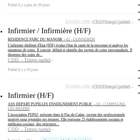
Publié il y a plus de 30 jours
Ajouter cette offre à ma sélection
CDD
Temps partiel
Infirmier / Infirmière (H/F)
RESIDENCE PARC DU MANOIR -
62 - GONNEHEM
L'infirmier diplômé d'Etat (IDE) évalue l'état de santé de la personne et analyse les
situations de soins. Il conçoit, définit et planifie des projets de soins personnalisés. Il
dispense des soins de...
CDD - Temps partiel
Publié il y a 16 jours
Ajouter cette offre à ma sélection
CDD
Temps partiel
Infirmier (H/F)
ASS DEPART PUPILLES ENSEIGNEMENT PUBLIC -
62 - CAMPAGNE-
LÈS-HESDIN
L'association PEP62, présente dans le Pas-de-Calais, recrute des professionnels
motivés pour rejoindre ses équipes. Elle regroupe 25 établissements sociaux et
médicaux-sociaux, des structures...
CDD - Temps partiel