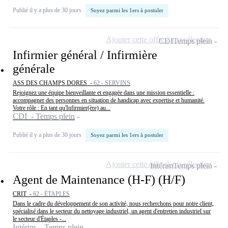
Publié il y a plus de 30 jours
Soyez parmi les 1ers à postuler
Ajouter cette offre à ma sélection
CDI
Temps plein
Infirmier général / Infirmière
générale
ASS DES CHAMPS DORES -
62 - SERVINS
Rejoignez une équipe bienveillante et engagée dans une mission essentielle :
accompagner des personnes en situation de handicap avec expertise et humanité.
Votre rôle : En tant qu'Infirmier(ère) au...
CDI - Temps plein
Publié il y a plus de 30 jours
Soyez parmi les 1ers à postuler
Ajouter cette offre à ma sélection
Intérim
Temps plein
Agent de Maintenance (H-F) (H/F)
CRIT -
62 - ÉTAPLES
Dans le cadre du développement de son activité, nous recherchons pour notre client,
spécialisé dans le secteur du nettoyage industriel, un agent d'entretien industriel sur
le secteur d'Étaples -...
Intérim - Temps plein