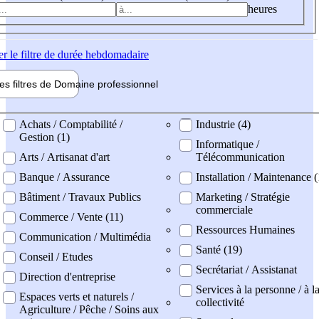
heures
er
le filtre de durée hebdomadaire
les filtres de
Domaine pro
fessionnel
ne professionel
Achats / Comptabilité /
Industrie (4)
Gestion (1)
Informatique /
Arts / Artisanat d'art
Télécommunication
Banque / Assurance
Installation / Maintenance (
Bâtiment / Travaux Publics
Marketing / Stratégie
commerciale
Commerce / Vente (11)
Ressources Humaines
Communication / Multimédia
Santé (19)
Conseil / Etudes
Secrétariat / Assistanat
Direction d'entreprise
Services à la personne / à l
Espaces verts et naturels /
collectivité
Agriculture / Pêche / Soins aux