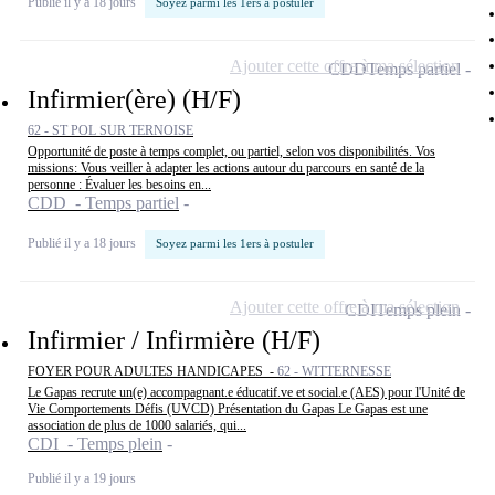
Publié il y a 18 jours
Soyez parmi les 1ers à postuler
Ajouter cette offre à ma sélection
CDD
Temps partiel
Infirmier(ère) (H/F)
62 - ST POL SUR TERNOISE
Opportunité de poste à temps complet, ou partiel, selon vos disponibilités. Vos
missions: Vous veiller à adapter les actions autour du parcours en santé de la
personne : Évaluer les besoins en...
CDD - Temps partiel
Publié il y a 18 jours
Soyez parmi les 1ers à postuler
Ajouter cette offre à ma sélection
CDI
Temps plein
Infirmier / Infirmière (H/F)
FOYER POUR ADULTES HANDICAPES -
62 - WITTERNESSE
Le Gapas recrute un(e) accompagnant.e éducatif.ve et social.e (AES) pour l'Unité de
Vie Comportements Défis (UVCD) Présentation du Gapas Le Gapas est une
association de plus de 1000 salariés, qui...
CDI - Temps plein
Publié il y a 19 jours