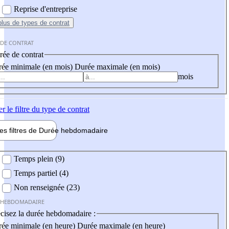
Reprise d'entreprise
plus
de types de contrat
 DE CONTRAT
ée de contrat
ée minimale (en mois)
Durée maximale (en mois)
mois
er
le filtre du type de contrat
les filtres de
Durée hebdo
madaire
 hebdomadaire
Temps plein (9)
Temps partiel (4)
Non renseignée (23)
 HEBDOMADAIRE
cisez la durée hebdomadaire :
ée minimale (en heure)
Durée maximale (en heure)