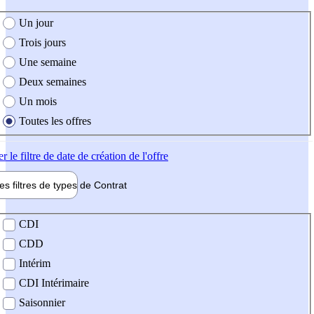
e création de l'offre
Un jour
Trois jours
Une semaine
Deux semaines
Un mois
Toutes les offres
er
le filtre de date de création de l'offre
les filtres de types de
Contrat
de contrat
CDI
CDD
Intérim
CDI Intérimaire
Saisonnier