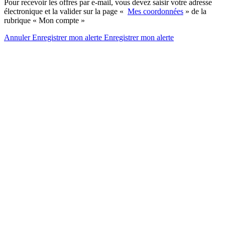
Pour recevoir les offres par e-mail, vous devez saisir votre adresse
électronique et la valider sur la page «
Mes coordonnées
» de la
rubrique « Mon compte »
Annuler
Enregistrer mon alerte
Enregistrer
mon alerte