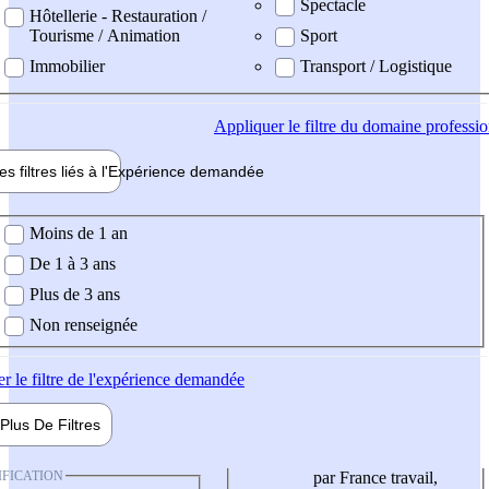
Spectacle
Hôtellerie - Restauration /
Tourisme / Animation
Sport
Immobilier
Transport / Logistique
Appliquer
le filtre du domaine professi
es filtres liés à l'
Expérience
demandée
ience demandée
Moins de 1 an
De 1 à 3 ans
Plus de 3 ans
Non renseignée
er
le filtre de l'expérience demandée
Plus De
Filtres
IFICATION
par France travail,