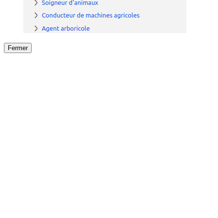
Fermer
Fermer
le détail de l'offre
/
Offre
sur
Offre précéden