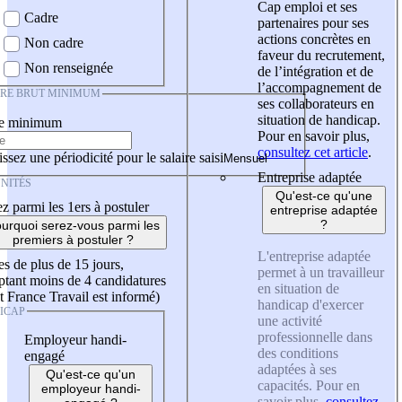
Cap emploi et ses
Cadre
partenaires pour ses
actions concrètes en
Non cadre
faveur du recrutement,
Non renseignée
de l’intégration et de
l’accompagnement de
IRE BRUT MINIMUM
ses collaborateurs en
situation de handicap.
re minimum
Pour en savoir plus,
consultez cet article
.
ssez une périodicité pour le salaire saisi
Entreprise adaptée
NITÉS
Qu'est-ce qu'une
z parmi les 1ers à postuler
entreprise adaptée
?
urquoi serez-vous parmi les
premiers à postuler ?
L'entreprise adaptée
es de plus de 15 jours,
permet à un travailleur
tant moins de 4 candidatures
en situation de
t France Travail est informé)
handicap d'exercer
ICAP
une activité
professionnelle dans
Employeur handi-
des conditions
engagé
adaptées à ses
Qu'est-ce qu'un
capacités. Pour en
employeur handi-
savoir plus,
consultez