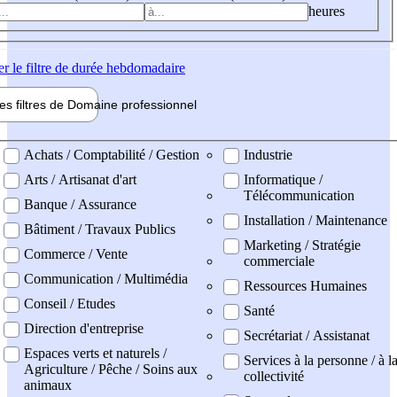
heures
er
le filtre de durée hebdomadaire
les filtres de
Domaine pro
fessionnel
ne professionel
Achats / Comptabilité / Gestion
Industrie
Arts / Artisanat d'art
Informatique /
Télécommunication
Banque / Assurance
Installation / Maintenance
Bâtiment / Travaux Publics
Marketing / Stratégie
Commerce / Vente
commerciale
Communication / Multimédia
Ressources Humaines
Conseil / Etudes
Santé
Direction d'entreprise
Secrétariat / Assistanat
Espaces verts et naturels /
Services à la personne / à l
Agriculture / Pêche / Soins aux
collectivité
animaux