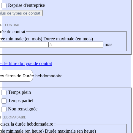
Reprise d'entreprise
plus
de types de contrat
 DE CONTRAT
ée de contrat
ée minimale (en mois)
Durée maximale (en mois)
mois
er
le filtre du type de contrat
les filtres de
Durée hebdo
madaire
 hebdomadaire
Temps plein
Temps partiel
Non renseignée
 HEBDOMADAIRE
cisez la durée hebdomadaire :
ée minimale (en heure)
Durée maximale (en heure)