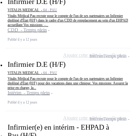
Infirmier D.E (H/F)
VITALIS MEDICAL -
64 - PAU
Vitalis Médical Pau recrute pour le compte de l'un de ses partenaires un Infirmier
diplômé d'État (H/F) dans le cadre d'un CDD de remplacement au sein d'un EHPAD
accueillant Vos missions: -...
CDD - Temps plein
Publié il y a 12 jours
Ajouter cette offre à ma sélection
Intérim
Temps plein
Infirmier D.E (H/F)
VITALIS MEDICAL -
64 - PAU
Vitalis Médical Pau recrute pour le compte de l'un de ses partenaires un Infirmier
diplômé d'État (H/F) pour des vacations dans une clinique. Vos missions: Assurer la
prise en charge, la...
Intérim - Temps plein
Publié il y a 12 jours
Ajouter cette offre à ma sélection
Intérim
Temps plein
Infirmier(e) en intérim - EHPAD à
Pau (H/F)