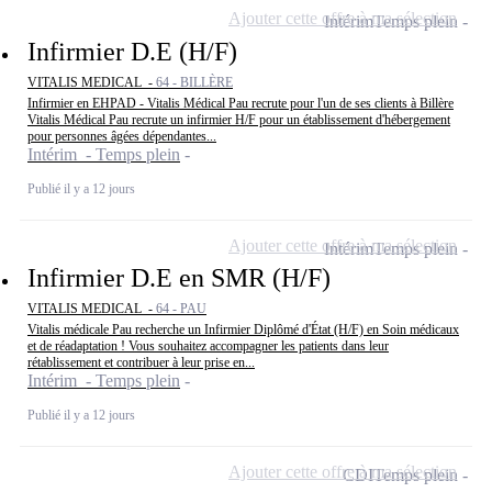
Ajouter cette offre à ma sélection
Intérim
Temps plein
Infirmier D.E (H/F)
VITALIS MEDICAL -
64 - BILLÈRE
Infirmier en EHPAD - Vitalis Médical Pau recrute pour l'un de ses clients à Billère
Vitalis Médical Pau recrute un infirmier H/F pour un établissement d'hébergement
pour personnes âgées dépendantes...
Intérim - Temps plein
Publié il y a 12 jours
Ajouter cette offre à ma sélection
Intérim
Temps plein
Infirmier D.E en SMR (H/F)
VITALIS MEDICAL -
64 - PAU
Vitalis médicale Pau recherche un Infirmier Diplômé d'État (H/F) en Soin médicaux
et de réadaptation ! Vous souhaitez accompagner les patients dans leur
rétablissement et contribuer à leur prise en...
Intérim - Temps plein
Publié il y a 12 jours
Ajouter cette offre à ma sélection
CDI
Temps plein