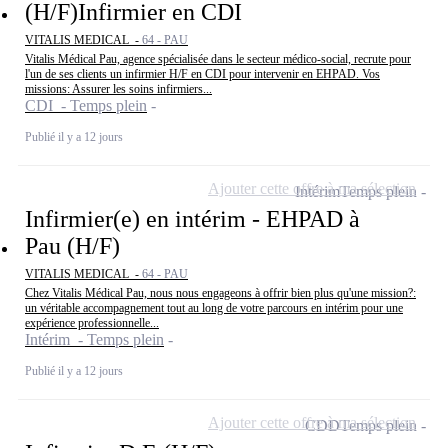
(H/F)Infirmier en CDI
VITALIS MEDICAL -
64 - PAU
Vitalis Médical Pau, agence spécialisée dans le secteur médico-social, recrute pour
l'un de ses clients un infirmier H/F en CDI pour intervenir en EHPAD. Vos
missions: Assurer les soins infirmiers...
CDI - Temps plein
Publié il y a 12 jours
Ajouter cette offre à ma sélection
Intérim
Temps plein
Infirmier(e) en intérim - EHPAD à
Pau (H/F)
VITALIS MEDICAL -
64 - PAU
Chez Vitalis Médical Pau, nous nous engageons à offrir bien plus qu'une mission?:
un véritable accompagnement tout au long de votre parcours en intérim pour une
expérience professionnelle...
Intérim - Temps plein
Publié il y a 12 jours
Ajouter cette offre à ma sélection
CDD
Temps plein