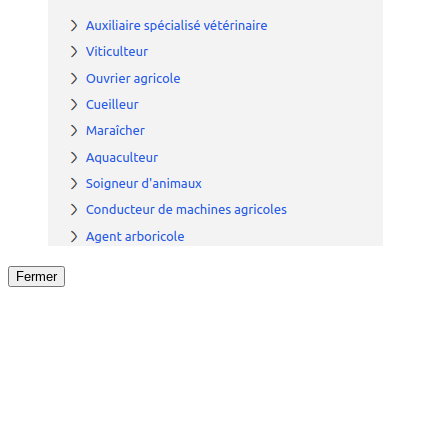
Fermer
Fermer
le détail de l'offre
/
Offre
sur
Offre précéden