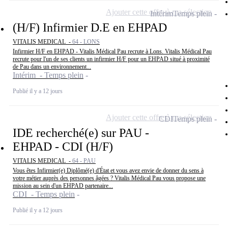
Ajouter cette offre à ma sélection
Intérim
Temps plein
(H/F) Infirmier D.E en EHPAD
VITALIS MEDICAL -
64 - LONS
Infirmier H/F en EHPAD - Vitalis Médical Pau recrute à Lons. Vitalis Médical Pau
recrute pour l'un de ses clients un infirmier H/F pour un EHPAD situé à proximité
de Pau dans un environnement...
Intérim - Temps plein
Publié il y a 12 jours
Ajouter cette offre à ma sélection
CDI
Temps plein
IDE recherché(e) sur PAU -
EHPAD - CDI (H/F)
VITALIS MEDICAL -
64 - PAU
Vous êtes Infirmier(e) Diplômé(e) d'État et vous avez envie de donner du sens à
votre métier auprès des personnes âgées ? Vitalis Médical Pau vous propose une
mission au sein d'un EHPAD partenaire...
CDI - Temps plein
Publié il y a 12 jours