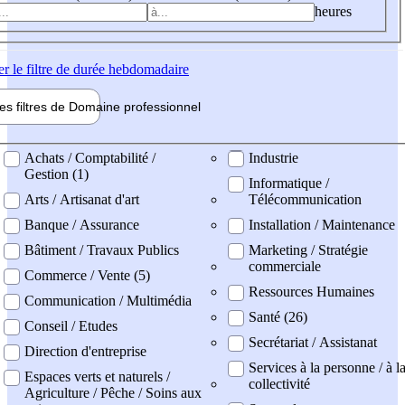
heures
er
le filtre de durée hebdomadaire
les filtres de
Domaine pro
fessionnel
ne professionel
Achats / Comptabilité /
Industrie
Gestion (1)
Informatique /
Arts / Artisanat d'art
Télécommunication
Banque / Assurance
Installation / Maintenance
Bâtiment / Travaux Publics
Marketing / Stratégie
commerciale
Commerce / Vente (5)
Ressources Humaines
Communication / Multimédia
Santé (26)
Conseil / Etudes
Secrétariat / Assistanat
Direction d'entreprise
Services à la personne / à l
Espaces verts et naturels /
collectivité
Agriculture / Pêche / Soins aux