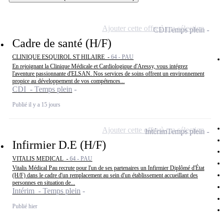
Ajouter cette offre à ma sélection
CDI
Temps plein
Cadre de santé (H/F)
CLINIQUE ESQUIROL ST HILAIRE -
64 - PAU
En rejoignant la Clinique Médicale et Cardiologique d'Aressy, vous intégrez
l'aventure passionnante d'ELSAN. Nos services de soins offrent un environnement
propice au développement de vos compétences...
CDI - Temps plein
Publié il y a 15 jours
Ajouter cette offre à ma sélection
Intérim
Temps plein
Infirmier D.E (H/F)
VITALIS MEDICAL -
64 - PAU
Vitalis Médical Pau recrute pour l'un de ses partenaires un Infirmier Diplômé d'État
(H/F) dans le cadre d'un remplacement au sein d'un établissement accueillant des
personnes en situation de...
Intérim - Temps plein
Publié hier