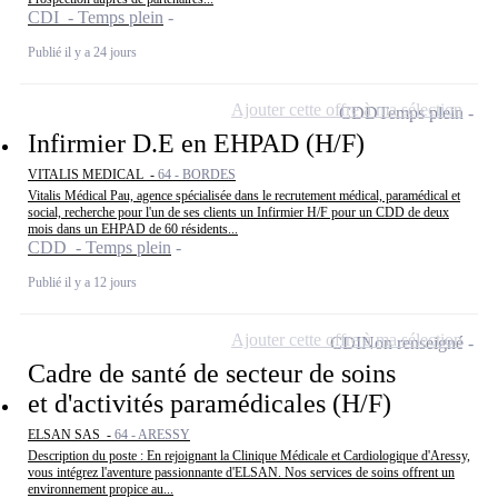
CDI - Temps plein
Publié il y a 24 jours
Ajouter cette offre à ma sélection
CDD
Temps plein
Infirmier D.E en EHPAD (H/F)
VITALIS MEDICAL -
64 - BORDES
Vitalis Médical Pau, agence spécialisée dans le recrutement médical, paramédical et
social, recherche pour l'un de ses clients un Infirmier H/F pour un CDD de deux
mois dans un EHPAD de 60 résidents...
CDD - Temps plein
Publié il y a 12 jours
Ajouter cette offre à ma sélection
CDI
Non renseigné
Cadre de santé de secteur de soins
et d'activités paramédicales (H/F)
ELSAN SAS -
64 - ARESSY
Description du poste : En rejoignant la Clinique Médicale et Cardiologique d'Aressy,
vous intégrez l'aventure passionnante d'ELSAN. Nos services de soins offrent un
environnement propice au...