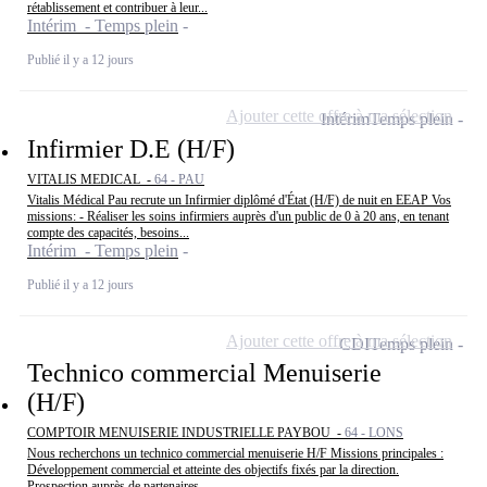
rétablissement et contribuer à leur...
Intérim - Temps plein
Publié il y a 12 jours
Ajouter cette offre à ma sélection
Intérim
Temps plein
Infirmier D.E (H/F)
VITALIS MEDICAL -
64 - PAU
Vitalis Médical Pau recrute un Infirmier diplômé d'État (H/F) de nuit en EEAP Vos
missions: - Réaliser les soins infirmiers auprès d'un public de 0 à 20 ans, en tenant
compte des capacités, besoins...
Intérim - Temps plein
Publié il y a 12 jours
Ajouter cette offre à ma sélection
CDI
Temps plein
Technico commercial Menuiserie
(H/F)
COMPTOIR MENUISERIE INDUSTRIELLE PAYBOU -
64 - LONS
Nous recherchons un technico commercial menuiserie H/F Missions principales :
Développement commercial et atteinte des objectifs fixés par la direction.
Prospection auprès de partenaires...