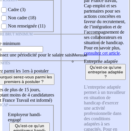
IFICATION
par France travail,
Cap emploi et ses
Cadre (3)
partenaires pour ses
actions concrètes en
Non cadre (18)
faveur du recrutement,
Non renseignée (11)
de l’intégration et de
l’accompagnement de
IRE BRUT MINIMUM
ses collaborateurs en
situation de handicap.
re minimum
Pour en savoir plus,
consultez cet article
.
ssez une périodicité pour le salaire saisi
Entreprise adaptée
NITÉS
Qu'est-ce qu'une
z parmi les 1ers à postuler
entreprise adaptée
?
urquoi serez-vous parmi les
premiers à postuler ?
L'entreprise adaptée
es de plus de 15 jours,
permet à un travailleur
tant moins de 4 candidatures
en situation de
t France Travail est informé)
handicap d'exercer
ICAP
une activité
professionnelle dans
Employeur handi-
des conditions
engagé
adaptées à ses
Qu'est-ce qu'un
capacités. Pour en
employeur handi-