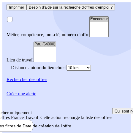
Imprimer
Besoin d'aide sur la recherche d'offres d'emploi ?
Métier, compétence, mot-clé, numéro d'offre
Lieu de travail
Distance autour du lieu choisi
Rechercher
des offres
Créer une alerte
Qui sont n
icher uniquement
 offres France Travail
Cette action recharge la liste des offres
les filtres de
Date de création
de l'offre