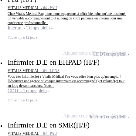
VITALIS MEDICAL -
64 - PAU
Chez Vitalis Médical Pau, nous nous engageons à offrir bien plus qu'une mission?:
un véritable accompagnement tout au long de votre parcours en intérim pour une
expérience professionnelle...
Intérim - Temps plein
Publié il y a 12 jours
Ajouter cette offre à ma sélection
CDD
Temps plein
Infirmier D.E en EHPAD (H/F)
VITALIS MEDICAL -
64 - LONS
Vous êtes Infirmier(e) ? Vitalis Médical Pau vous offre bien plus qu'un emploi !
Découvrez une agence où chaque intérimaire est accompagné(e) et valorisé(e) tout
au long de son parcours. Nous...
CDD - Temps plein
Publié il y a 12 jours
Ajouter cette offre à ma sélection
Intérim
Temps plein
Infirmier D.E en SMR(H/F)
VITALIS MEDICAL -
64 - PAU