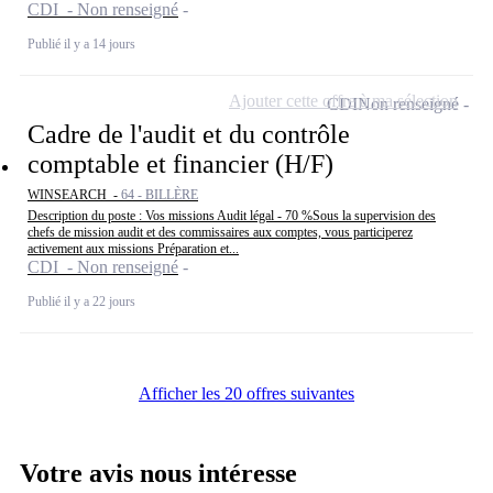
CDI - Non renseigné
Publié il y a 14 jours
Ajouter cette offre à ma sélection
CDI
Non renseigné
Cadre de l'audit et du contrôle
comptable et financier (H/F)
WINSEARCH -
64 - BILLÈRE
Description du poste : Vos missions Audit légal - 70 %Sous la supervision des
chefs de mission audit et des commissaires aux comptes, vous participerez
activement aux missions Préparation et...
CDI - Non renseigné
Publié il y a 22 jours
Afficher les 20 offres suivantes
Votre avis nous intéresse