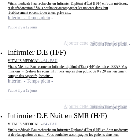
Vitalis médicale Pau recherche un Infirmier Diplômé d'État (H/F) en Soin médicaux
et de réadaptation ! Vous souhaitez accompagner les patients dans leur
rétablissement et contribuer à leur prise en...
Intérim - Temps plein
Publié il y a 12 jours
Ajouter cette offre à ma sélection
Intérim
Temps plein
Infirmier D.E (H/F)
VITALIS MEDICAL -
64 - PAU
Vitalis Médical Pau recrute un Infirmier diplômé d'État (H/F) de nuit en EEAP Vos
missions: - Réaliser les soins infirmiers auprès d'un public de 0 à 20 ans, en tenant
compte des capacités, besoins...
Intérim - Temps plein
Publié il y a 12 jours
Ajouter cette offre à ma sélection
Intérim
Temps plein
Infirmier D.E Nuit en SMR (H/F)
VITALIS MEDICAL -
64 - PAU
Vitalis médicale Pau recherche un Infirmier Diplômé d'État (H/F) en Soin médicaux
et de réadaptation de nuit ! Vous souhaitez accompagner les patients dans leur