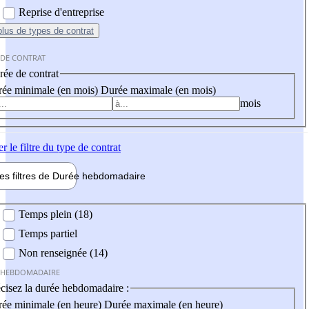
Reprise d'entreprise
plus
de types de contrat
 DE CONTRAT
ée de contrat
ée minimale (en mois)
Durée maximale (en mois)
mois
er
le filtre du type de contrat
les filtres de
Durée hebdo
madaire
 hebdomadaire
Temps plein (18)
Temps partiel
Non renseignée (14)
 HEBDOMADAIRE
cisez la durée hebdomadaire :
ée minimale (en heure)
Durée maximale (en heure)