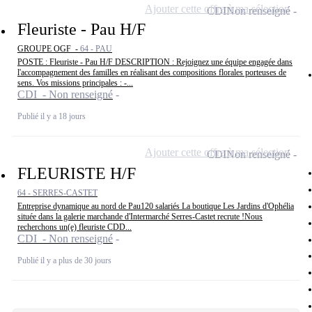
Ajouter cette offre à ma sélection
CDI
Non renseigné
Fleuriste - Pau H/F
GROUPE OGF -
64 - PAU
POSTE : Fleuriste - Pau H/F DESCRIPTION : Rejoignez une équipe engagée dans
l'accompagnement des familles en réalisant des compositions florales porteuses de
sens. Vos missions principales : -...
CDI - Non renseigné
Publié il y a 18 jours
Ajouter cette offre à ma sélection
CDI
Non renseigné
FLEURISTE H/F
64 - SERRES-CASTET
Entreprise dynamique au nord de Pau120 salariés La boutique Les Jardins d'Ophélia
située dans la galerie marchande d'Intermarché Serres-Castet recrute !Nous
recherchons un(e) fleuriste CDD...
CDI - Non renseigné
Publié il y a plus de 30 jours