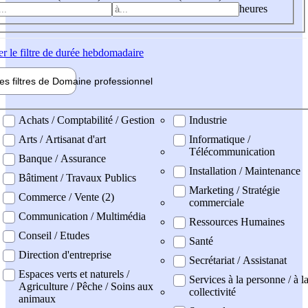
heures
er
le filtre de durée hebdomadaire
les filtres de
Domaine pro
fessionnel
ne professionel
Achats / Comptabilité / Gestion
Industrie
Arts / Artisanat d'art
Informatique /
Télécommunication
Banque / Assurance
Installation / Maintenance
Bâtiment / Travaux Publics
Marketing / Stratégie
Commerce / Vente (2)
commerciale
Communication / Multimédia
Ressources Humaines
Conseil / Etudes
Santé
Direction d'entreprise
Secrétariat / Assistanat
Espaces verts et naturels /
Services à la personne / à l
Agriculture / Pêche / Soins aux
collectivité
animaux