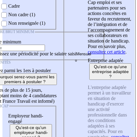
Cap emploi et ses
Cadre
partenaires pour ses
actions concrètes en
Non cadre (1)
faveur du recrutement,
Non renseignée (1)
de l’intégration et de
l’accompagnement de
IRE BRUT MINIMUM
ses collaborateurs en
situation de handicap.
re minimum
Pour en savoir plus,
consultez cet article
.
ssez une périodicité pour le salaire saisi
Entreprise adaptée
NITÉS
Qu'est-ce qu'une
z parmi les 1ers à postuler
entreprise adaptée
?
urquoi serez-vous parmi les
premiers à postuler ?
L'entreprise adaptée
es de plus de 15 jours,
permet à un travailleur
tant moins de 4 candidatures
en situation de
t France Travail est informé)
handicap d'exercer
ICAP
une activité
professionnelle dans
Employeur handi-
des conditions
engagé
adaptées à ses
Qu'est-ce qu'un
capacités. Pour en
employeur handi-
savoir plus,
consultez