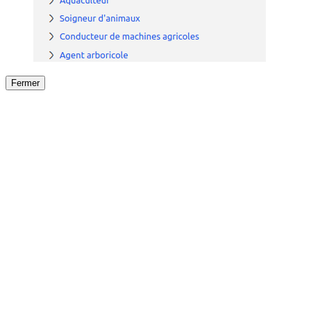
Fermer
Fermer
le détail de l'offre
/
Offre
sur
Offre précéden