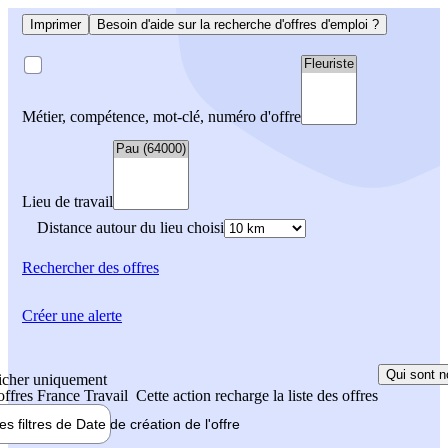
Imprimer
Besoin d'aide sur la recherche d'offres d'emploi ?
Métier, compétence, mot-clé, numéro d'offre
Lieu de travail
Distance autour du lieu choisi
Rechercher
des offres
Créer une alerte
Qui sont n
icher uniquement
 offres France Travail
Cette action recharge la liste des offres
les filtres de
Date de création
de l'offre