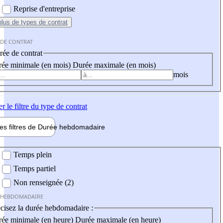
Reprise d'entreprise
plus
de types de contrat
 DE CONTRAT
ée de contrat
ée minimale (en mois)
Durée maximale (en mois)
mois
er
le filtre du type de contrat
les filtres de
Durée hebdo
madaire
 hebdomadaire
Temps plein
Temps partiel
Non renseignée (2)
 HEBDOMADAIRE
cisez la durée hebdomadaire :
ée minimale (en heure)
Durée maximale (en heure)