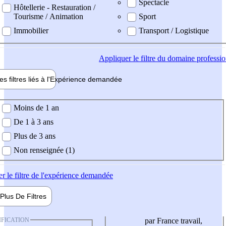
Spectacle
Hôtellerie - Restauration /
Tourisme / Animation
Sport
Immobilier
Transport / Logistique
Appliquer
le filtre du domaine professi
es filtres liés à l'
Expérience
demandée
ience demandée
Moins de 1 an
De 1 à 3 ans
Plus de 3 ans
Non renseignée (1)
er
le filtre de l'expérience demandée
Plus De
Filtres
IFICATION
par France travail,