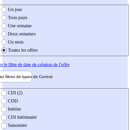
e création de l'offre
Un jour
Trois jours
Une semaine
Deux semaines
Un mois
Toutes les offres
er
le filtre de date de création de l'offre
les filtres de types de
Contrat
de contrat
CDI (2)
CDD
Intérim
CDI Intérimaire
Saisonnier