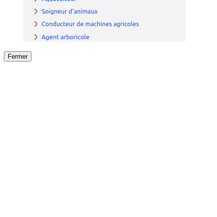
Fermer
Fermer
le détail de l'offre
/
Offre
sur
Offre précéden