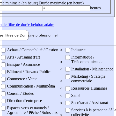
ée minimale (en heure)
Durée maximale (en heure)
heures
er
le filtre de durée hebdomadaire
les filtres de
Domaine pro
fessionnel
ne professionel
Achats / Comptabilité / Gestion
Industrie
Arts / Artisanat d'art
Informatique /
Télécommunication
Banque / Assurance
Installation / Maintenance
Bâtiment / Travaux Publics
Marketing / Stratégie
Commerce / Vente
commerciale
Communication / Multimédia
Ressources Humaines
Conseil / Etudes
Santé
Direction d'entreprise
Secrétariat / Assistanat
Espaces verts et naturels /
Services à la personne / à l
Agriculture / Pêche / Soins aux
collectivité