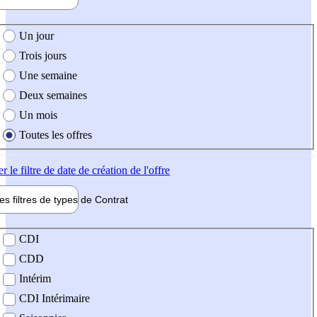
e création de l'offre
Un jour
Trois jours
Une semaine
Deux semaines
Un mois
Toutes les offres
er
le filtre de date de création de l'offre
les filtres de types de
Contrat
de contrat
CDI
CDD
Intérim
CDI Intérimaire