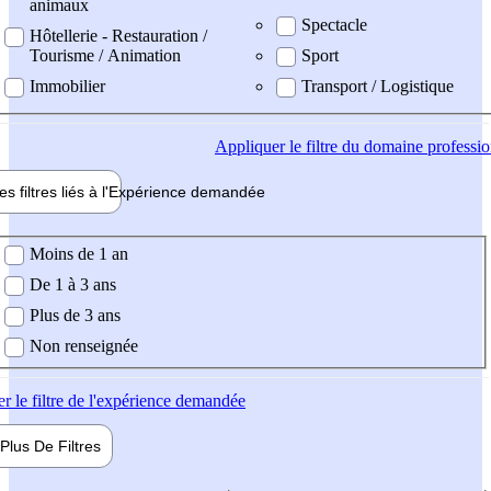
animaux
Spectacle
Hôtellerie - Restauration /
Tourisme / Animation
Sport
Immobilier
Transport / Logistique
Appliquer
le filtre du domaine professi
es filtres liés à l'
Expérience
demandée
ience demandée
Moins de 1 an
De 1 à 3 ans
Plus de 3 ans
Non renseignée
er
le filtre de l'expérience demandée
Plus De
Filtres