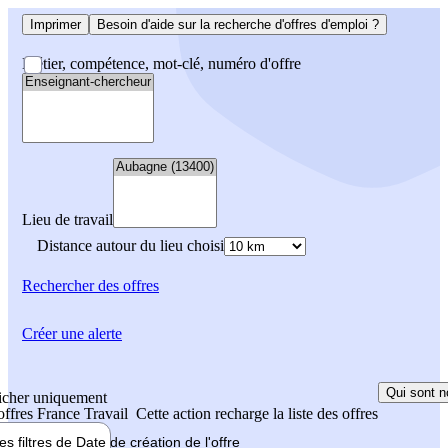
Imprimer
Besoin d'aide sur la recherche d'offres d'emploi ?
Métier, compétence, mot-clé, numéro d'offre
Lieu de travail
Distance autour du lieu choisi
Rechercher
des offres
Créer une alerte
Qui sont n
icher uniquement
 offres France Travail
Cette action recharge la liste des offres
les filtres de
Date de création
de l'offre