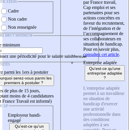
IFICATION
par France travail,
Cap emploi et ses
Cadre
partenaires pour ses
actions concrètes en
Non cadre
faveur du recrutement,
Non renseignée
de l’intégration et de
l’accompagnement de
IRE BRUT MINIMUM
ses collaborateurs en
situation de handicap.
re minimum
Pour en savoir plus,
consultez cet article
.
ssez une périodicité pour le salaire saisi
Entreprise adaptée
NITÉS
Qu'est-ce qu'une
z parmi les 1ers à postuler
entreprise adaptée
?
urquoi serez-vous parmi les
premiers à postuler ?
L'entreprise adaptée
es de plus de 15 jours,
permet à un travailleur
tant moins de 4 candidatures
en situation de
t France Travail est informé)
handicap d'exercer
ICAP
une activité
professionnelle dans
Employeur handi-
des conditions
engagé
adaptées à ses
Qu'est-ce qu'un
capacités. Pour en