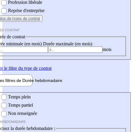
Profession libérale
Reprise d'entreprise
plus
de types de contrat
 DE CONTRAT
ée de contrat
ée minimale (en mois)
Durée maximale (en mois)
mois
er
le filtre du type de contrat
les filtres de
Durée hebdo
madaire
 hebdomadaire
Temps plein
Temps partiel
Non renseignée
 HEBDOMADAIRE
cisez la durée hebdomadaire :