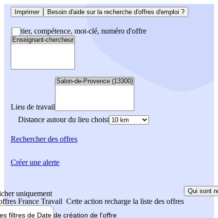
Imprimer
Besoin d'aide sur la recherche d'offres d'emploi ?
Métier, compétence, mot-clé, numéro d'offre
Lieu de travail
Distance autour du lieu choisi
Rechercher
des offres
Créer une alerte
Qui sont n
icher uniquement
 offres France Travail
Cette action recharge la liste des offres
les filtres de
Date de création
de l'offre