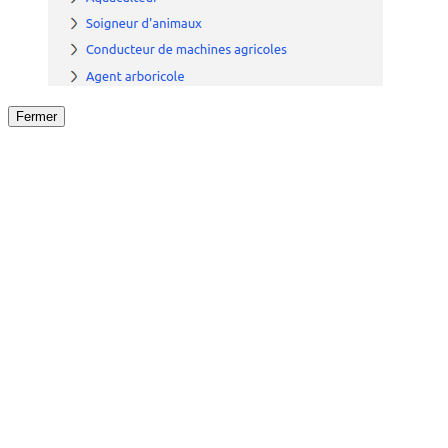
Fermer
Fermer
le détail de l'offre
/
Offre
sur
Offre précéden