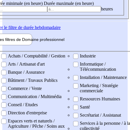
ée minimale (en heure)
Durée maximale (en heure)
heures
er
le filtre de durée hebdomadaire
les filtres de
Domaine pro
fessionnel
ne professionel
Achats / Comptabilité / Gestion
Industrie
Arts / Artisanat d'art
Informatique /
Télécommunication
Banque / Assurance
Installation / Maintenance
Bâtiment / Travaux Publics
Marketing / Stratégie
Commerce / Vente
commerciale
Communication / Multimédia
Ressources Humaines
Conseil / Etudes
Santé
Direction d'entreprise
Secrétariat / Assistanat
Espaces verts et naturels /
Services à la personne / à l
Agriculture / Pêche / Soins aux
collectivité