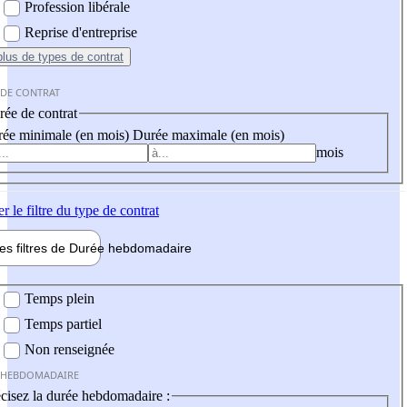
Profession libérale
Reprise d'entreprise
plus
de types de contrat
 DE CONTRAT
ée de contrat
ée minimale (en mois)
Durée maximale (en mois)
mois
er
le filtre du type de contrat
les filtres de
Durée hebdo
madaire
 hebdomadaire
Temps plein
Temps partiel
Non renseignée
 HEBDOMADAIRE
cisez la durée hebdomadaire :