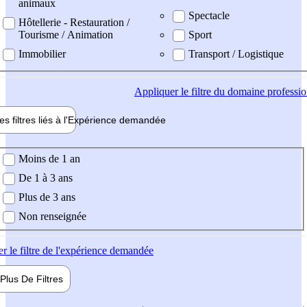
animaux
Spectacle
Hôtellerie - Restauration /
Tourisme / Animation
Sport
Immobilier
Transport / Logistique
Appliquer
le filtre du domaine professi
es filtres liés à l'
Expérience
demandée
ience demandée
Moins de 1 an
De 1 à 3 ans
Plus de 3 ans
Non renseignée
er
le filtre de l'expérience demandée
Plus De
Filtres