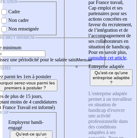
IFICATION
par France travail,
Cap emploi et ses
Cadre
partenaires pour ses
actions concrètes en
Non cadre
faveur du recrutement,
Non renseignée
de l’intégration et de
l’accompagnement de
IRE BRUT MINIMUM
ses collaborateurs en
situation de handicap.
re minimum
Pour en savoir plus,
consultez cet article
.
ssez une périodicité pour le salaire saisi
Entreprise adaptée
NITÉS
Qu'est-ce qu'une
z parmi les 1ers à postuler
entreprise adaptée
?
urquoi serez-vous parmi les
premiers à postuler ?
L'entreprise adaptée
es de plus de 15 jours,
permet à un travailleur
tant moins de 4 candidatures
en situation de
t France Travail est informé)
handicap d'exercer
ICAP
une activité
professionnelle dans
Employeur handi-
des conditions
engagé
adaptées à ses
Qu'est-ce qu'un
capacités. Pour en