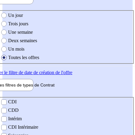
e création de l'offre
Un jour
Trois jours
Une semaine
Deux semaines
Un mois
Toutes les offres
er
le filtre de date de création de l'offre
les filtres de types de
Contrat
de contrat
CDI
CDD
Intérim
CDI Intérimaire