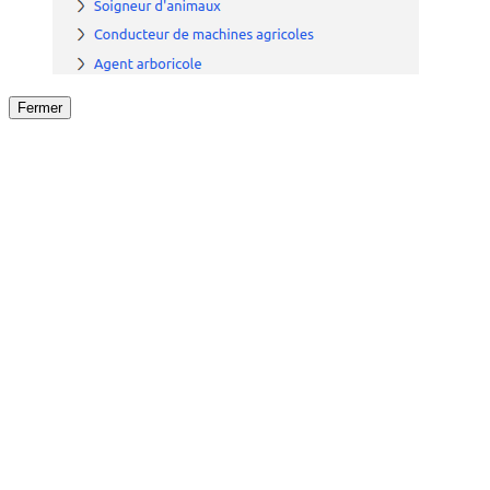
Fermer
Fermer
le détail de l'offre
/
Offre
sur
Offre précéden