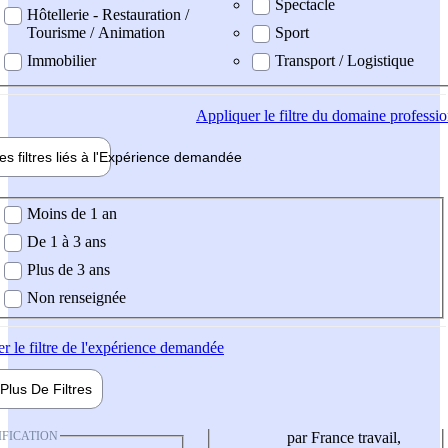
Spectacle
Hôtellerie - Restauration /
Tourisme / Animation
Sport
Immobilier
Transport / Logistique
Appliquer
le filtre du domaine professi
es filtres liés à l'
Expérience
demandée
ience demandée
Moins de 1 an
De 1 à 3 ans
Plus de 3 ans
Non renseignée
er
le filtre de l'expérience demandée
Plus De
Filtres
IFICATION
par France travail,