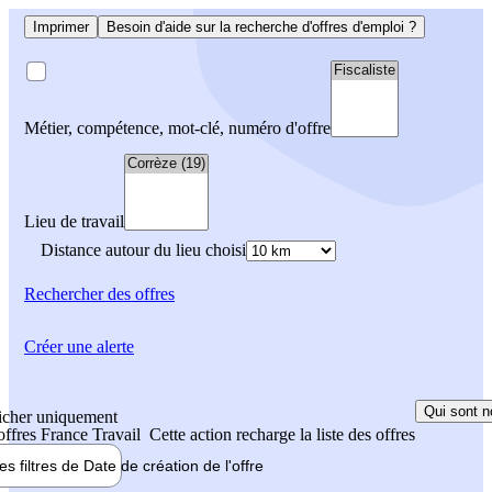
Imprimer
Besoin d'aide sur la recherche d'offres d'emploi ?
Métier, compétence, mot-clé, numéro d'offre
Lieu de travail
Distance autour du lieu choisi
Rechercher
des offres
Créer une alerte
Qui sont n
icher uniquement
 offres France Travail
Cette action recharge la liste des offres
les filtres de
Date de création
de l'offre