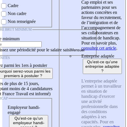
Cap emploi et ses
Cadre
partenaires pour ses
actions concrètes en
Non cadre
faveur du recrutement,
Non renseignée
de l’intégration et de
l’accompagnement de
IRE BRUT MINIMUM
ses collaborateurs en
situation de handicap.
re minimum
Pour en savoir plus,
consultez cet article
.
ssez une périodicité pour le salaire saisi
Entreprise adaptée
NITÉS
Qu'est-ce qu'une
z parmi les 1ers à postuler
entreprise adaptée
?
urquoi serez-vous parmi les
premiers à postuler ?
L'entreprise adaptée
es de plus de 15 jours,
permet à un travailleur
tant moins de 4 candidatures
en situation de
t France Travail est informé)
handicap d'exercer
ICAP
une activité
professionnelle dans
Employeur handi-
des conditions
engagé
adaptées à ses
Qu'est-ce qu'un
capacités. Pour en
employeur handi-
savoir plus,
consultez