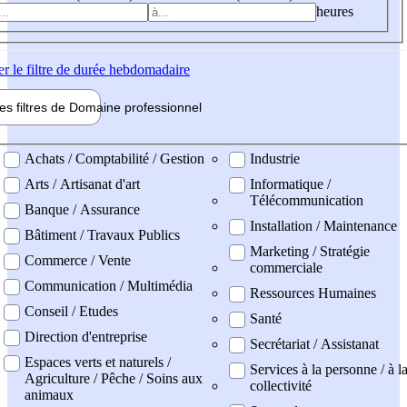
heures
er
le filtre de durée hebdomadaire
les filtres de
Domaine pro
fessionnel
ne professionel
Achats / Comptabilité / Gestion
Industrie
Arts / Artisanat d'art
Informatique /
Télécommunication
Banque / Assurance
Installation / Maintenance
Bâtiment / Travaux Publics
Marketing / Stratégie
Commerce / Vente
commerciale
Communication / Multimédia
Ressources Humaines
Conseil / Etudes
Santé
Direction d'entreprise
Secrétariat / Assistanat
Espaces verts et naturels /
Services à la personne / à l
Agriculture / Pêche / Soins aux
collectivité
animaux