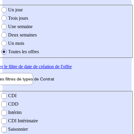
e création de l'offre
Un jour
Trois jours
Une semaine
Deux semaines
Un mois
Toutes les offres
er
le filtre de date de création de l'offre
les filtres de types de
Contrat
de contrat
CDI
CDD
Intérim
CDI Intérimaire
Saisonnier