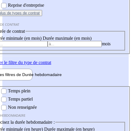
Reprise d'entreprise
plus
de types de contrat
 DE CONTRAT
ée de contrat
ée minimale (en mois)
Durée maximale (en mois)
mois
er
le filtre du type de contrat
les filtres de
Durée hebdo
madaire
 hebdomadaire
Temps plein
Temps partiel
Non renseignée
 HEBDOMADAIRE
cisez la durée hebdomadaire :
ée minimale (en heure)
Durée maximale (en heure)