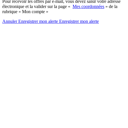
Pour recevoir les offres par e-mail, vous devez saisir votre adresse
électronique et la valider sur la page «
Mes coordonnées
» de la
rubrique « Mon compte »
Annuler
Enregistrer mon alerte
Enregistrer
mon alerte