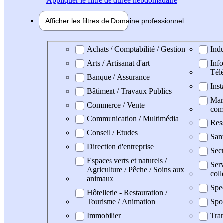
Appliquer
le filtre de durée hebdomadaire
Afficher les filtres de
Domaine pro
fessionnel
Domaine professionel
Achats / Comptabilité / Gestion
Indu
Arts / Artisanat d'art
Info
Tél
Banque / Assurance
Inst
Bâtiment / Travaux Publics
Mark
Commerce / Vente
com
Communication / Multimédia
Res
Conseil / Etudes
San
Direction d'entreprise
Secr
Espaces verts et naturels /
Serv
Agriculture / Pêche / Soins aux
coll
animaux
Spe
Hôtellerie - Restauration /
Tourisme / Animation
Spo
Immobilier
Tran