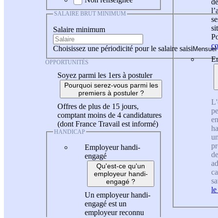
de
l
SALAIRE BRUT MINIMUM
se
si
Salaire minimum
Po
co
Choisissez une périodicité pour le salaire saisi
En
OPPORTUNITÉS
Soyez parmi les 1ers à postuler
Pourquoi serez-vous parmi les
premiers à postuler ?
L'
Offres de plus de 15 jours,
pe
comptant moins de 4 candidatures
en
(dont France Travail est informé)
ha
HANDICAP
un
pr
Employeur handi-
de
engagé
ad
Qu'est-ce qu'un
ca
employeur handi-
sa
engagé ?
le
Un employeur handi-
engagé est un
employeur reconnu