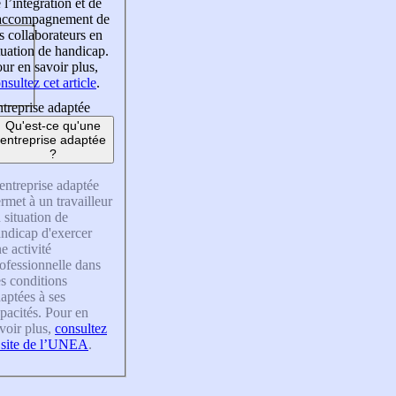
 l’intégration et de
’accompagnement de
s collaborateurs en
tuation de handicap.
ur en savoir plus,
nsultez cet article
.
treprise adaptée
Qu'est-ce qu'une
entreprise adaptée
?
entreprise adaptée
rmet à un travailleur
 situation de
ndicap d'exercer
e activité
ofessionnelle dans
s conditions
aptées à ses
pacités. Pour en
voir plus,
consultez
 site de l’UNEA
.