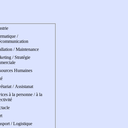
strie
rmatique /
écommunication
allation / Maintenance
eting / Stratégie
merciale
sources Humaines
té
étariat / Assistanat
ices à la personne / à la
ectivité
ctacle
rt
sport / Logistique