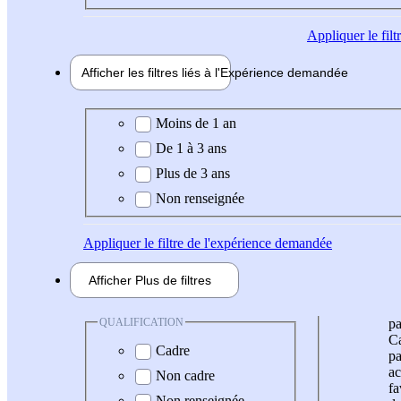
Appliquer
le fil
Afficher les filtres liés à l'
Expérience
demandée
Expérience demandée
Moins de 1 an
De 1 à 3 ans
Plus de 3 ans
Non renseignée
Appliquer
le filtre de l'expérience demandée
Afficher
Plus de
filtres
QUALIFICATION
pa
Ca
Cadre
pa
ac
Non cadre
fa
Non renseignée