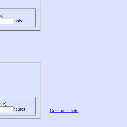
s)
mois
ure)
heures
Créer une alerte