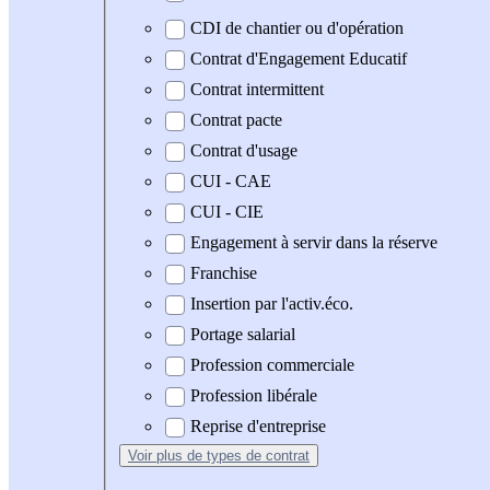
CDI de chantier ou d'opération
Contrat d'Engagement Educatif
Contrat intermittent
Contrat pacte
Contrat d'usage
CUI - CAE
CUI - CIE
Engagement à servir dans la réserve
Franchise
Insertion par l'activ.éco.
Portage salarial
Profession commerciale
Profession libérale
Reprise d'entreprise
Voir plus
de types de contrat