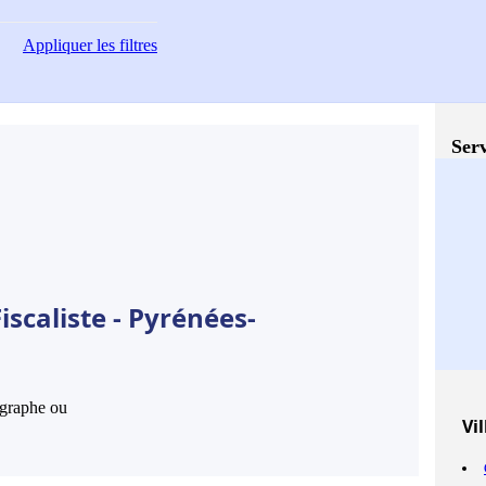
Appliquer
les filtres
Serv
scaliste - Pyrénées-
hographe ou
Vil