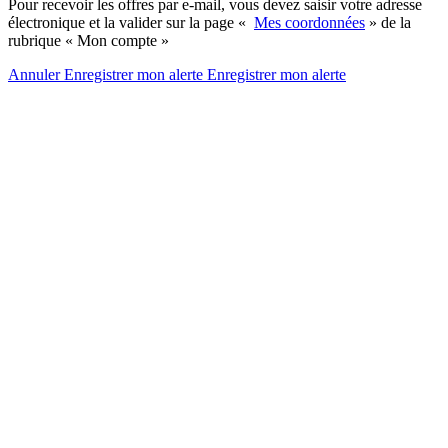
Pour recevoir les offres par e-mail, vous devez saisir votre adresse
électronique et la valider sur la page «
Mes coordonnées
» de la
rubrique « Mon compte »
Annuler
Enregistrer mon alerte
Enregistrer
mon alerte