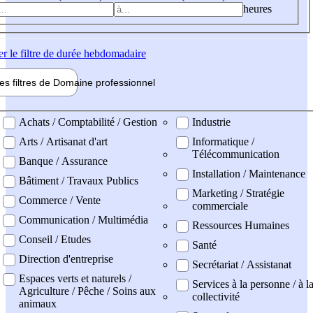
heures
er
le filtre de durée hebdomadaire
les filtres de
Domaine pro
fessionnel
ne professionel
Achats / Comptabilité / Gestion
Industrie
Arts / Artisanat d'art
Informatique /
Télécommunication
Banque / Assurance
Installation / Maintenance
Bâtiment / Travaux Publics
Marketing / Stratégie
Commerce / Vente
commerciale
Communication / Multimédia
Ressources Humaines
Conseil / Etudes
Santé
Direction d'entreprise
Secrétariat / Assistanat
Espaces verts et naturels /
Services à la personne / à l
Agriculture / Pêche / Soins aux
collectivité
animaux