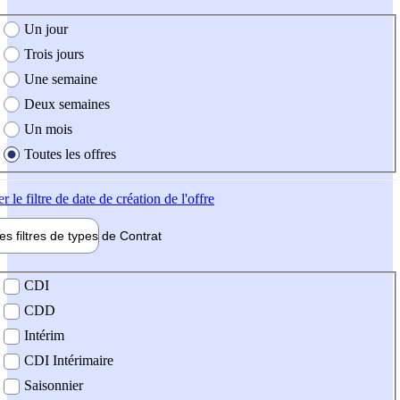
e création de l'offre
Un jour
Trois jours
Une semaine
Deux semaines
Un mois
Toutes les offres
er
le filtre de date de création de l'offre
les filtres de types de
Contrat
de contrat
CDI
CDD
Intérim
CDI Intérimaire
Saisonnier