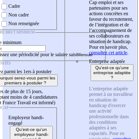
Cap emploi et ses
Cadre
partenaires pour ses
actions concrètes en
Non cadre
faveur du recrutement,
Non renseignée
de l’intégration et de
l’accompagnement de
IRE BRUT MINIMUM
ses collaborateurs en
situation de handicap.
re minimum
Pour en savoir plus,
consultez cet article
.
ssez une périodicité pour le salaire saisi
Entreprise adaptée
NITÉS
Qu'est-ce qu'une
z parmi les 1ers à postuler
entreprise adaptée
?
urquoi serez-vous parmi les
premiers à postuler ?
L'entreprise adaptée
es de plus de 15 jours,
permet à un travailleur
tant moins de 4 candidatures
en situation de
t France Travail est informé)
handicap d'exercer
ICAP
une activité
professionnelle dans
Employeur handi-
des conditions
engagé
adaptées à ses
Qu'est-ce qu'un
capacités. Pour en
employeur handi-
savoir plus,
consultez