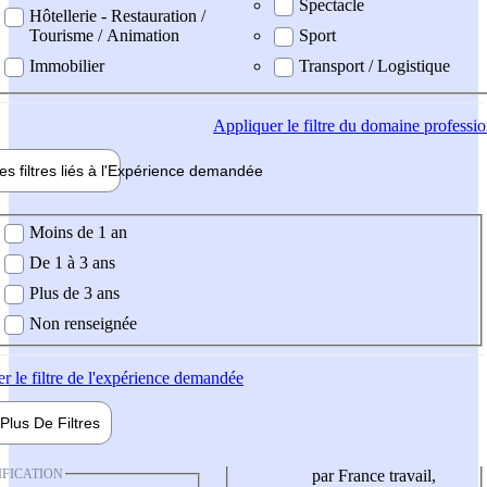
Spectacle
Hôtellerie - Restauration /
Tourisme / Animation
Sport
Immobilier
Transport / Logistique
Appliquer
le filtre du domaine professi
es filtres liés à l'
Expérience
demandée
ience demandée
Moins de 1 an
De 1 à 3 ans
Plus de 3 ans
Non renseignée
er
le filtre de l'expérience demandée
Plus De
Filtres
IFICATION
par France travail,