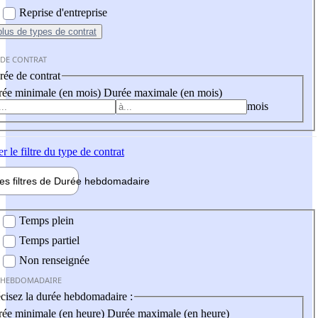
Reprise d'entreprise
plus
de types de contrat
 DE CONTRAT
ée de contrat
ée minimale (en mois)
Durée maximale (en mois)
mois
er
le filtre du type de contrat
les filtres de
Durée hebdo
madaire
 hebdomadaire
Temps plein
Temps partiel
Non renseignée
 HEBDOMADAIRE
cisez la durée hebdomadaire :
ée minimale (en heure)
Durée maximale (en heure)