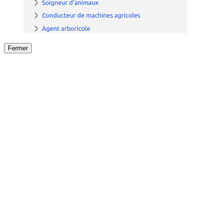
Fermer
Fermer
le détail de l'offre
/
Offre
sur
Offre précéden