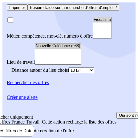
Imprimer
Besoin d'aide sur la recherche d'offres d'emploi ?
Métier, compétence, mot-clé, numéro d'offre
Lieu de travail
Distance autour du lieu choisi
Rechercher
des offres
Créer une alerte
Qui sont n
icher uniquement
 offres France Travail
Cette action recharge la liste des offres
les filtres de
Date de création
de l'offre