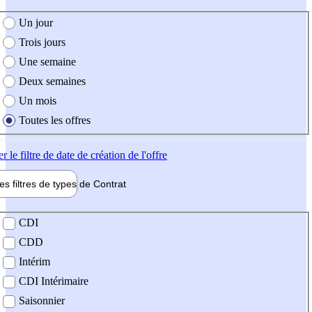
e création de l'offre
Un jour
Trois jours
Une semaine
Deux semaines
Un mois
Toutes les offres
er
le filtre de date de création de l'offre
les filtres de types de
Contrat
de contrat
CDI
CDD
Intérim
CDI Intérimaire
Saisonnier