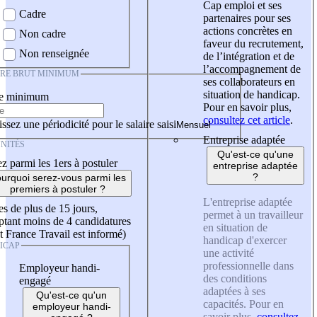
Cap emploi et ses
Cadre
partenaires pour ses
actions concrètes en
Non cadre
faveur du recrutement,
Non renseignée
de l’intégration et de
l’accompagnement de
IRE BRUT MINIMUM
ses collaborateurs en
situation de handicap.
re minimum
Pour en savoir plus,
consultez cet article
.
ssez une périodicité pour le salaire saisi
Entreprise adaptée
NITÉS
Qu'est-ce qu'une
z parmi les 1ers à postuler
entreprise adaptée
?
urquoi serez-vous parmi les
premiers à postuler ?
L'entreprise adaptée
es de plus de 15 jours,
permet à un travailleur
tant moins de 4 candidatures
en situation de
t France Travail est informé)
handicap d'exercer
ICAP
une activité
professionnelle dans
Employeur handi-
des conditions
engagé
adaptées à ses
Qu'est-ce qu'un
capacités. Pour en
employeur handi-
savoir plus,
consultez