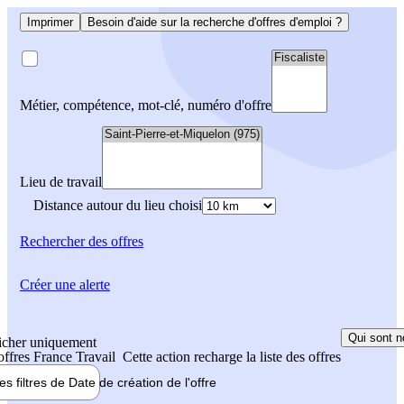
Imprimer
Besoin d'aide sur la recherche d'offres d'emploi ?
Métier, compétence, mot-clé, numéro d'offre
Lieu de travail
Distance autour du lieu choisi
Rechercher
des offres
Créer une alerte
Qui sont n
icher uniquement
 offres France Travail
Cette action recharge la liste des offres
les filtres de
Date de création
de l'offre