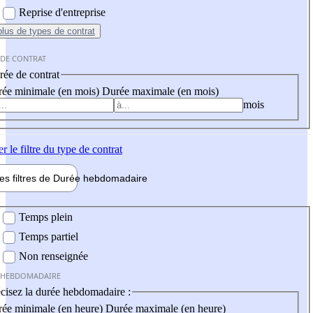
Reprise d'entreprise
plus
de types de contrat
 DE CONTRAT
ée de contrat
ée minimale (en mois)
Durée maximale (en mois)
mois
er
le filtre du type de contrat
les filtres de
Durée hebdo
madaire
 hebdomadaire
Temps plein
Temps partiel
Non renseignée
 HEBDOMADAIRE
cisez la durée hebdomadaire :
ée minimale (en heure)
Durée maximale (en heure)