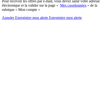
Pour recevoir les offres par e-mail, vous devez saisir votre adresse
électronique et la valider sur la page «
Mes coordonnées
» de la
rubrique « Mon compte »
Annuler
Enregistrer mon alerte
Enregistrer
mon alerte