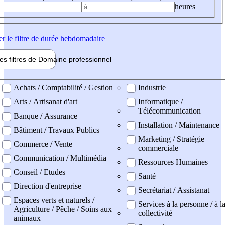
heures
er
le filtre de durée hebdomadaire
les filtres de
Domaine pro
fessionnel
ne professionel
Achats / Comptabilité / Gestion
Industrie
Arts / Artisanat d'art
Informatique /
Télécommunication
Banque / Assurance
Installation / Maintenance
Bâtiment / Travaux Publics
Marketing / Stratégie
Commerce / Vente
commerciale
Communication / Multimédia
Ressources Humaines
Conseil / Etudes
Santé
Direction d'entreprise
Secrétariat / Assistanat
Espaces verts et naturels /
Services à la personne / à l
Agriculture / Pêche / Soins aux
collectivité
animaux