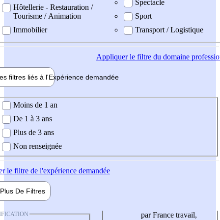
Spectacle
Hôtellerie - Restauration /
Tourisme / Animation
Sport
Immobilier
Transport / Logistique
Appliquer
le filtre du domaine professi
es filtres liés à l'
Expérience
demandée
ience demandée
Moins de 1 an
De 1 à 3 ans
Plus de 3 ans
Non renseignée
er
le filtre de l'expérience demandée
Plus De
Filtres
IFICATION
par France travail,