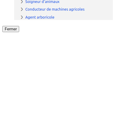
Fermer
Fermer
le détail de l'offre
/
Offre
sur
Offre précéden