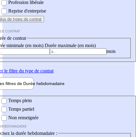
Profession libérale
Reprise d'entreprise
plus
de types de contrat
 DE CONTRAT
ée de contrat
ée minimale (en mois)
Durée maximale (en mois)
mois
er
le filtre du type de contrat
les filtres de
Durée hebdo
madaire
 hebdomadaire
Temps plein
Temps partiel
Non renseignée
 HEBDOMADAIRE
cisez la durée hebdomadaire :