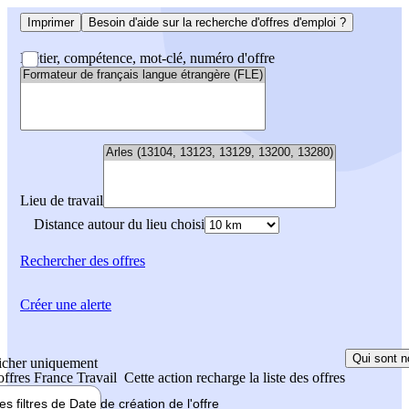
Imprimer
Besoin d'aide sur la recherche d'offres d'emploi ?
Métier, compétence, mot-clé, numéro d'offre
Lieu de travail
Distance autour du lieu choisi
Rechercher
des offres
Créer une alerte
Qui sont n
icher uniquement
 offres France Travail
Cette action recharge la liste des offres
les filtres de
Date de création
de l'offre