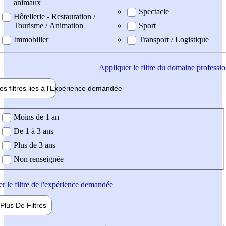
animaux
Spectacle
Hôtellerie - Restauration /
Tourisme / Animation
Sport
Immobilier
Transport / Logistique
Appliquer
le filtre du domaine professi
es filtres liés à l'
Expérience
demandée
ience demandée
Moins de 1 an
De 1 à 3 ans
Plus de 3 ans
Non renseignée
er
le filtre de l'expérience demandée
Plus De
Filtres