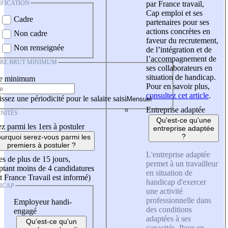
IFICATION
par France travail,
Cap emploi et ses
Cadre
partenaires pour ses
actions concrètes en
Non cadre
faveur du recrutement,
Non renseignée
de l’intégration et de
l’accompagnement de
IRE BRUT MINIMUM
ses collaborateurs en
situation de handicap.
re minimum
Pour en savoir plus,
consultez cet article
.
ssez une périodicité pour le salaire saisi
Entreprise adaptée
NITÉS
Qu'est-ce qu'une
z parmi les 1ers à postuler
entreprise adaptée
?
urquoi serez-vous parmi les
premiers à postuler ?
L'entreprise adaptée
es de plus de 15 jours,
permet à un travailleur
tant moins de 4 candidatures
en situation de
t France Travail est informé)
handicap d'exercer
ICAP
une activité
professionnelle dans
Employeur handi-
des conditions
engagé
adaptées à ses
Qu'est-ce qu'un
capacités. Pour en