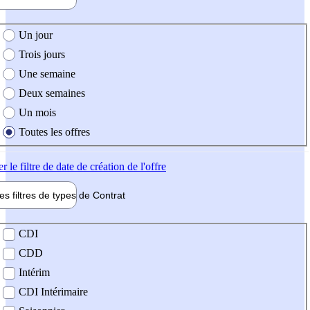
e création de l'offre
Un jour
Trois jours
Une semaine
Deux semaines
Un mois
Toutes les offres
er
le filtre de date de création de l'offre
les filtres de types de
Contrat
de contrat
CDI
CDD
Intérim
CDI Intérimaire