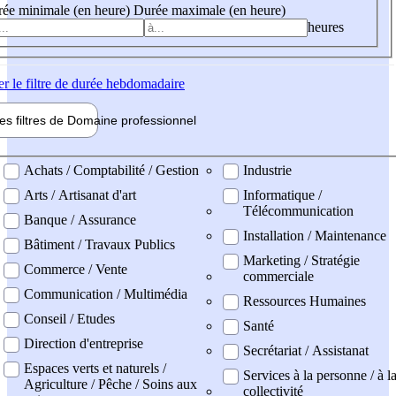
ée minimale (en heure)
Durée maximale (en heure)
heures
er
le filtre de durée hebdomadaire
les filtres de
Domaine pro
fessionnel
ne professionel
Achats / Comptabilité / Gestion
Industrie
Arts / Artisanat d'art
Informatique /
Télécommunication
Banque / Assurance
Installation / Maintenance
Bâtiment / Travaux Publics
Marketing / Stratégie
Commerce / Vente
commerciale
Communication / Multimédia
Ressources Humaines
Conseil / Etudes
Santé
Direction d'entreprise
Secrétariat / Assistanat
Espaces verts et naturels /
Services à la personne / à l
Agriculture / Pêche / Soins aux
collectivité