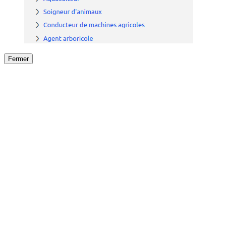
Fermer
Fermer
le détail de l'offre
/
Offre
sur
Offre précéden