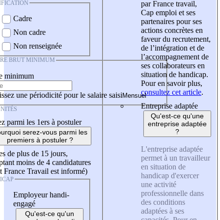
IFICATION
par France travail,
Cap emploi et ses
Cadre
partenaires pour ses
actions concrètes en
Non cadre
faveur du recrutement,
Non renseignée
de l’intégration et de
l’accompagnement de
IRE BRUT MINIMUM
ses collaborateurs en
situation de handicap.
re minimum
Pour en savoir plus,
consultez cet article
.
ssez une périodicité pour le salaire saisi
Entreprise adaptée
NITÉS
Qu'est-ce qu'une
z parmi les 1ers à postuler
entreprise adaptée
?
urquoi serez-vous parmi les
premiers à postuler ?
L'entreprise adaptée
es de plus de 15 jours,
permet à un travailleur
tant moins de 4 candidatures
en situation de
t France Travail est informé)
handicap d'exercer
ICAP
une activité
professionnelle dans
Employeur handi-
des conditions
engagé
adaptées à ses
Qu'est-ce qu'un
capacités. Pour en