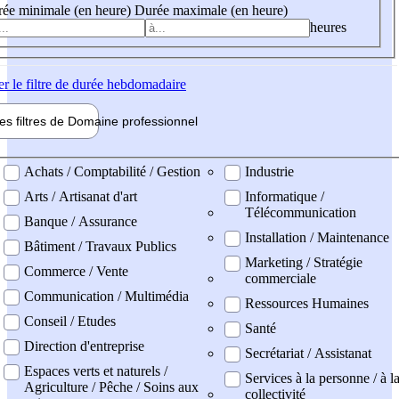
ée minimale (en heure)
Durée maximale (en heure)
heures
er
le filtre de durée hebdomadaire
les filtres de
Domaine pro
fessionnel
ne professionel
Achats / Comptabilité / Gestion
Industrie
Arts / Artisanat d'art
Informatique /
Télécommunication
Banque / Assurance
Installation / Maintenance
Bâtiment / Travaux Publics
Marketing / Stratégie
Commerce / Vente
commerciale
Communication / Multimédia
Ressources Humaines
Conseil / Etudes
Santé
Direction d'entreprise
Secrétariat / Assistanat
Espaces verts et naturels /
Services à la personne / à l
Agriculture / Pêche / Soins aux
collectivité