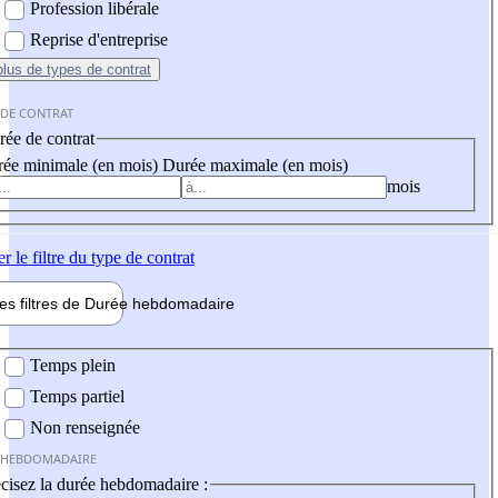
Profession libérale
Reprise d'entreprise
plus
de types de contrat
 DE CONTRAT
ée de contrat
ée minimale (en mois)
Durée maximale (en mois)
mois
er
le filtre du type de contrat
les filtres de
Durée hebdo
madaire
 hebdomadaire
Temps plein
Temps partiel
Non renseignée
 HEBDOMADAIRE
cisez la durée hebdomadaire :