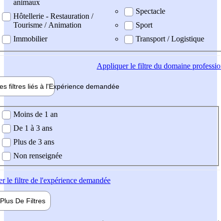
animaux
Spectacle
Hôtellerie - Restauration /
Tourisme / Animation
Sport
Immobilier
Transport / Logistique
Appliquer
le filtre du domaine professi
es filtres liés à l'
Expérience
demandée
ience demandée
Moins de 1 an
De 1 à 3 ans
Plus de 3 ans
Non renseignée
er
le filtre de l'expérience demandée
Plus De
Filtres