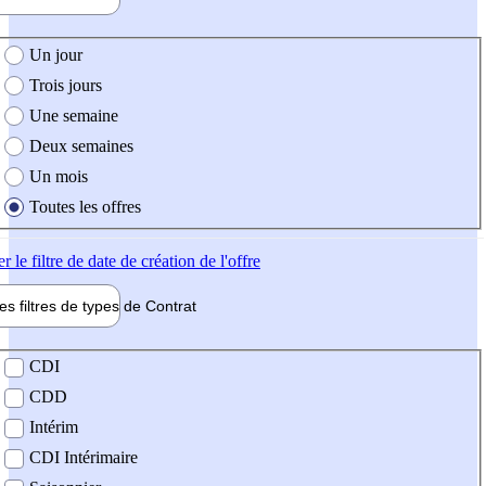
e création de l'offre
Un jour
Trois jours
Une semaine
Deux semaines
Un mois
Toutes les offres
er
le filtre de date de création de l'offre
les filtres de types de
Contrat
de contrat
CDI
CDD
Intérim
CDI Intérimaire