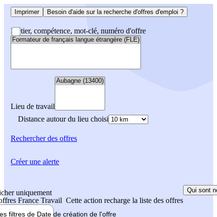
Imprimer
Besoin d'aide sur la recherche d'offres d'emploi ?
Métier, compétence, mot-clé, numéro d'offre
Lieu de travail
Distance autour du lieu choisi
Rechercher
des offres
Créer une alerte
Qui sont n
icher uniquement
 offres France Travail
Cette action recharge la liste des offres
les filtres de
Date de création
de l'offre