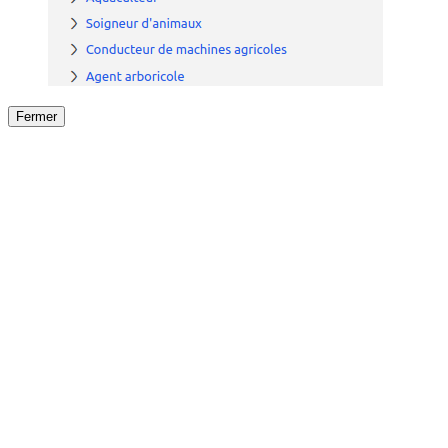
Fermer
Fermer
le détail de l'offre
/
Offre
sur
Offre précéden