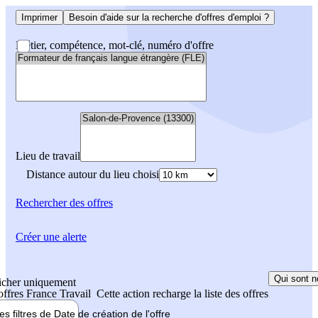
Imprimer
Besoin d'aide sur la recherche d'offres d'emploi ?
Métier, compétence, mot-clé, numéro d'offre
Lieu de travail
Distance autour du lieu choisi
Rechercher
des offres
Créer une alerte
Qui sont n
icher uniquement
 offres France Travail
Cette action recharge la liste des offres
les filtres de
Date de création
de l'offre