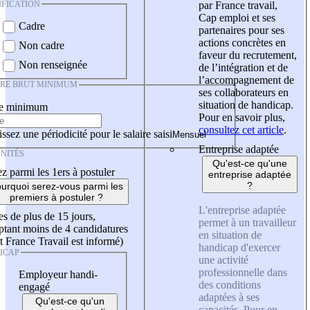
IFICATION
par France travail,
Cap emploi et ses
Cadre
partenaires pour ses
actions concrètes en
Non cadre
faveur du recrutement,
Non renseignée
de l’intégration et de
l’accompagnement de
IRE BRUT MINIMUM
ses collaborateurs en
situation de handicap.
re minimum
Pour en savoir plus,
consultez cet article
.
ssez une périodicité pour le salaire saisi
Entreprise adaptée
NITÉS
Qu'est-ce qu'une
z parmi les 1ers à postuler
entreprise adaptée
?
urquoi serez-vous parmi les
premiers à postuler ?
L'entreprise adaptée
es de plus de 15 jours,
permet à un travailleur
tant moins de 4 candidatures
en situation de
t France Travail est informé)
handicap d'exercer
ICAP
une activité
professionnelle dans
Employeur handi-
des conditions
engagé
adaptées à ses
Qu'est-ce qu'un
capacités. Pour en