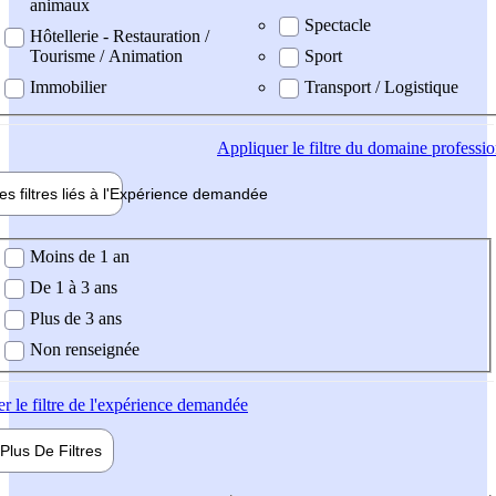
animaux
Spectacle
Hôtellerie - Restauration /
Tourisme / Animation
Sport
Immobilier
Transport / Logistique
Appliquer
le filtre du domaine professi
es filtres liés à l'
Expérience
demandée
ience demandée
Moins de 1 an
De 1 à 3 ans
Plus de 3 ans
Non renseignée
er
le filtre de l'expérience demandée
Plus De
Filtres