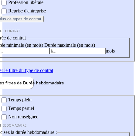
Profession libérale
Reprise d'entreprise
plus
de types de contrat
 DE CONTRAT
ée de contrat
ée minimale (en mois)
Durée maximale (en mois)
mois
er
le filtre du type de contrat
les filtres de
Durée hebdo
madaire
 hebdomadaire
Temps plein
Temps partiel
Non renseignée
 HEBDOMADAIRE
cisez la durée hebdomadaire :