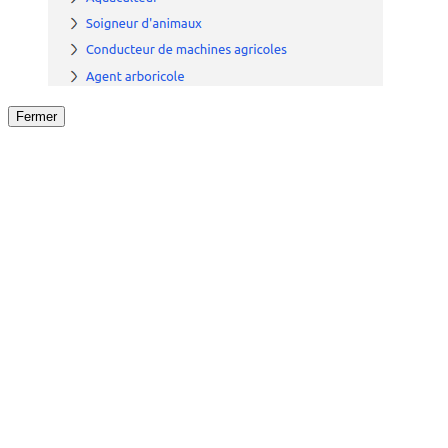
Fermer
Fermer
le détail de l'offre
/
Offre
sur
Offre précéden