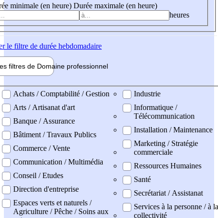
ée minimale (en heure)
Durée maximale (en heure)
heures
er
le filtre de durée hebdomadaire
les filtres de
Domaine pro
fessionnel
ne professionel
Achats / Comptabilité / Gestion
Industrie
Arts / Artisanat d'art
Informatique /
Télécommunication
Banque / Assurance
Installation / Maintenance
Bâtiment / Travaux Publics
Marketing / Stratégie
Commerce / Vente
commerciale
Communication / Multimédia
Ressources Humaines
Conseil / Etudes
Santé
Direction d'entreprise
Secrétariat / Assistanat
Espaces verts et naturels /
Services à la personne / à l
Agriculture / Pêche / Soins aux
collectivité