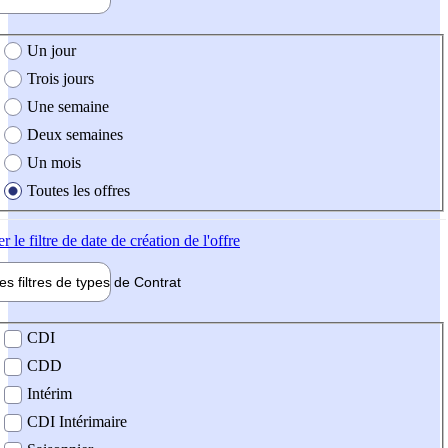
e création de l'offre
Un jour
Trois jours
Une semaine
Deux semaines
Un mois
Toutes les offres
er
le filtre de date de création de l'offre
les filtres de types de
Contrat
de contrat
CDI
CDD
Intérim
CDI Intérimaire