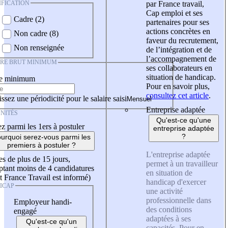
IFICATION
par France travail,
Cap emploi et ses
Cadre (2)
partenaires pour ses
actions concrètes en
Non cadre (8)
faveur du recrutement,
Non renseignée
de l’intégration et de
l’accompagnement de
IRE BRUT MINIMUM
ses collaborateurs en
situation de handicap.
re minimum
Pour en savoir plus,
consultez cet article
.
ssez une périodicité pour le salaire saisi
Entreprise adaptée
NITÉS
Qu'est-ce qu'une
z parmi les 1ers à postuler
entreprise adaptée
?
urquoi serez-vous parmi les
premiers à postuler ?
L'entreprise adaptée
es de plus de 15 jours,
permet à un travailleur
tant moins de 4 candidatures
en situation de
t France Travail est informé)
handicap d'exercer
ICAP
une activité
professionnelle dans
Employeur handi-
des conditions
engagé
adaptées à ses
Qu'est-ce qu'un
capacités. Pour en