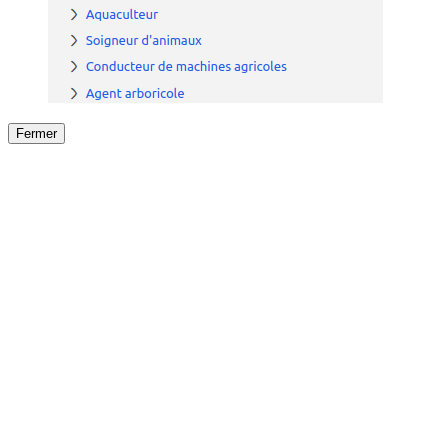
Fermer
Fermer
le détail de l'offre
/
Offre
sur
Offre précéden