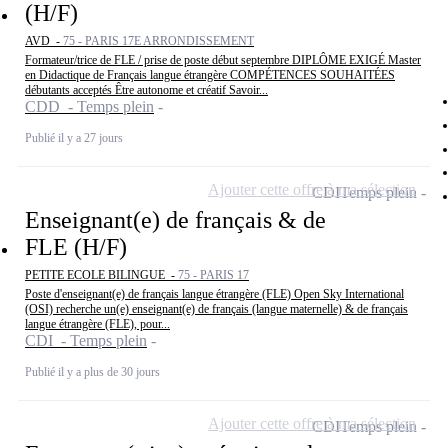
(H/F)
AVD -
75 - PARIS 17E ARRONDISSEMENT
Formateur/trice de FLE / prise de poste début septembre DIPLÔME EXIGÉ Master
en Didactique de Français langue étrangère COMPÉTENCES SOUHAITÉES
débutants acceptés Être autonome et créatif Savoir...
CDD - Temps plein
Publié il y a 27 jours
Ajouter cette offre à ma sélection
CDI
Temps plein
Enseignant(e) de français & de
FLE (H/F)
PETITE ECOLE BILINGUE -
75 - PARIS 17
Poste d'enseignant(e) de français langue étrangère (FLE) Open Sky International
(OSI) recherche un(e) enseignant(e) de français (langue maternelle) & de français
langue étrangère (FLE), pour...
CDI - Temps plein
Publié il y a plus de 30 jours
Ajouter cette offre à ma sélection
CDI
Temps plein