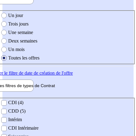
e création de l'offre
Un jour
Trois jours
Une semaine
Deux semaines
Un mois
Toutes les offres
er
le filtre de date de création de l'offre
les filtres de types de
Contrat
de contrat
CDI (4)
CDD (5)
Intérim
CDI Intérimaire