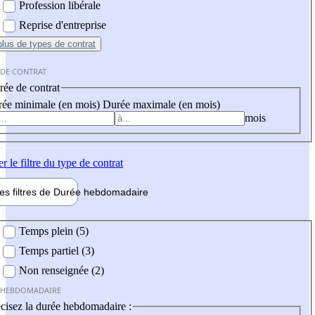
Profession libérale
Reprise d'entreprise
plus
de types de contrat
 DE CONTRAT
ée de contrat
ée minimale (en mois)
Durée maximale (en mois)
mois
er
le filtre du type de contrat
les filtres de
Durée hebdo
madaire
 hebdomadaire
Temps plein (5)
Temps partiel (3)
Non renseignée (2)
 HEBDOMADAIRE
cisez la durée hebdomadaire :