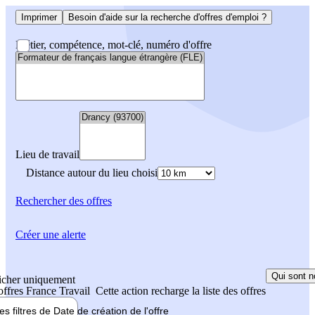
Imprimer
Besoin d'aide sur la recherche d'offres d'emploi ?
Métier, compétence, mot-clé, numéro d'offre
Lieu de travail
Distance autour du lieu choisi
Rechercher
des offres
Créer une alerte
Qui sont n
icher uniquement
 offres France Travail
Cette action recharge la liste des offres
les filtres de
Date de création
de l'offre