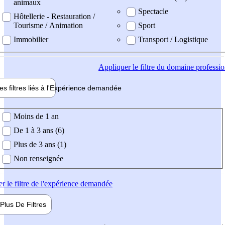
animaux
Spectacle
Hôtellerie - Restauration /
Tourisme / Animation
Sport
Immobilier
Transport / Logistique
Appliquer
le filtre du domaine professi
es filtres liés à l'
Expérience
demandée
ience demandée
Moins de 1 an
De 1 à 3 ans (6)
Plus de 3 ans (1)
Non renseignée
er
le filtre de l'expérience demandée
Plus De
Filtres