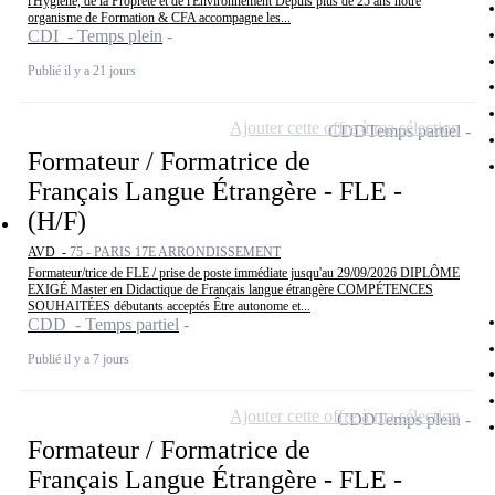
l'Hygiène, de la Propreté et de l'Environnement Depuis plus de 25 ans notre
organisme de Formation & CFA accompagne les...
CDI - Temps plein
Publié il y a 21 jours
Ajouter cette offre à ma sélection
CDD
Temps partiel
Formateur / Formatrice de
Français Langue Étrangère - FLE -
(H/F)
AVD -
75 - PARIS 17E ARRONDISSEMENT
Formateur/trice de FLE / prise de poste immédiate jusqu'au 29/09/2026 DIPLÔME
EXIGÉ Master en Didactique de Français langue étrangère COMPÉTENCES
SOUHAITÉES débutants acceptés Être autonome et...
CDD - Temps partiel
Publié il y a 7 jours
Ajouter cette offre à ma sélection
CDD
Temps plein
Formateur / Formatrice de
Français Langue Étrangère - FLE -