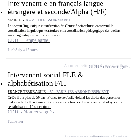
Intervenant-e en français langue
étrangère et seconde/Alpha (H/F)
MAIRIE -
94 - VILLIERS-SUR-MARNE
Le secteur linguistique et intégration du Centre Socioculturel comprend la
coordination linguistique territoriale et la coordination pédagogique des ateliers
sociolinguistiques : - La coordination...
CDD - Temps partiel
Publié il y a 17 jours
Ajouter cette offre à ma sélection
CDD
Non renseigné
Intervenant social FLE &
alphabétisation F/H
FRANCE TERRE ASILE -
75 - PARIS 1ER ARRONDISSEMENT
Créée il y a plus de 50 ans, France terre d'asile défend les droits des personnes
exilées à l'échelle nationale et européenne à travers des actions de plaidoyer et de
sensibilisation. L'association...
CDD - Non renseigné
Publié hier