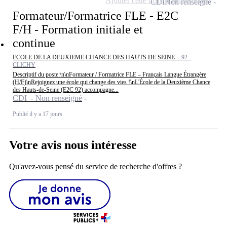
Ajouter cette offre à ma sélection
CDI
Non renseigné
Formateur/Formatrice FLE - E2C
F/H - Formation initiale et
continue
ECOLE DE LA DEUXIEME CHANCE DES HAUTS DE SEINE -
92 -
CLICHY
Descriptif du poste:\n\nFormateur / Formatrice FLE – Français Langue Étrangère
(H/F)\nRejoignez une école qui change des vies !\nL'École de la Deuxième Chance
des Hauts-de-Seine (E2C 92) accompagne...
CDI - Non renseigné
Publié il y a 17 jours
Votre avis nous intéresse
Qu'avez-vous pensé du service de recherche d'offres ?