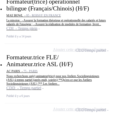
Formateur(trice) opérationnel
bilingue (Français/Chinois) (H/F)
MAE BOWL -
95 - ROISSY EN FRANCE
La mission : - Assurer la formation théorique et opérationnelle des salariés et futurs
salariés de l'enseigne ; - Assurer la réalisation de modules de formation, livret...
CDI - Temps plein
Publié il y a 14 jours
Ajouter cette offre à ma sélection
CDD
Temps partiel
Formateur.trice FLE/
Animateur.trice ASL (H/F)
AC PARIS -
75 - PARIS
Nous recherchons un(e) animateur(trice) pour nos Ateliers Sociolinguistiques
(ASL) à temps partiel (après-midi, soirées) **Qu'est-ce que les Ateliers
Sociolinguistiques (ASL) ?** Les Ateliers...
CDD - Temps partiel
Publié il y a 6 jours
Ajouter cette offre à ma sélection
CDD
Temps partiel