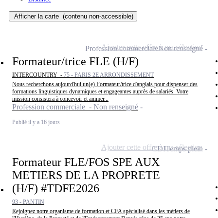
Afficher la carte
(contenu non-accessible)
Ajouter cette offre à ma sélection
Profession commerciale
Non renseigné
Formateur/trice FLE (H/F)
INTERCOUNTRY -
75 - PARIS 2E ARRONDISSEMENT
Nous recherchons aujourd'hui un(e) Formateur/trice d'anglais pour dispenser des
formations linguistiques dynamiques et engageantes auprès de salariés. Votre
mission consistera à concevoir et animer...
Profession commerciale - Non renseigné
Publié il y a 16 jours
Ajouter cette offre à ma sélection
CDI
Temps plein
Formateur FLE/FOS SPE AUX
METIERS DE LA PROPRETE
(H/F) #TDFE2026
93 - PANTIN
Rejoignez notre organisme de formation et CFA spécialisé dans les métiers de