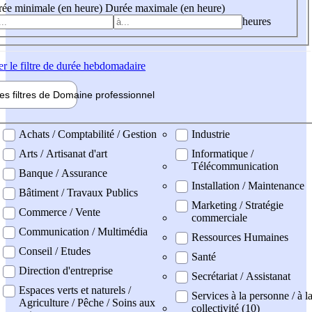
ée minimale (en heure)
Durée maximale (en heure)
heures
er
le filtre de durée hebdomadaire
les filtres de
Domaine pro
fessionnel
ne professionel
Achats / Comptabilité / Gestion
Industrie
Arts / Artisanat d'art
Informatique /
Télécommunication
Banque / Assurance
Installation / Maintenance
Bâtiment / Travaux Publics
Marketing / Stratégie
Commerce / Vente
commerciale
Communication / Multimédia
Ressources Humaines
Conseil / Etudes
Santé
Direction d'entreprise
Secrétariat / Assistanat
Espaces verts et naturels /
Services à la personne / à l
Agriculture / Pêche / Soins aux
collectivité (10)