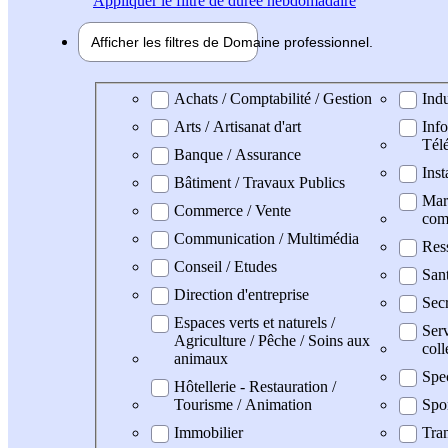
Appliquer
le filtre de durée hebdomadaire
Afficher les filtres de
Domaine pro
fessionnel
Domaine professionel
Achats / Comptabilité / Gestion
Indu
Arts / Artisanat d'art
Info
Tél
Banque / Assurance
Inst
Bâtiment / Travaux Publics
Mark
Commerce / Vente
com
Communication / Multimédia
Res
Conseil / Etudes
San
Direction d'entreprise
Secr
Espaces verts et naturels /
Serv
Agriculture / Pêche / Soins aux
coll
animaux
Spe
Hôtellerie - Restauration /
Tourisme / Animation
Spo
Immobilier
Tran