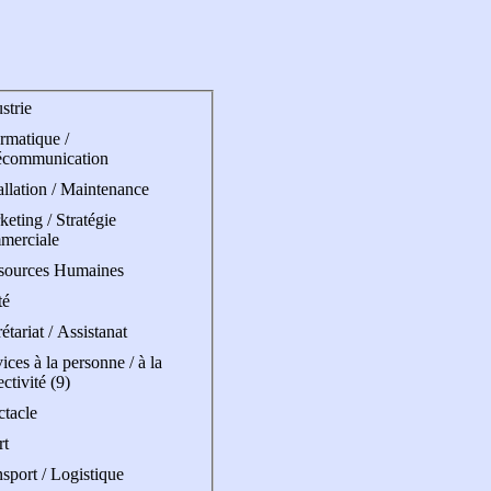
strie
rmatique /
écommunication
allation / Maintenance
eting / Stratégie
merciale
sources Humaines
té
étariat / Assistanat
ices à la personne / à la
ectivité (9)
ctacle
rt
sport / Logistique