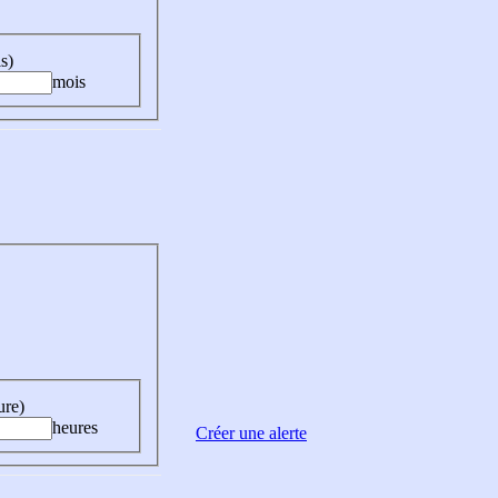
s)
mois
ure)
heures
Créer une alerte