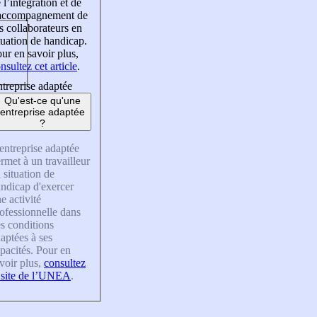
 l’intégration et de
’accompagnement de
s collaborateurs en
tuation de handicap.
ur en savoir plus,
nsultez cet article
.
treprise adaptée
Qu'est-ce qu'une
entreprise adaptée
?
entreprise adaptée
rmet à un travailleur
 situation de
ndicap d'exercer
e activité
ofessionnelle dans
s conditions
aptées à ses
pacités. Pour en
voir plus,
consultez
 site de l’UNEA
.