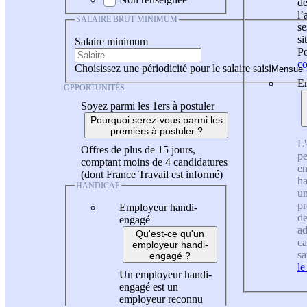
de
l
SALAIRE BRUT MINIMUM
se
si
Salaire minimum
Po
co
Choisissez une périodicité pour le salaire saisi
En
OPPORTUNITÉS
Soyez parmi les 1ers à postuler
Pourquoi serez-vous parmi les
premiers à postuler ?
L'
Offres de plus de 15 jours,
pe
comptant moins de 4 candidatures
en
(dont France Travail est informé)
ha
HANDICAP
un
pr
Employeur handi-
de
engagé
ad
Qu'est-ce qu'un
ca
employeur handi-
sa
engagé ?
le
Un employeur handi-
engagé est un
employeur reconnu