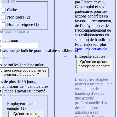
IFICATION
par France travail,
Cap emploi et ses
Cadre
partenaires pour ses
actions concrètes en
Non cadre (2)
faveur du recrutement,
Non renseignée (1)
de l’intégration et de
l’accompagnement de
IRE BRUT MINIMUM
ses collaborateurs en
situation de handicap.
re minimum
Pour en savoir plus,
consultez cet article
.
ssez une périodicité pour le salaire saisi
Entreprise adaptée
NITÉS
Qu'est-ce qu'une
z parmi les 1ers à postuler
entreprise adaptée
?
urquoi serez-vous parmi les
premiers à postuler ?
L'entreprise adaptée
es de plus de 15 jours,
permet à un travailleur
tant moins de 4 candidatures
en situation de
t France Travail est informé)
handicap d'exercer
ICAP
une activité
professionnelle dans
Employeur handi-
des conditions
engagé (1)
adaptées à ses
Qu'est-ce qu'un
capacités. Pour en