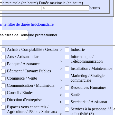
ée minimale (en heure)
Durée maximale (en heure)
heures
er
le filtre de durée hebdomadaire
les filtres de
Domaine pro
fessionnel
ne professionel
Achats / Comptabilité / Gestion
Industrie
Arts / Artisanat d'art
Informatique /
Télécommunication
Banque / Assurance
Installation / Maintenance
Bâtiment / Travaux Publics
Marketing / Stratégie
Commerce / Vente
commerciale
Communication / Multimédia
Ressources Humaines
Conseil / Etudes
Santé
Direction d'entreprise
Secrétariat / Assistanat
Espaces verts et naturels /
Services à la personne / à l
Agriculture / Pêche / Soins aux
collectivité (3)