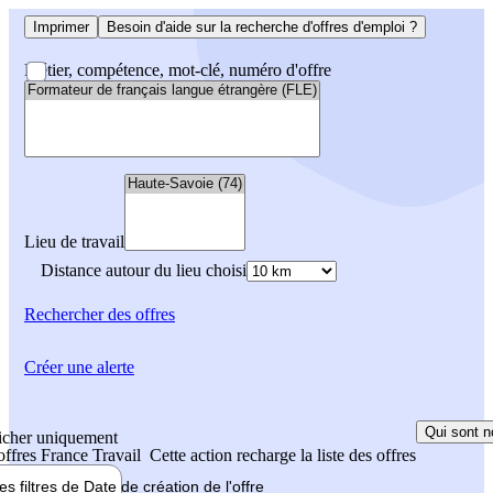
Imprimer
Besoin d'aide sur la recherche d'offres d'emploi ?
Métier, compétence, mot-clé, numéro d'offre
Lieu de travail
Distance autour du lieu choisi
Rechercher
des offres
Créer une alerte
Qui sont n
icher uniquement
 offres France Travail
Cette action recharge la liste des offres
les filtres de
Date de création
de l'offre