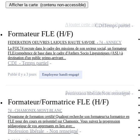
Afficher la carte
(contenu non-accessible)
Ajouter cette offre à ma sélection
CDI
Temps partiel
Formateur FLE (H/F)
FEDERATION OEUVRES LAIQUES HAUTE SAVOIE -
74 - ANNECY
La FOL74 recrute dans le cadre des missions de son secteur social, un formateur
FLE/compétence de base dans le cadre d'Ateliers Socio Linguistiques (ASL) à
destination d'un public primo-arrivant...
CDI - Temps partiel
Publié il y a 3 jours
Employeur handi-engagé
Ajouter cette offre à ma sélection
Profession libérale
Non renseigné
Formateur/Formatrice FLE (H/F)
74 - CHAMONIX-MONT-BLANC
Organisme de formation certifié Qualiopi recherche son formateur/sa formatrice en
FLE pour des cours en présentiel sur Chamonix. Vous suivez la progression
pédagogique de vos apprenants en lien avec...
Profession libérale - Non renseigné