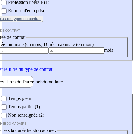
Profession libérale (1)
Reprise d'entreprise
plus
de types de contrat
 DE CONTRAT
ée de contrat
ée minimale (en mois)
Durée maximale (en mois)
mois
er
le filtre du type de contrat
les filtres de
Durée hebdo
madaire
 hebdomadaire
Temps plein
Temps partiel (1)
Non renseignée (2)
 HEBDOMADAIRE
cisez la durée hebdomadaire :