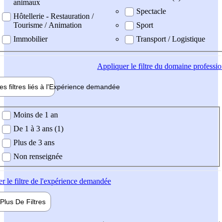
animaux
Spectacle
Hôtellerie - Restauration /
Tourisme / Animation
Sport
Immobilier
Transport / Logistique
Appliquer
le filtre du domaine professi
es filtres liés à l'
Expérience
demandée
ience demandée
Moins de 1 an
De 1 à 3 ans (1)
Plus de 3 ans
Non renseignée
er
le filtre de l'expérience demandée
Plus De
Filtres