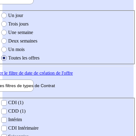
e création de l'offre
Un jour
Trois jours
Une semaine
Deux semaines
Un mois
Toutes les offres
er
le filtre de date de création de l'offre
les filtres de types de
Contrat
de contrat
CDI (1)
CDD (1)
Intérim
CDI Intérimaire