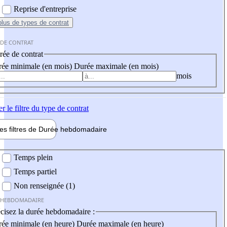
Reprise d'entreprise
plus
de types de contrat
 DE CONTRAT
ée de contrat
ée minimale (en mois)
Durée maximale (en mois)
mois
er
le filtre du type de contrat
les filtres de
Durée hebdo
madaire
 hebdomadaire
Temps plein
Temps partiel
Non renseignée (1)
 HEBDOMADAIRE
cisez la durée hebdomadaire :
ée minimale (en heure)
Durée maximale (en heure)