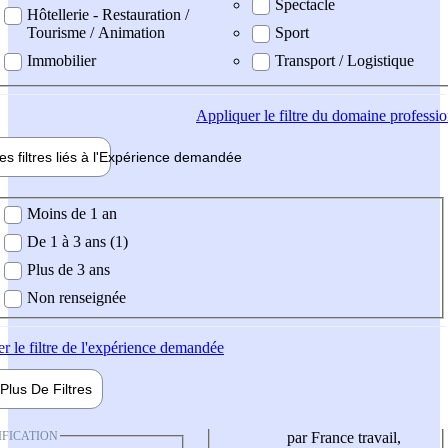
Spectacle
Hôtellerie - Restauration /
Tourisme / Animation
Sport
Immobilier
Transport / Logistique
Appliquer
le filtre du domaine professi
es filtres liés à l'
Expérience
demandée
ience demandée
Moins de 1 an
De 1 à 3 ans (1)
Plus de 3 ans
Non renseignée
er
le filtre de l'expérience demandée
Plus De
Filtres
IFICATION
par France travail,