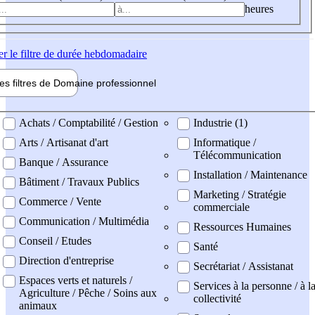
heures
er
le filtre de durée hebdomadaire
les filtres de
Domaine pro
fessionnel
ne professionel
Achats / Comptabilité / Gestion
Industrie (1)
Arts / Artisanat d'art
Informatique /
Télécommunication
Banque / Assurance
Installation / Maintenance
Bâtiment / Travaux Publics
Marketing / Stratégie
Commerce / Vente
commerciale
Communication / Multimédia
Ressources Humaines
Conseil / Etudes
Santé
Direction d'entreprise
Secrétariat / Assistanat
Espaces verts et naturels /
Services à la personne / à l
Agriculture / Pêche / Soins aux
collectivité
animaux