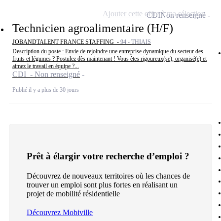
Ajouter cette offre à ma sélection
CDI
Non renseigné
Technicien agroalimentaire (H/F)
JOBANDTALENT FRANCE STAFFING -
94 - THIAIS
Description du poste : Envie de rejoindre une entreprise dynamique du secteur des
fruits et légumes ? Postulez dès maintenant ! Vous êtes rigoureux(se), organisé(e) et
aimez le travail en équipe ?...
CDI - Non renseigné
Publié il y a plus de 30 jours
Prêt à élargir votre recherche d’emploi ?
Découvrez de nouveaux territoires où les chances de
trouver un emploi sont plus fortes en réalisant un
projet de mobilité résidentielle
Découvrez Mobiville