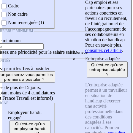
Cap emploi et ses
Cadre
partenaires pour ses
actions concrètes en
Non cadre
faveur du recrutement,
Non renseignée (1)
de l’intégration et de
l’accompagnement de
IRE BRUT MINIMUM
ses collaborateurs en
situation de handicap.
re minimum
Pour en savoir plus,
consultez cet article
.
ssez une périodicité pour le salaire saisi
Entreprise adaptée
NITÉS
Qu'est-ce qu'une
z parmi les 1ers à postuler
entreprise adaptée
?
urquoi serez-vous parmi les
premiers à postuler ?
L'entreprise adaptée
es de plus de 15 jours,
permet à un travailleur
tant moins de 4 candidatures
en situation de
t France Travail est informé)
handicap d'exercer
ICAP
une activité
professionnelle dans
Employeur handi-
des conditions
engagé
adaptées à ses
Qu'est-ce qu'un
capacités. Pour en
employeur handi-
savoir plus,
consultez