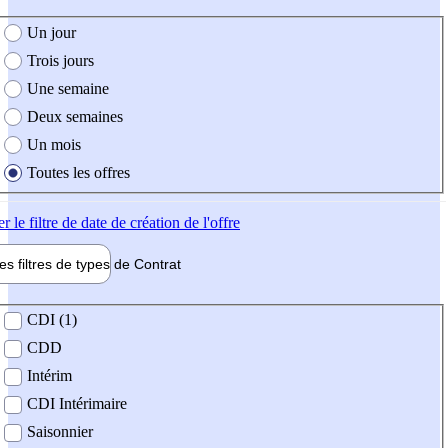
e création de l'offre
Un jour
Trois jours
Une semaine
Deux semaines
Un mois
Toutes les offres
er
le filtre de date de création de l'offre
les filtres de types de
Contrat
de contrat
CDI (1)
CDD
Intérim
CDI Intérimaire
Saisonnier