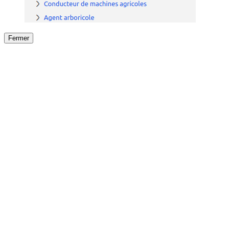
Fermer
Fermer
le détail de l'offre
/
Offre
sur
Offre précéden