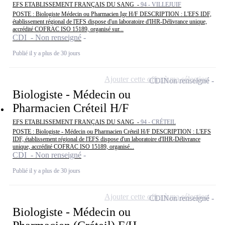
EFS ETABLISSEMENT FRANÇAIS DU SANG -
94 - VILLEJUIF
POSTE : Biologiste Médecin ou Pharmacien Igr H/F DESCRIPTION : L'EFS IDF,
établissement régional de l'EFS dispose d'un laboratoire d'IHR-Délivrance unique,
accrédité COFRAC ISO 15189, organisé sur...
CDI - Non renseigné
Publié il y a plus de 30 jours
Ajouter cette offre à ma sélection
CDI
Non renseigné
Biologiste - Médecin ou
Pharmacien Créteil H/F
EFS ETABLISSEMENT FRANÇAIS DU SANG -
94 - CRÉTEIL
POSTE : Biologiste - Médecin ou Pharmacien Créteil H/F DESCRIPTION : L'EFS
IDF, établissement régional de l'EFS dispose d'un laboratoire d'IHR-Délivrance
unique, accrédité COFRAC ISO 15189, organisé...
CDI - Non renseigné
Publié il y a plus de 30 jours
Ajouter cette offre à ma sélection
CDI
Non renseigné
Biologiste - Médecin ou