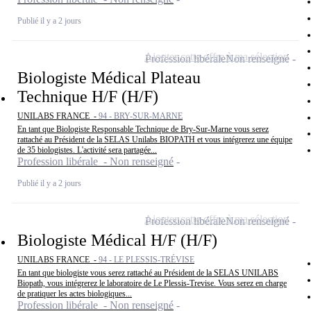
Publié il y a 2 jours
Ajouter cette offre à ma sélection
Profession libérale
Non renseigné
Biologiste Médical Plateau
Technique H/F (H/F)
UNILABS FRANCE -
94 - BRY-SUR-MARNE
En tant que Biologiste Responsable Technique de Bry-Sur-Marne vous serez
rattaché au Président de la SELAS Unilabs BIOPATH et vous intégrerez une équipe
de 35 biologistes. L'activité sera partagée...
Profession libérale - Non renseigné
Publié il y a 2 jours
Ajouter cette offre à ma sélection
Profession libérale
Non renseigné
Biologiste Médical H/F (H/F)
UNILABS FRANCE -
94 - LE PLESSIS-TRÉVISE
En tant que biologiste vous serez rattaché au Président de la SELAS UNILABS
Biopath, vous intégrerez le laboratoire de Le Plessis-Trevise. Vous serez en charge
de pratiquer les actes biologiques...
Profession libérale - Non renseigné