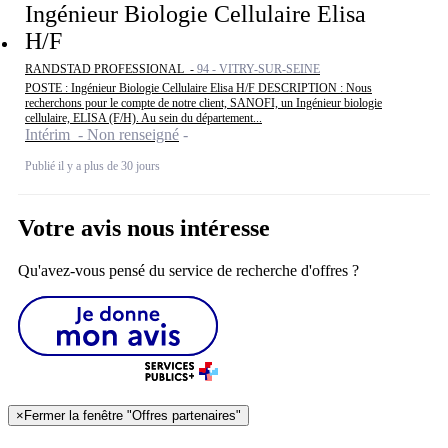
Ingénieur Biologie Cellulaire Elisa
H/F
RANDSTAD PROFESSIONAL -
94 - VITRY-SUR-SEINE
POSTE : Ingénieur Biologie Cellulaire Elisa H/F DESCRIPTION : Nous
recherchons pour le compte de notre client, SANOFI, un Ingénieur biologie
cellulaire, ELISA (F/H). Au sein du département...
Intérim - Non renseigné
Publié il y a plus de 30 jours
Votre avis nous intéresse
Qu'avez-vous pensé du service de recherche d'offres ?
×
Fermer la fenêtre "Offres partenaires"