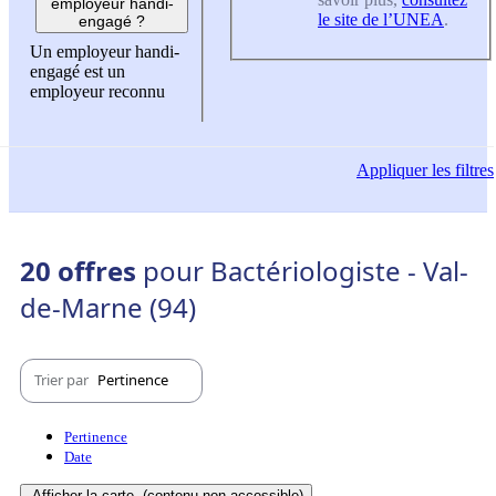
employeur handi-
le site de l’UNEA
.
engagé ?
Un employeur handi-
engagé est un
employeur reconnu
Appliquer
les filtres
20 offres
pour Bactériologiste - Val-
de-Marne (94)
Trier par
Pertinence
Pertinence
Date
Afficher la carte
(contenu non-accessible)