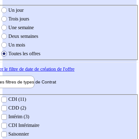
e création de l'offre
Un jour
Trois jours
Une semaine
Deux semaines
Un mois
Toutes les offres
er
le filtre de date de création de l'offre
les filtres de types de
Contrat
de contrat
CDI (11)
CDD (2)
Intérim (3)
CDI Intérimaire
Saisonnier