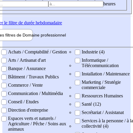
heures
er
le filtre de durée hebdomadaire
les filtres de
Domaine pro
fessionnel
ne professionel
Achats / Comptabilité / Gestion
Industrie (4)
Arts / Artisanat d'art
Informatique /
Télécommunication
Banque / Assurance
Installation / Maintenance
Bâtiment / Travaux Publics
Marketing / Stratégie
Commerce / Vente
commerciale
Communication / Multimédia
Ressources Humaines
Conseil / Etudes
Santé (12)
Direction d'entreprise
Secrétariat / Assistanat
Espaces verts et naturels /
Services à la personne / à l
Agriculture / Pêche / Soins aux
collectivité (4)
animaux