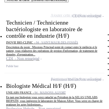
Ajouter cette offre à ma sélection
CDI
Non renseigné
Technicien / Technicienne
bactériologiste en laboratoire de
contrôle en industrie (H/F)
INOVIE BIO-CLINIC -
94 - SAINT-MAUR-DES-FOSSÉS
Description du poste : Missions Principal point de contact entre le médecin et le
patient, vous réaliserez des opérations de gestion d'information, de traitement de
données, d'organisation...
CDI - Non renseigné
Publié hier
Ajouter cette offre à ma sélection
Profession libérale
Non renseigné
Biologiste Médical H/F (H/F)
UNILABS FRANCE -
94 - MAISONS-ALFORT
En tant que biologiste vous serez rattaché au Président de la SELAS UNILABS
BIOPATH, vous intégrerez le laboratoire de Maison Alfort. Vous serez en charge de
pratiquer les actes biologiques...
Profession libérale - Non renseigné