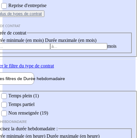
Reprise d'entreprise
plus
de types de contrat
 DE CONTRAT
ée de contrat
ée minimale (en mois)
Durée maximale (en mois)
mois
er
le filtre du type de contrat
les filtres de
Durée hebdo
madaire
 hebdomadaire
Temps plein (1)
Temps partiel
Non renseignée (19)
 HEBDOMADAIRE
cisez la durée hebdomadaire :
ée minimale (en heure)
Durée maximale (en heure)