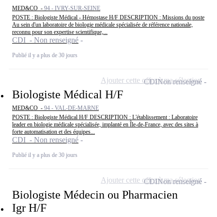
MED&CO -
94 - IVRY-SUR-SEINE
POSTE : Biologiste Médical - Hémostase H/F DESCRIPTION : Missions du poste
Au sein d'un laboratoire de biologie médicale spécialisée de référence nationale,
reconnu pour son expertise scientifique,...
CDI - Non renseigné
Publié il y a plus de 30 jours
Ajouter cette offre à ma sélection
CDI
Non renseigné
Biologiste Médical H/F
MED&CO -
94 - VAL-DE-MARNE
POSTE : Biologiste Médical H/F DESCRIPTION : L'établissement : Laboratoire
leader en biologie médicale spécialisée, implanté en Île-de-France, avec des sites à
forte automatisation et des équipes...
CDI - Non renseigné
Publié il y a plus de 30 jours
Ajouter cette offre à ma sélection
CDI
Non renseigné
Biologiste Médecin ou Pharmacien
Igr H/F