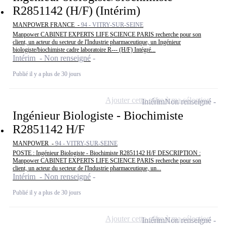
R2851142 (H/F) (Intérim)
MANPOWER FRANCE -
94 - VITRY-SUR-SEINE
Manpower CABINET EXPERTS LIFE SCIENCE PARIS recherche pour son
client, un acteur du secteur de l'Industrie pharmaceutique, un Ingénieur
biologiste/biochimiste cadre laboratoire R--- (H/F) Intégré...
Intérim - Non renseigné
Publié il y a plus de 30 jours
Ajouter cette offre à ma sélection
Intérim
Non renseigné
Ingénieur Biologiste - Biochimiste
R2851142 H/F
MANPOWER -
94 - VITRY-SUR-SEINE
POSTE : Ingénieur Biologiste - Biochimiste R2851142 H/F DESCRIPTION :
Manpower CABINET EXPERTS LIFE SCIENCE PARIS recherche pour son
client, un acteur du secteur de l'Industrie pharmaceutique, un...
Intérim - Non renseigné
Publié il y a plus de 30 jours
Ajouter cette offre à ma sélection
Intérim
Non renseigné