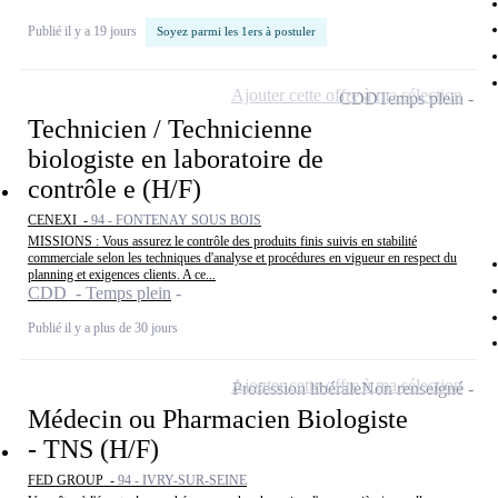
Publié il y a 19 jours
Soyez parmi les 1ers à postuler
Ajouter cette offre à ma sélection
CDD
Temps plein
Technicien / Technicienne
biologiste en laboratoire de
contrôle e (H/F)
CENEXI -
94 - FONTENAY SOUS BOIS
MISSIONS : Vous assurez le contrôle des produits finis suivis en stabilité
commerciale selon les techniques d'analyse et procédures en vigueur en respect du
planning et exigences clients. A ce...
CDD - Temps plein
Publié il y a plus de 30 jours
Ajouter cette offre à ma sélection
Profession libérale
Non renseigné
Médecin ou Pharmacien Biologiste
- TNS (H/F)
FED GROUP -
94 - IVRY-SUR-SEINE