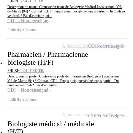
PHI-RH -
94 - CRÉTEIL
Description du poste : Contexte du poste de Biologiste Médical Localisation : Val-
de-Marne (94) * Contrat : CDI - Temps plein, possibilité temps partiel - Du lundi au
vendredi * Pas d'astreintes, ni...
CDI - Non renseigné
Publié il y a 30 jours
Ajouter cette offre à ma sélection
CDI
Non renseigné
Pharmacien / Pharmacienne
biologiste (H/F)
PHI-RH -
94 - CRÉTEIL
Description du poste : Contexte du poste de Pharmacien Biologiste Localisation :
Val-de-Marne (94) * Contrat : CDI - Temps plein, possibilité temps partiel - Du
lundi au vendredi * Pas d'astreintes,...
CDI - Non renseigné
Publié il y a 30 jours
Ajouter cette offre à ma sélection
CDI
Non renseigné
Biologiste médical / médicale
(H/F)