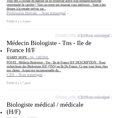
Vous êtes à l'écoute du marché ou en recherche active d'un première/nouvelle
opportunité de carrière ! Voici un poste qui pourrait vous intéresser... Suite à des
départs à la retraite prévus sur...
Profession libérale - Non renseigné
Publié il y a 3 jours
Ajouter cette offre à ma sélection
CDI
Non renseigné
Médecin Biologiste - Tns - Ile de
France H/F
HARRY HOPE -
94 - CRÉTEIL
POSTE : Médecin Biologiste - Tns - Ile de France H/F DESCRIPTION : Nous
recherchons des Biologistes H/F (TNS) en Ile De France. Ce que vous ferez chez
nos clients : Acteur.rice incontournable du...
CDI - Non renseigné
Publié il y a 7 jours
Ajouter cette offre à ma sélection
CDI
Non renseigné
Biologiste médical / médicale
(H/F)