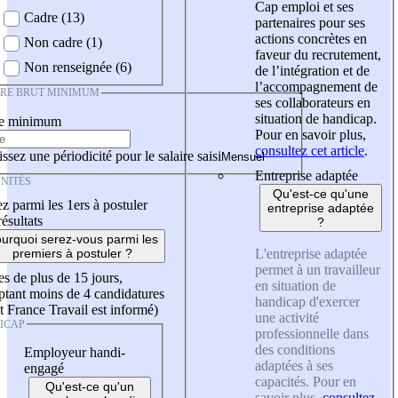
Cap emploi et ses
Cadre (13)
partenaires pour ses
actions concrètes en
Non cadre (1)
faveur du recrutement,
Non renseignée (6)
de l’intégration et de
l’accompagnement de
IRE BRUT MINIMUM
ses collaborateurs en
situation de handicap.
re minimum
Pour en savoir plus,
consultez cet article
.
ssez une périodicité pour le salaire saisi
Entreprise adaptée
NITÉS
Qu'est-ce qu'une
z parmi les 1ers à postuler
entreprise adaptée
résultats
?
urquoi serez-vous parmi les
L'entreprise adaptée
premiers à postuler ?
permet à un travailleur
es de plus de 15 jours,
en situation de
tant moins de 4 candidatures
handicap d'exercer
t France Travail est informé)
une activité
ICAP
professionnelle dans
des conditions
Employeur handi-
adaptées à ses
engagé
capacités. Pour en
Qu'est-ce qu'un
savoir plus,
consultez