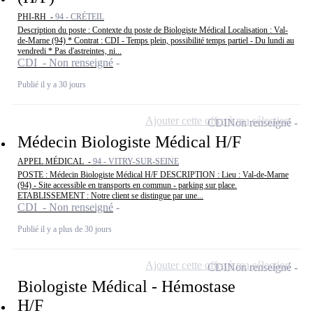
PHI-RH -
94 - CRÉTEIL
Description du poste : Contexte du poste de Biologiste Médical Localisation : Val-
de-Marne (94) * Contrat : CDI - Temps plein, possibilité temps partiel - Du lundi au
vendredi * Pas d'astreintes, ni...
CDI - Non renseigné
Publié il y a 30 jours
Ajouter cette offre à ma sélection
CDI
Non renseigné
Médecin Biologiste Médical H/F
APPEL MÉDICAL -
94 - VITRY-SUR-SEINE
POSTE : Médecin Biologiste Médical H/F DESCRIPTION : Lieu : Val-de-Marne
(94) - Site accessible en transports en commun - parking sur place.
ETABLISSEMENT : Notre client se distingue par une...
CDI - Non renseigné
Publié il y a plus de 30 jours
Ajouter cette offre à ma sélection
CDI
Non renseigné
Biologiste Médical - Hémostase
H/F