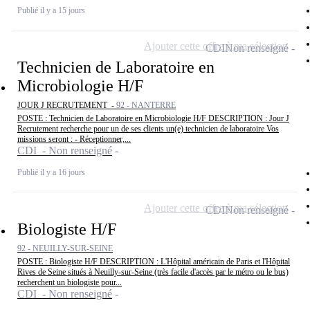
Publié il y a 15 jours
Ajouter cette offre à ma sélection
CDI
Non renseigné
Technicien de Laboratoire en
Microbiologie H/F
JOUR J RECRUTEMENT -
92 - NANTERRE
POSTE : Technicien de Laboratoire en Microbiologie H/F DESCRIPTION : Jour J
Recrutement recherche pour un de ses clients un(e) technicien de laboratoire Vos
missions seront : - Réceptionner,...
CDI - Non renseigné
Publié il y a 16 jours
Ajouter cette offre à ma sélection
CDI
Non renseigné
Biologiste H/F
92 - NEUILLY-SUR-SEINE
POSTE : Biologiste H/F DESCRIPTION : L'Hôpital américain de Paris et l'Hôpital
Rives de Seine situés à Neuilly-sur-Seine (très facile d'accès par le métro ou le bus)
recherchent un biologiste pour...
CDI - Non renseigné