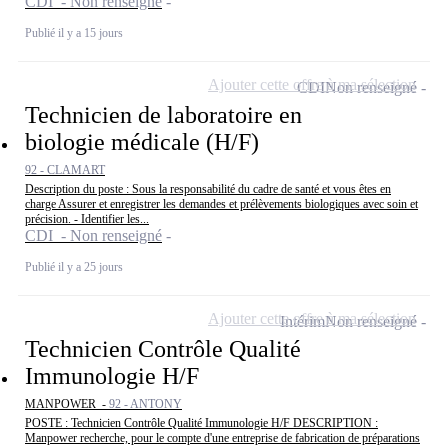
CDI - Non renseigné
Publié il y a 15 jours
Ajouter cette offre à ma sélection
CDI
Non renseigné
Technicien de laboratoire en
biologie médicale (H/F)
92 - CLAMART
Description du poste : Sous la responsabilité du cadre de santé et vous êtes en
charge Assurer et enregistrer les demandes et prélèvements biologiques avec soin et
précision. - Identifier les...
CDI - Non renseigné
Publié il y a 25 jours
Ajouter cette offre à ma sélection
Intérim
Non renseigné
Technicien Contrôle Qualité
Immunologie H/F
MANPOWER -
92 - ANTONY
POSTE : Technicien Contrôle Qualité Immunologie H/F DESCRIPTION :
Manpower recherche, pour le compte d'une entreprise de fabrication de préparations