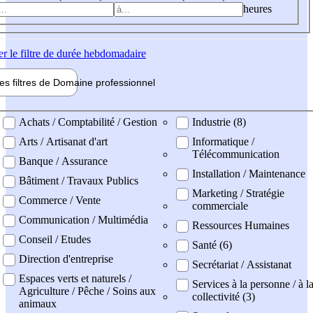
heures
er
le filtre de durée hebdomadaire
les filtres de
Domaine pro
fessionnel
ne professionel
Achats / Comptabilité / Gestion
Industrie (8)
Arts / Artisanat d'art
Informatique /
Télécommunication
Banque / Assurance
Installation / Maintenance
Bâtiment / Travaux Publics
Marketing / Stratégie
Commerce / Vente
commerciale
Communication / Multimédia
Ressources Humaines
Conseil / Etudes
Santé (6)
Direction d'entreprise
Secrétariat / Assistanat
Espaces verts et naturels /
Services à la personne / à l
Agriculture / Pêche / Soins aux
collectivité (3)
animaux