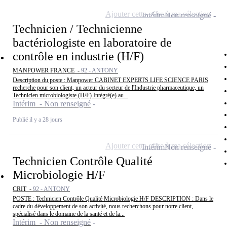
Ajouter cette offre à ma sélection
Intérim
Non renseigné
Technicien / Technicienne
bactériologiste en laboratoire de
contrôle en industrie (H/F)
MANPOWER FRANCE -
92 - ANTONY
Description du poste : Manpower CABINET EXPERTS LIFE SCIENCE PARIS
recherche pour son client, un acteur du secteur de l'Industrie pharmaceutique, un
Technicien microbiologiste (H/F) Intégré(e) au...
Intérim - Non renseigné
Publié il y a 28 jours
Ajouter cette offre à ma sélection
Intérim
Non renseigné
Technicien Contrôle Qualité
Microbiologie H/F
CRIT -
92 - ANTONY
POSTE : Technicien Contrôle Qualité Microbiologie H/F DESCRIPTION : Dans le
cadre du développement de son activité, nous recherchons pour notre client,
spécialisé dans le domaine de la santé et de la...
Intérim - Non renseigné