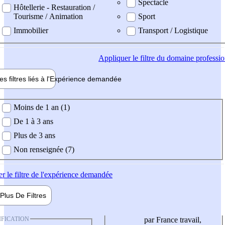
Spectacle
Hôtellerie - Restauration /
Tourisme / Animation
Sport
Immobilier
Transport / Logistique
Appliquer
le filtre du domaine professi
es filtres liés à l'
Expérience
demandée
ience demandée
Moins de 1 an (1)
De 1 à 3 ans
Plus de 3 ans
Non renseignée (7)
er
le filtre de l'expérience demandée
Plus De
Filtres
IFICATION
par France travail,