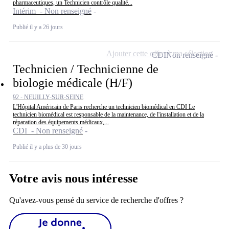
pharmaceutiques, un Technicien contrôle qualité...
Intérim - Non renseigné
Publié il y a 26 jours
Ajouter cette offre à ma sélection
CDI
Non renseigné
Technicien / Technicienne de
biologie médicale (H/F)
92 - NEUILLY-SUR-SEINE
L'Hôpital Américain de Paris recherche un technicien biomédical en CDI Le
technicien biomédical est responsable de la maintenance, de l'installation et de la
réparation des équipements médicaux,...
CDI - Non renseigné
Publié il y a plus de 30 jours
Votre avis nous intéresse
Qu'avez-vous pensé du service de recherche d'offres ?