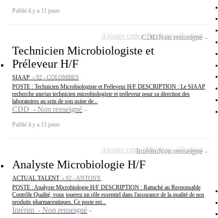
Publié il y a 11 jours
Ajouter cette offre à ma sélection
CDD
Non renseigné
Technicien Microbiologiste et
Préleveur H/F
SIAAP -
92 - COLOMBES
POSTE : Technicien Microbiologiste et Préleveur H/F DESCRIPTION : Le SIAAP
recherche une/un technicien microbiologiste et préleveur pour sa direction des
laboratoires au sein de son usine de...
CDD - Non renseigné
Publié il y a 15 jours
Ajouter cette offre à ma sélection
Intérim
Non renseigné
Analyste Microbiologie H/F
ACTUAL TALENT -
92 - ANTONY
POSTE : Analyste Microbiologie H/F DESCRIPTION : Rattaché au Responsable
Contrôle Qualité, vous jouerez un rôle essentiel dans l'assurance de la qualité de nos
produits pharmaceutiques. Ce poste est...
Intérim - Non renseigné