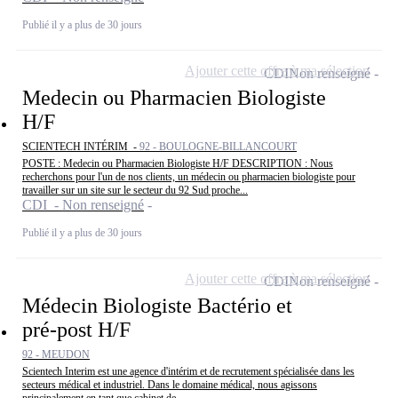
Publié il y a plus de 30 jours
Ajouter cette offre à ma sélection
CDI
Non renseigné
Medecin ou Pharmacien Biologiste
H/F
SCIENTECH INTÉRIM -
92 - BOULOGNE-BILLANCOURT
POSTE : Medecin ou Pharmacien Biologiste H/F DESCRIPTION : Nous
recherchons pour l'un de nos clients, un médecin ou pharmacien biologiste pour
travailler sur un site sur le secteur du 92 Sud proche...
CDI - Non renseigné
Publié il y a plus de 30 jours
Ajouter cette offre à ma sélection
CDI
Non renseigné
Médecin Biologiste Bactério et
pré-post H/F
92 - MEUDON
Scientech Interim est une agence d'intérim et de recrutement spécialisée dans les
secteurs médical et industriel. Dans le domaine médical, nous agissons
principalement en tant que cabinet de...