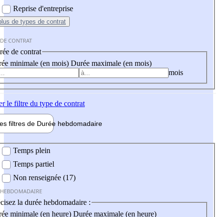
Reprise d'entreprise
plus
de types de contrat
 DE CONTRAT
ée de contrat
ée minimale (en mois)
Durée maximale (en mois)
mois
er
le filtre du type de contrat
les filtres de
Durée hebdo
madaire
 hebdomadaire
Temps plein
Temps partiel
Non renseignée (17)
 HEBDOMADAIRE
cisez la durée hebdomadaire :
ée minimale (en heure)
Durée maximale (en heure)