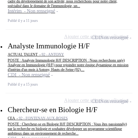
cadre du développement de son activité, nous recherchons pour notre client,
spécialisé dans le domaine de l'immunologie, un...
Intérim - Non renseigné
Publié il y a 11 jours
Ajouter cette offre à ma sélection
CDI
Non renseigné
Analyste Immunologie H/F
ACTUAL TALENT -
92 - ANTONY
POSTE : Analyste Immunologie H/F DESCRIPTION : Nous recherchons un(e)
Analyste en Immunologie (H/F) pour rejoindre notre équipe dynamique en mission
d'intérim d'un mois à Antony, Hauts-de-Seine (92)....
CDI - Non renseigné
Publié il y a 15 jours
Ajouter cette offre à ma sélection
CDI
Non renseigné
Chercheur-se en Biologie H/F
CEA -
92 - FONTENAY-AUX-ROSES
POSTE : Chercheur-se en Biologie H/F DESCRIPTION : Vous êtes passionné(e)
par la recherche en biologie et souhaitez développer un programme scientifique
ambitieux dans un environnement de recherche...