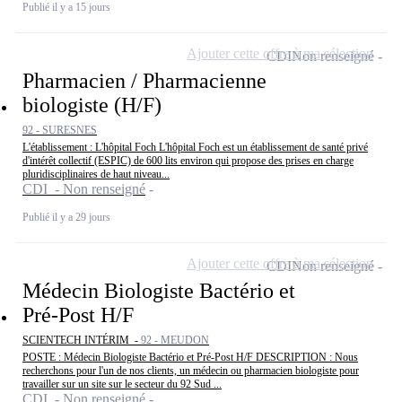
Publié il y a 15 jours
Ajouter cette offre à ma sélection
CDI
Non renseigné
Pharmacien / Pharmacienne
biologiste (H/F)
92 - SURESNES
L'établissement : L'hôpital Foch L'hôpital Foch est un établissement de santé privé
d'intérêt collectif (ESPIC) de 600 lits environ qui propose des prises en charge
pluridisciplinaires de haut niveau...
CDI - Non renseigné
Publié il y a 29 jours
Ajouter cette offre à ma sélection
CDI
Non renseigné
Médecin Biologiste Bactério et
Pré-Post H/F
SCIENTECH INTÉRIM -
92 - MEUDON
POSTE : Médecin Biologiste Bactério et Pré-Post H/F DESCRIPTION : Nous
recherchons pour l'un de nos clients, un médecin ou pharmacien biologiste pour
travailler sur un site sur le secteur du 92 Sud ...
CDI - Non renseigné