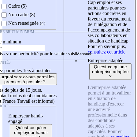
Cap emploi et ses
Cadre (5)
partenaires pour ses
actions concrètes en
Non cadre (8)
faveur du recrutement,
Non renseignée (4)
de l’intégration et de
l’accompagnement de
IRE BRUT MINIMUM
ses collaborateurs en
situation de handicap.
re minimum
Pour en savoir plus,
consultez cet article
.
ssez une périodicité pour le salaire saisi
Entreprise adaptée
NITÉS
Qu'est-ce qu'une
z parmi les 1ers à postuler
entreprise adaptée
?
urquoi serez-vous parmi les
premiers à postuler ?
L'entreprise adaptée
es de plus de 15 jours,
permet à un travailleur
tant moins de 4 candidatures
en situation de
t France Travail est informé)
handicap d'exercer
ICAP
une activité
professionnelle dans
Employeur handi-
des conditions
engagé
adaptées à ses
Qu'est-ce qu'un
capacités. Pour en
employeur handi-
savoir plus,
consultez