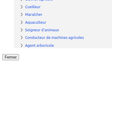
Fermer
Fermer
le détail de l'offre
/
Offre
sur
Offre précéden