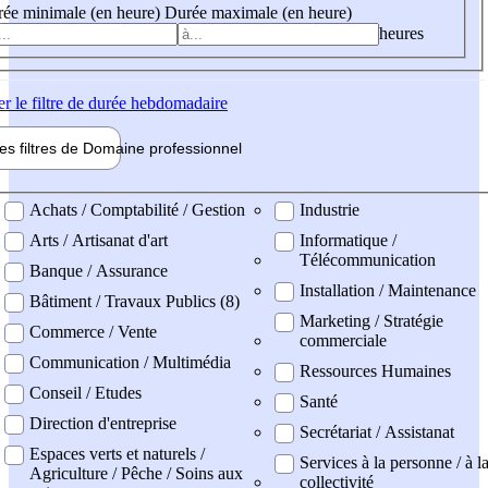
ée minimale (en heure)
Durée maximale (en heure)
heures
er
le filtre de durée hebdomadaire
les filtres de
Domaine pro
fessionnel
ne professionel
Achats / Comptabilité / Gestion
Industrie
Arts / Artisanat d'art
Informatique /
Télécommunication
Banque / Assurance
Installation / Maintenance
Bâtiment / Travaux Publics (8)
Marketing / Stratégie
Commerce / Vente
commerciale
Communication / Multimédia
Ressources Humaines
Conseil / Etudes
Santé
Direction d'entreprise
Secrétariat / Assistanat
Espaces verts et naturels /
Services à la personne / à l
Agriculture / Pêche / Soins aux
collectivité