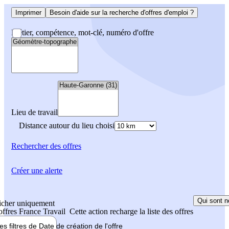
Imprimer
Besoin d'aide sur la recherche d'offres d'emploi ?
Métier, compétence, mot-clé, numéro d'offre
Lieu de travail
Distance autour du lieu choisi
Rechercher
des offres
Créer une alerte
Qui sont n
icher uniquement
 offres France Travail
Cette action recharge la liste des offres
les filtres de
Date de création
de l'offre