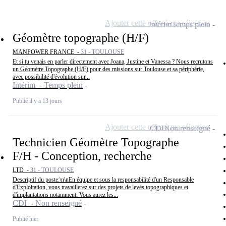
Ajouter cette offre à ma sélection
Intérim
Temps plein
Géomètre topographe (H/F)
MANPOWER FRANCE -
31 - TOULOUSE
Et si tu venais en parler directement avec Joana, Justine et Vanessa ? Nous recrutons
un Géomètre Topographe (H/F) pour des missions sur Toulouse et sa périphérie,
avec possibilité d'évolution sur...
Intérim - Temps plein
Publié il y a 13 jours
Ajouter cette offre à ma sélection
CDI
Non renseigné
Technicien Géomètre Topographe
F/H - Conception, recherche
LTD -
31 - TOULOUSE
Descriptif du poste:\n\nEn équipe et sous la responsabilité d'un Responsable
d'Exploitation, vous travaillerez sur des projets de levés topographiques et
d'implantations notamment. Vous aurez les...
CDI - Non renseigné
Publié hier