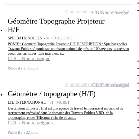
Ajouter cette offre à ma sélection
CDI
Non renseigné
Géomètre Topographe Projeteur
H/F
SPIE BATIGNOLLES -
31 - TOULOUSE
POSTE : Géomètre Topographe Projeteur H/F DESCRIPTION : Spie batignolles
Travaux Publics s'appuie sur un réseau national de près de 100 agences, ancrées au
coeur des territoires. Elle intervient à...
CDI - Non renseigné
Publié il y a 15 jours
Ajouter cette offre à ma sélection
CDI
Non renseigné
Géomètre / topographe (H/F)
LTD INTERNATIONAL -
31 - MURET
Description du poste : LTd est une agence de travail temporaire et un cabinet de
recrutement spécialisé dans le domaine des Travaux Publics VRD, de la
topographie, et des Télécoms riche de 20 ans...
CDI - Non renseigné
Publié il y a 22 jours