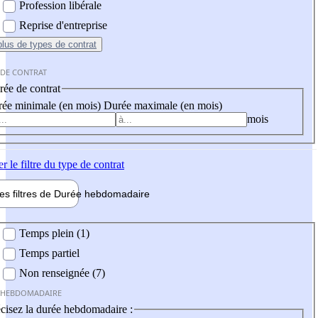
Profession libérale
Reprise d'entreprise
plus
de types de contrat
 DE CONTRAT
ée de contrat
ée minimale (en mois)
Durée maximale (en mois)
mois
er
le filtre du type de contrat
les filtres de
Durée hebdo
madaire
 hebdomadaire
Temps plein (1)
Temps partiel
Non renseignée (7)
 HEBDOMADAIRE
cisez la durée hebdomadaire :