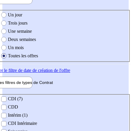
e création de l'offre
Un jour
Trois jours
Une semaine
Deux semaines
Un mois
Toutes les offres
er
le filtre de date de création de l'offre
les filtres de types de
Contrat
de contrat
CDI (7)
CDD
Intérim (1)
CDI Intérimaire