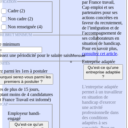
IFICATION
par France travail,
Cap emploi et ses
Cadre (2)
partenaires pour ses
actions concrètes en
Non cadre (2)
faveur du recrutement,
Non renseignée (4)
de l’intégration et de
l’accompagnement de
IRE BRUT MINIMUM
ses collaborateurs en
situation de handicap.
re minimum
Pour en savoir plus,
consultez cet article
.
ssez une périodicité pour le salaire saisi
Entreprise adaptée
NITÉS
Qu'est-ce qu'une
z parmi les 1ers à postuler
entreprise adaptée
?
urquoi serez-vous parmi les
premiers à postuler ?
L'entreprise adaptée
es de plus de 15 jours,
permet à un travailleur
tant moins de 4 candidatures
en situation de
t France Travail est informé)
handicap d'exercer
ICAP
une activité
professionnelle dans
Employeur handi-
des conditions
engagé
adaptées à ses
Qu'est-ce qu'un
capacités. Pour en