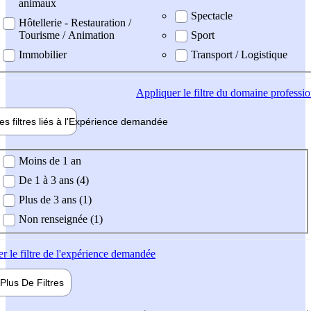
animaux
Spectacle
Hôtellerie - Restauration /
Tourisme / Animation
Sport
Immobilier
Transport / Logistique
Appliquer
le filtre du domaine professi
es filtres liés à l'
Expérience
demandée
ience demandée
Moins de 1 an
De 1 à 3 ans (4)
Plus de 3 ans (1)
Non renseignée (1)
er
le filtre de l'expérience demandée
Plus De
Filtres