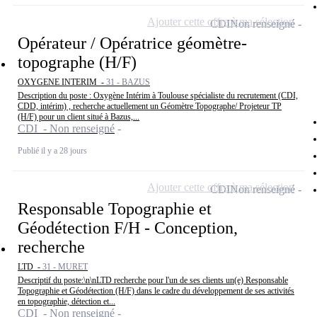
Ajouter cette offre à ma sélection
CDI
Non renseigné
Opérateur / Opératrice géomètre-
topographe (H/F)
OXYGENE INTERIM -
31 - BAZUS
Description du poste : Oxygène Intérim à Toulouse spécialiste du recrutement (CDI,
CDD, intérim) , recherche actuellement un Géomètre Topographe/ Projeteur TP
(H/F) pour un client situé à Bazus,...
CDI - Non renseigné
Publié il y a 28 jours
Ajouter cette offre à ma sélection
CDI
Non renseigné
Responsable Topographie et
Géodétection F/H - Conception,
recherche
LTD -
31 - MURET
Descriptif du poste:\n\nLTD recherche pour l'un de ses clients un(e) Responsable
Topographie et Géodétection (H/F) dans le cadre du développement de ses activités
en topographie, détection et...
CDI - Non renseigné