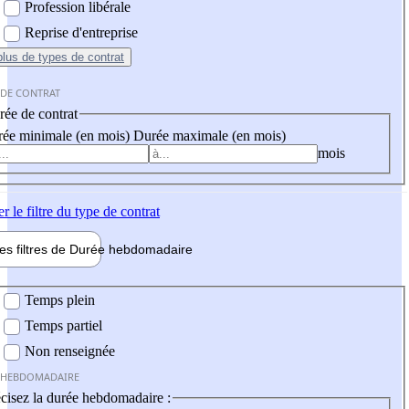
Profession libérale
Reprise d'entreprise
plus
de types de contrat
 DE CONTRAT
ée de contrat
ée minimale (en mois)
Durée maximale (en mois)
mois
er
le filtre du type de contrat
les filtres de
Durée hebdo
madaire
 hebdomadaire
Temps plein
Temps partiel
Non renseignée
 HEBDOMADAIRE
cisez la durée hebdomadaire :