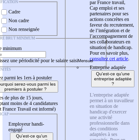
IFICATION
par France travail,
Cap emploi et ses
Cadre
partenaires pour ses
actions concrètes en
Non cadre
faveur du recrutement,
Non renseignée
de l’intégration et de
l’accompagnement de
IRE BRUT MINIMUM
ses collaborateurs en
situation de handicap.
re minimum
Pour en savoir plus,
consultez cet article
.
ssez une périodicité pour le salaire saisi
Entreprise adaptée
NITÉS
Qu'est-ce qu'une
z parmi les 1ers à postuler
entreprise adaptée
?
urquoi serez-vous parmi les
premiers à postuler ?
L'entreprise adaptée
es de plus de 15 jours,
permet à un travailleur
tant moins de 4 candidatures
en situation de
t France Travail est informé)
handicap d'exercer
ICAP
une activité
professionnelle dans
Employeur handi-
des conditions
engagé
adaptées à ses
Qu'est-ce qu'un
capacités. Pour en