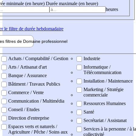
ée minimale (en heure)
Durée maximale (en heure)
heures
er
le filtre de durée hebdomadaire
les filtres de
Domaine pro
fessionnel
ne professionel
Achats / Comptabilité / Gestion
Industrie
Arts / Artisanat d'art
Informatique /
Télécommunication
Banque / Assurance
Installation / Maintenance
Bâtiment / Travaux Publics
Marketing / Stratégie
Commerce / Vente
commerciale
Communication / Multimédia
Ressources Humaines
Conseil / Etudes
Santé
Direction d'entreprise
Secrétariat / Assistanat
Espaces verts et naturels /
Services à la personne / à l
Agriculture / Pêche / Soins aux
collectivité