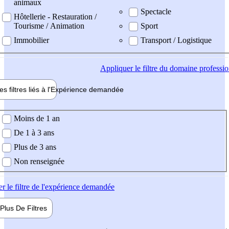
animaux
Spectacle
Hôtellerie - Restauration /
Tourisme / Animation
Sport
Immobilier
Transport / Logistique
Appliquer
le filtre du domaine professi
es filtres liés à l'
Expérience
demandée
ience demandée
Moins de 1 an
De 1 à 3 ans
Plus de 3 ans
Non renseignée
er
le filtre de l'expérience demandée
Plus De
Filtres