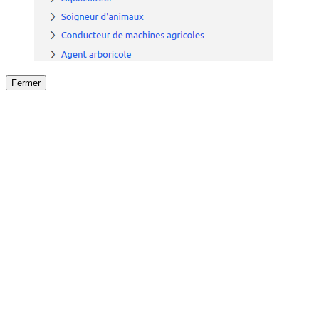
Fermer
Fermer
le détail de l'offre
/
Offre
sur
Offre précéden