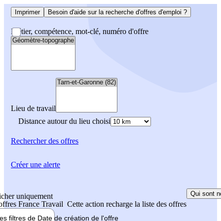
Imprimer
Besoin d'aide sur la recherche d'offres d'emploi ?
Métier, compétence, mot-clé, numéro d'offre
Lieu de travail
Distance autour du lieu choisi
Rechercher
des offres
Créer une alerte
Qui sont n
icher uniquement
 offres France Travail
Cette action recharge la liste des offres
les filtres de
Date de création
de l'offre