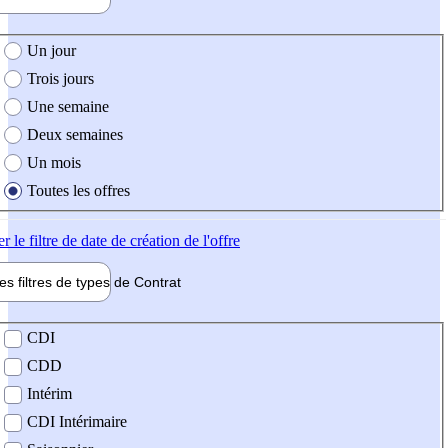
e création de l'offre
Un jour
Trois jours
Une semaine
Deux semaines
Un mois
Toutes les offres
er
le filtre de date de création de l'offre
les filtres de types de
Contrat
de contrat
CDI
CDD
Intérim
CDI Intérimaire