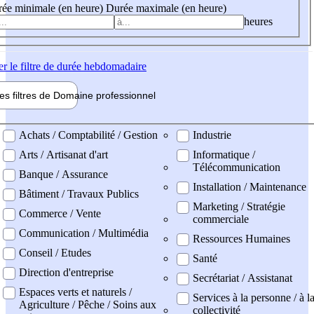
ée minimale (en heure)
Durée maximale (en heure)
heures
er
le filtre de durée hebdomadaire
les filtres de
Domaine pro
fessionnel
ne professionel
Achats / Comptabilité / Gestion
Industrie
Arts / Artisanat d'art
Informatique /
Télécommunication
Banque / Assurance
Installation / Maintenance
Bâtiment / Travaux Publics
Marketing / Stratégie
Commerce / Vente
commerciale
Communication / Multimédia
Ressources Humaines
Conseil / Etudes
Santé
Direction d'entreprise
Secrétariat / Assistanat
Espaces verts et naturels /
Services à la personne / à l
Agriculture / Pêche / Soins aux
collectivité