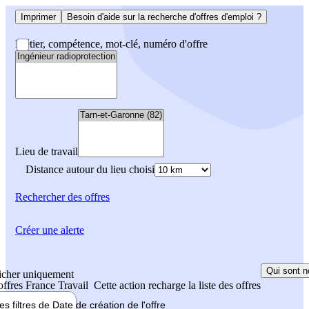
Imprimer
Besoin d'aide sur la recherche d'offres d'emploi ?
Métier, compétence, mot-clé, numéro d'offre
Lieu de travail
Distance autour du lieu choisi
Rechercher
des offres
Créer une alerte
Qui sont n
icher uniquement
 offres France Travail
Cette action recharge la liste des offres
les filtres de
Date de création
de l'offre