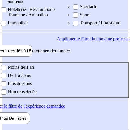
animaux
Spectacle
Hôtellerie - Restauration /
Tourisme / Animation
Sport
Immobilier
Transport / Logistique
Appliquer
le filtre du domaine professi
es filtres liés à l'
Expérience
demandée
ience demandée
Moins de 1 an
De 1 à 3 ans
Plus de 3 ans
Non renseignée
er
le filtre de l'expérience demandée
Plus De
Filtres