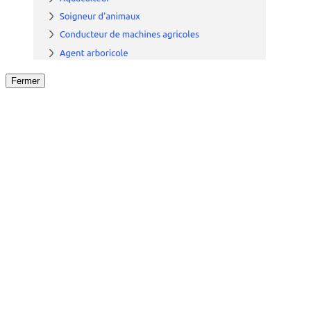
Fermer
Fermer
le détail de l'offre
/
Offre
sur
Offre précéden