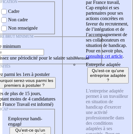
IFICATION
par France travail,
Cap emploi et ses
Cadre
partenaires pour ses
actions concrètes en
Non cadre
faveur du recrutement,
Non renseignée
de l’intégration et de
l’accompagnement de
IRE BRUT MINIMUM
ses collaborateurs en
situation de handicap.
re minimum
Pour en savoir plus,
consultez cet article
.
ssez une périodicité pour le salaire saisi
Entreprise adaptée
NITÉS
Qu'est-ce qu'une
z parmi les 1ers à postuler
entreprise adaptée
?
urquoi serez-vous parmi les
premiers à postuler ?
L'entreprise adaptée
es de plus de 15 jours,
permet à un travailleur
tant moins de 4 candidatures
en situation de
t France Travail est informé)
handicap d'exercer
ICAP
une activité
professionnelle dans
Employeur handi-
des conditions
engagé
adaptées à ses
Qu'est-ce qu'un
capacités. Pour en