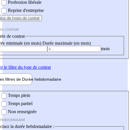
Profession libérale
Reprise d'entreprise
plus
de types de contrat
 DE CONTRAT
ée de contrat
ée minimale (en mois)
Durée maximale (en mois)
mois
er
le filtre du type de contrat
les filtres de
Durée hebdo
madaire
 hebdomadaire
Temps plein
Temps partiel
Non renseignée
 HEBDOMADAIRE
cisez la durée hebdomadaire :