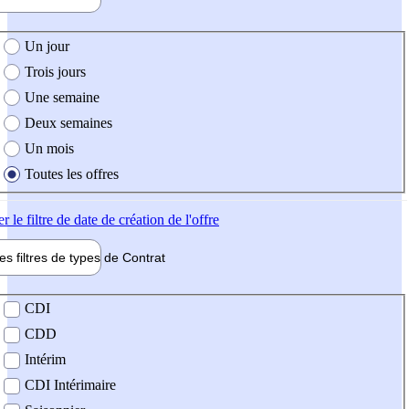
e création de l'offre
Un jour
Trois jours
Une semaine
Deux semaines
Un mois
Toutes les offres
er
le filtre de date de création de l'offre
les filtres de types de
Contrat
de contrat
CDI
CDD
Intérim
CDI Intérimaire