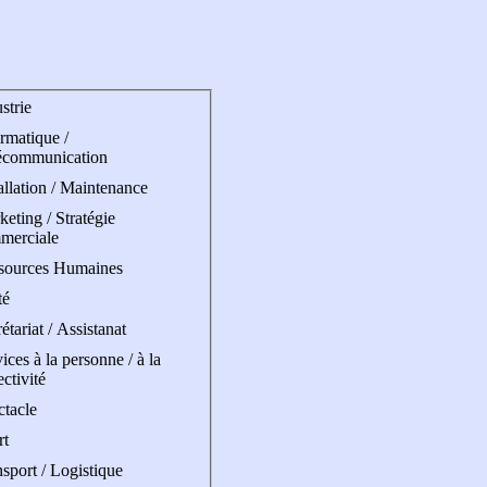
strie
rmatique /
écommunication
allation / Maintenance
eting / Stratégie
merciale
sources Humaines
té
étariat / Assistanat
ices à la personne / à la
ectivité
ctacle
rt
sport / Logistique