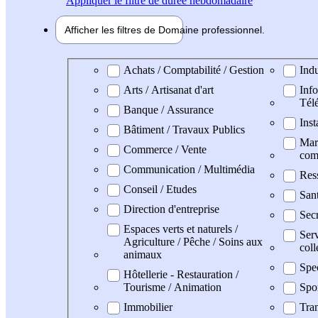
Appliquer
le filtre de durée hebdomadaire
Afficher les filtres de
Domaine pro
fessionnel
Domaine professionel
Achats / Comptabilité / Gestion
Indu
Arts / Artisanat d'art
Info
Tél
Banque / Assurance
Inst
Bâtiment / Travaux Publics
Mark
Commerce / Vente
com
Communication / Multimédia
Res
Conseil / Etudes
San
Direction d'entreprise
Secr
Espaces verts et naturels /
Serv
Agriculture / Pêche / Soins aux
coll
animaux
Spe
Hôtellerie - Restauration /
Tourisme / Animation
Spo
Immobilier
Tran