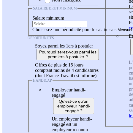
de
l
SALAIRE BRUT MINIMUM
se
si
Salaire minimum
Po
co
Choisissez une périodicité pour le salaire saisi
En
OPPORTUNITÉS
Soyez parmi les 1ers à postuler
Pourquoi serez-vous parmi les
premiers à postuler ?
L'
Offres de plus de 15 jours,
pe
comptant moins de 4 candidatures
en
(dont France Travail est informé)
ha
HANDICAP
un
pr
Employeur handi-
de
engagé
ad
Qu'est-ce qu'un
ca
employeur handi-
sa
engagé ?
le
Un employeur handi-
engagé est un
employeur reconnu