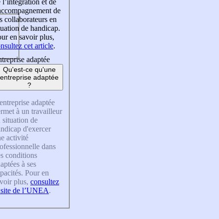
 l’intégration et de
’accompagnement de
s collaborateurs en
tuation de handicap.
ur en savoir plus,
nsultez cet article
.
treprise adaptée
Qu'est-ce qu'une
entreprise adaptée
?
entreprise adaptée
rmet à un travailleur
 situation de
ndicap d'exercer
e activité
ofessionnelle dans
s conditions
aptées à ses
pacités. Pour en
voir plus,
consultez
 site de l’UNEA
.