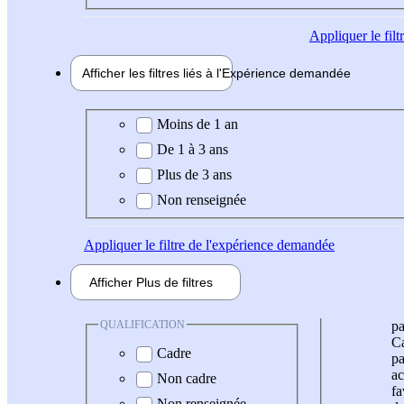
Appliquer
le fil
Afficher les filtres liés à l'
Expérience
demandée
Expérience demandée
Moins de 1 an
De 1 à 3 ans
Plus de 3 ans
Non renseignée
Appliquer
le filtre de l'expérience demandée
Afficher
Plus de
filtres
QUALIFICATION
pa
Ca
Cadre
pa
ac
Non cadre
fa
Non renseignée