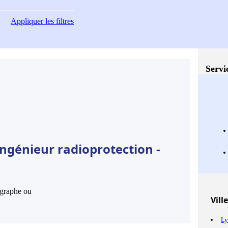
Appliquer
les filtres
Servi
ngénieur radioprotection -
hographe ou
Vill
Ly