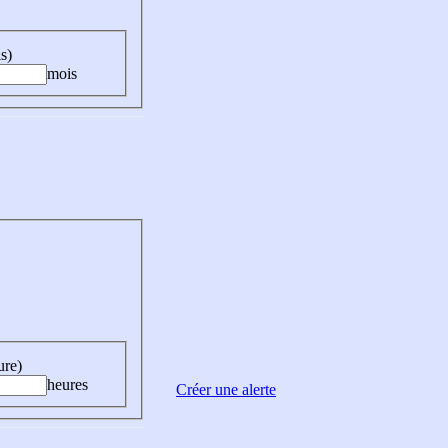
s)
mois
ure)
heures
Créer une alerte