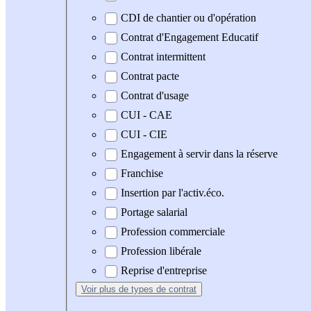
CDI de chantier ou d'opération
Contrat d'Engagement Educatif
Contrat intermittent
Contrat pacte
Contrat d'usage
CUI - CAE
CUI - CIE
Engagement à servir dans la réserve
Franchise
Insertion par l'activ.éco.
Portage salarial
Profession commerciale
Profession libérale
Reprise d'entreprise
Voir plus
de types de contrat