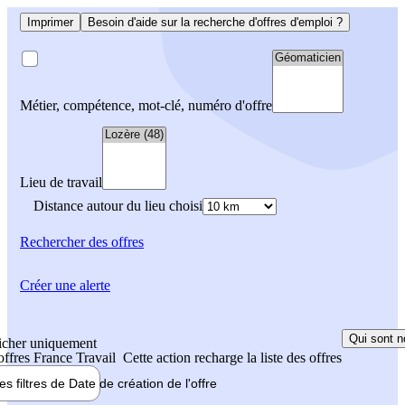
Imprimer
Besoin d'aide sur la recherche d'offres d'emploi ?
Métier, compétence, mot-clé, numéro d'offre
Lieu de travail
Distance autour du lieu choisi
Rechercher
des offres
Créer une alerte
Qui sont n
icher uniquement
 offres France Travail
Cette action recharge la liste des offres
les filtres de
Date de création
de l'offre