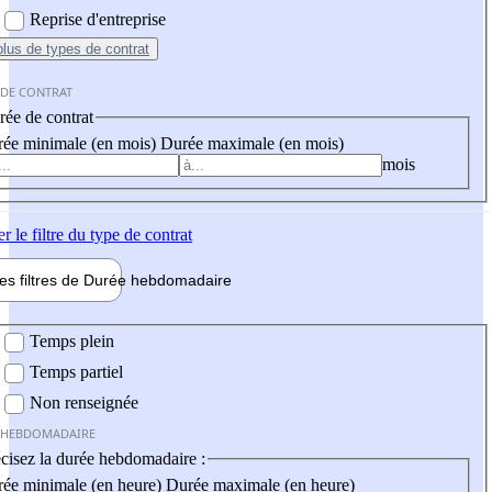
Reprise d'entreprise
plus
de types de contrat
 DE CONTRAT
ée de contrat
ée minimale (en mois)
Durée maximale (en mois)
mois
er
le filtre du type de contrat
les filtres de
Durée hebdo
madaire
 hebdomadaire
Temps plein
Temps partiel
Non renseignée
 HEBDOMADAIRE
cisez la durée hebdomadaire :
ée minimale (en heure)
Durée maximale (en heure)