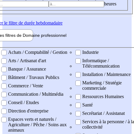
heures
er
le filtre de durée hebdomadaire
les filtres de
Domaine pro
fessionnel
ne professionel
Achats / Comptabilité / Gestion
Industrie
Arts / Artisanat d'art
Informatique /
Télécommunication
Banque / Assurance
Installation / Maintenance
Bâtiment / Travaux Publics
Marketing / Stratégie
Commerce / Vente
commerciale
Communication / Multimédia
Ressources Humaines
Conseil / Etudes
Santé
Direction d'entreprise
Secrétariat / Assistanat
Espaces verts et naturels /
Services à la personne / à l
Agriculture / Pêche / Soins aux
collectivité
animaux