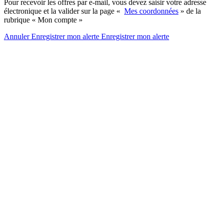
Pour recevoir les offres par e-mail, vous devez saisir votre adresse
électronique et la valider sur la page «
Mes coordonnées
» de la
rubrique « Mon compte »
Annuler
Enregistrer mon alerte
Enregistrer
mon alerte