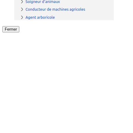
Fermer
Fermer
le détail de l'offre
/
Offre
sur
Offre précéden