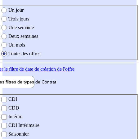
e création de l'offre
Un jour
Trois jours
Une semaine
Deux semaines
Un mois
Toutes les offres
er
le filtre de date de création de l'offre
les filtres de types de
Contrat
de contrat
CDI
CDD
Intérim
CDI Intérimaire
Saisonnier