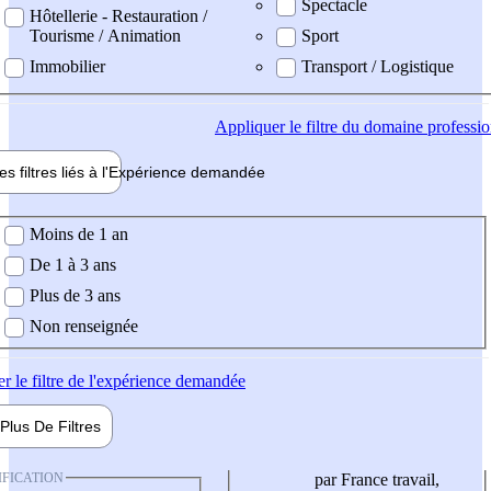
Spectacle
Hôtellerie - Restauration /
Tourisme / Animation
Sport
Immobilier
Transport / Logistique
Appliquer
le filtre du domaine professi
es filtres liés à l'
Expérience
demandée
ience demandée
Moins de 1 an
De 1 à 3 ans
Plus de 3 ans
Non renseignée
er
le filtre de l'expérience demandée
Plus De
Filtres
IFICATION
par France travail,