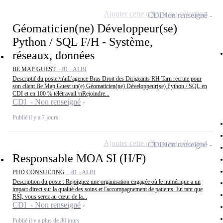
Ajouter cette offre à ma sélection
CDI
Non renseigné
Géomaticien(ne) Développeur(se)
Python / SQL F/H - Système,
réseaux, données
BE MAP GUEST -
81 - ALBI
Descriptif du poste:\n\nL'agence Bras Droit des Dirigeants RH Tarn recrute pour
son client Be Map Guest un(e) Géomaticien(ne) Développeur(se) Python / SQL en
CDI et en 100 % télétravail.\nRejoindre...
CDI - Non renseigné
Publié il y a 7 jours
Ajouter cette offre à ma sélection
CDI
Non renseigné
Responsable MOA SI (H/F)
PHD CONSULTING -
81 - ALBI
Description du poste : Rejoignez une organisation engagée où le numérique a un
impact direct sur la qualité des soins et l'accompagnement de patients. En tant que
RSI, vous serez au cœur de la...
CDI - Non renseigné
Publié il y a plus de 30 jours