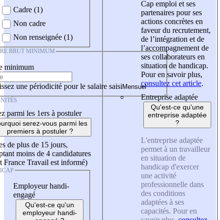
Cap emploi et ses
Cadre (1)
partenaires pour ses
actions concrètes en
Non cadre
faveur du recrutement,
Non renseignée (1)
de l’intégration et de
l’accompagnement de
IRE BRUT MINIMUM
ses collaborateurs en
situation de handicap.
re minimum
Pour en savoir plus,
consultez cet article
.
ssez une périodicité pour le salaire saisi
Entreprise adaptée
NITÉS
Qu'est-ce qu'une
z parmi les 1ers à postuler
entreprise adaptée
?
urquoi serez-vous parmi les
premiers à postuler ?
L'entreprise adaptée
es de plus de 15 jours,
permet à un travailleur
tant moins de 4 candidatures
en situation de
t France Travail est informé)
handicap d'exercer
ICAP
une activité
professionnelle dans
Employeur handi-
des conditions
engagé
adaptées à ses
Qu'est-ce qu'un
capacités. Pour en
employeur handi-
savoir plus,
consultez