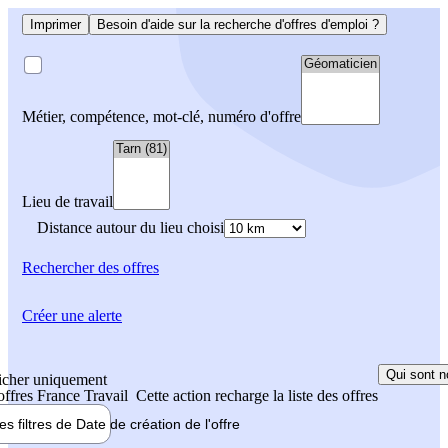
Imprimer
Besoin d'aide sur la recherche d'offres d'emploi ?
Métier, compétence, mot-clé, numéro d'offre
Lieu de travail
Distance autour du lieu choisi
Rechercher
des offres
Créer une alerte
Qui sont n
icher uniquement
 offres France Travail
Cette action recharge la liste des offres
les filtres de
Date de création
de l'offre