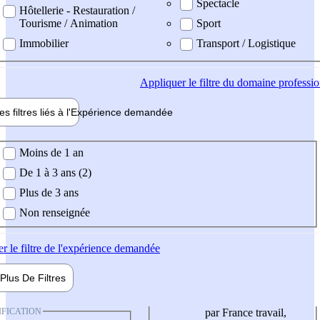
Spectacle
Hôtellerie - Restauration /
Tourisme / Animation
Sport
Immobilier
Transport / Logistique
Appliquer
le filtre du domaine professi
es filtres liés à l'
Expérience
demandée
ience demandée
Moins de 1 an
De 1 à 3 ans (2)
Plus de 3 ans
Non renseignée
er
le filtre de l'expérience demandée
Plus De
Filtres
IFICATION
par France travail,