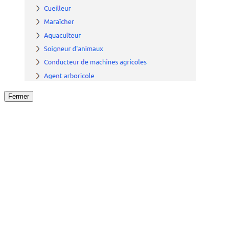
Fermer
Fermer
le détail de l'offre
/
Offre
sur
Offre précéden