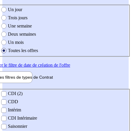
e création de l'offre
Un jour
Trois jours
Une semaine
Deux semaines
Un mois
Toutes les offres
er
le filtre de date de création de l'offre
les filtres de types de
Contrat
de contrat
CDI (2)
CDD
Intérim
CDI Intérimaire
Saisonnier