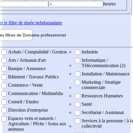
heures
er
le filtre de durée hebdomadaire
les filtres de
Domaine pro
fessionnel
ne professionel
Achats / Comptabilité / Gestion
Industrie
Arts / Artisanat d'art
Informatique /
Télécommunication (2)
Banque / Assurance
Installation / Maintenance
Bâtiment / Travaux Publics
Marketing / Stratégie
Commerce / Vente
commerciale
Communication / Multimédia
Ressources Humaines
Conseil / Etudes
Santé
Direction d'entreprise
Secrétariat / Assistanat
Espaces verts et naturels /
Services à la personne / à l
Agriculture / Pêche / Soins aux
collectivité
animaux