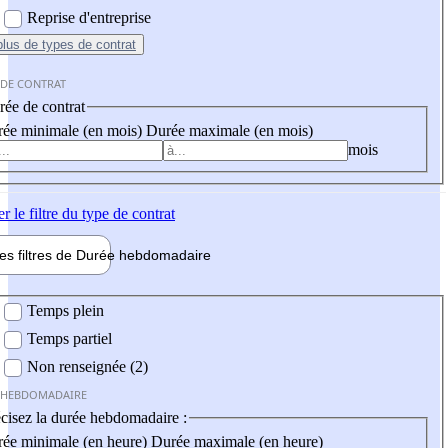
Reprise d'entreprise
plus
de types de contrat
 DE CONTRAT
ée de contrat
ée minimale (en mois)
Durée maximale (en mois)
mois
er
le filtre du type de contrat
les filtres de
Durée hebdo
madaire
 hebdomadaire
Temps plein
Temps partiel
Non renseignée (2)
 HEBDOMADAIRE
cisez la durée hebdomadaire :
ée minimale (en heure)
Durée maximale (en heure)