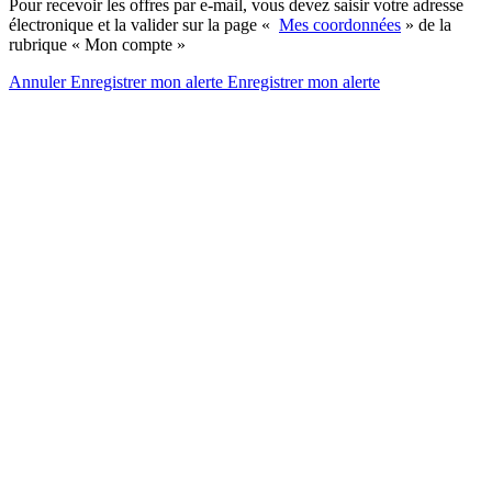
Pour recevoir les offres par e-mail, vous devez saisir votre adresse
électronique et la valider sur la page «
Mes coordonnées
» de la
rubrique « Mon compte »
Annuler
Enregistrer mon alerte
Enregistrer
mon alerte