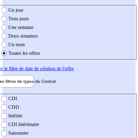
e création de l'offre
Un jour
Trois jours
Une semaine
Deux semaines
Un mois
Toutes les offres
er
le filtre de date de création de l'offre
les filtres de types de
Contrat
de contrat
CDI
CDD
Intérim
CDI Intérimaire
Saisonnier