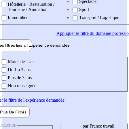
Spectacle
Hôtellerie - Restauration /
Tourisme / Animation
Sport
Immobilier
Transport / Logistique
Appliquer
le filtre du domaine professi
es filtres liés à l'
Expérience
demandée
ience demandée
Moins de 1 an
De 1 à 3 ans
Plus de 3 ans
Non renseignée
er
le filtre de l'expérience demandée
Plus De
Filtres
IFICATION
par France travail,