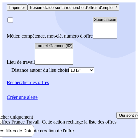
Imprimer
Besoin d'aide sur la recherche d'offres d'emploi ?
Métier, compétence, mot-clé, numéro d'offre
Lieu de travail
Distance autour du lieu choisi
Rechercher
des offres
Créer une alerte
Qui sont n
icher uniquement
 offres France Travail
Cette action recharge la liste des offres
les filtres de
Date de création
de l'offre