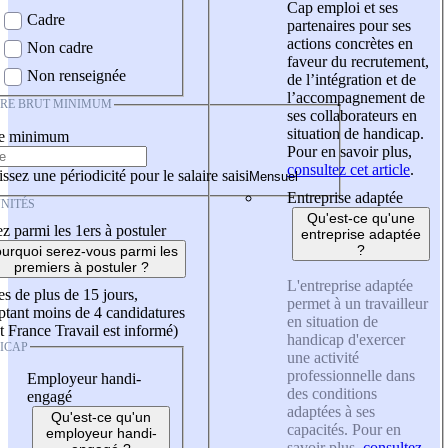
Cap emploi et ses
Cadre
partenaires pour ses
actions concrètes en
Non cadre
faveur du recrutement,
Non renseignée
de l’intégration et de
l’accompagnement de
IRE BRUT MINIMUM
ses collaborateurs en
situation de handicap.
re minimum
Pour en savoir plus,
consultez cet article
.
ssez une périodicité pour le salaire saisi
Entreprise adaptée
NITÉS
Qu'est-ce qu'une
z parmi les 1ers à postuler
entreprise adaptée
?
urquoi serez-vous parmi les
premiers à postuler ?
L'entreprise adaptée
es de plus de 15 jours,
permet à un travailleur
tant moins de 4 candidatures
en situation de
t France Travail est informé)
handicap d'exercer
ICAP
une activité
professionnelle dans
Employeur handi-
des conditions
engagé
adaptées à ses
Qu'est-ce qu'un
capacités. Pour en
employeur handi-
savoir plus,
consultez