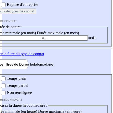
Reprise d'entreprise
plus
de types de contrat
 DE CONTRAT
ée de contrat
ée minimale (en mois)
Durée maximale (en mois)
mois
er
le filtre du type de contrat
les filtres de
Durée hebdo
madaire
 hebdomadaire
Temps plein
Temps partiel
Non renseignée
 HEBDOMADAIRE
cisez la durée hebdomadaire :
ée minimale (en heure)
Durée maximale (en heure)