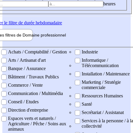
heures
er
le filtre de durée hebdomadaire
les filtres de
Domaine pro
fessionnel
ne professionel
Achats / Comptabilité / Gestion
Industrie
Arts / Artisanat d'art
Informatique /
Télécommunication
Banque / Assurance
Installation / Maintenance
Bâtiment / Travaux Publics
Marketing / Stratégie
Commerce / Vente
commerciale
Communication / Multimédia
Ressources Humaines
Conseil / Etudes
Santé
Direction d'entreprise
Secrétariat / Assistanat
Espaces verts et naturels /
Services à la personne / à l
Agriculture / Pêche / Soins aux
collectivité
animaux