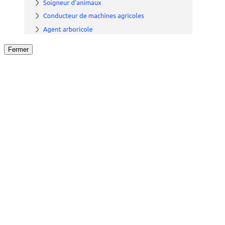
Fermer
Fermer
le détail de l'offre
/
Offre
sur
Offre précéden